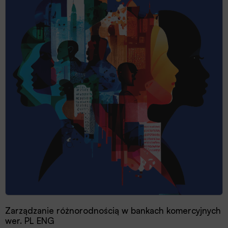
Zarządzanie różnorodnością w bankach komercyjnych
Przewodnik dobrych praktyk 2025
wer. PL ENG