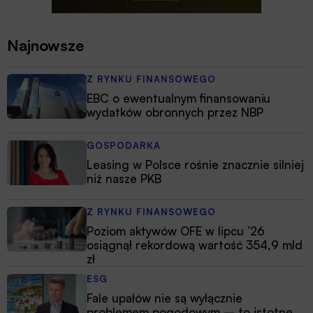
Najnowsze
Z RYNKU FINANSOWEGO
EBC o ewentualnym finansowaniu
wydatków obronnych przez NBP
GOSPODARKA
Leasing w Polsce rośnie znacznie silniej
niż nasze PKB
Z RYNKU FINANSOWEGO
Poziom aktywów OFE w lipcu ’26
osiągnął rekordową wartość 354,9 mld
zł
ESG
Fale upałów nie są wyłącznie
problemem pogodowym – to istotne