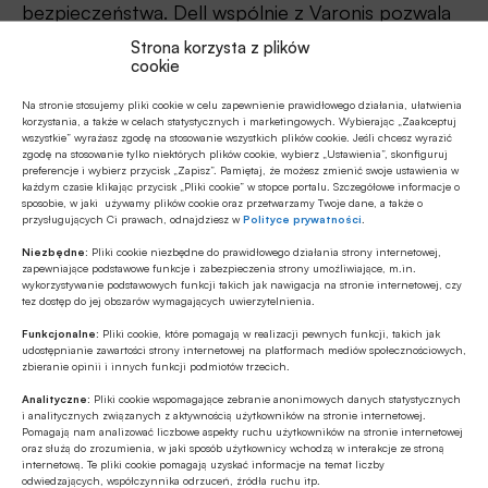
bezpieczeństwa. Dell wspólnie z Varonis pozwala
zautomatyzować wdrożenie i egzekwowanie
Strona korzysta z plików
cookie
modelu bezpieczeństwa, jakim jest Zero Trust.
Na stronie stosujemy pliki cookie w celu zapewnienie prawidłowego działania, ułatwienia
Automatyzacja jest konieczna, jeśli mamy setki lub
korzystania, a także w celach statystycznych i marketingowych. Wybierając „Zaakceptuj
wszystkie” wyrażasz zgodę na stosowanie wszystkich plików cookie. Jeśli chcesz wyrazić
tysiące użytkowników i miliony współdzielonych
zgodę na stosowanie tylko niektórych plików cookie, wybierz „Ustawienia”, skonfiguruj
preferencje i wybierz przycisk „Zapisz”. Pamiętaj, że możesz zmienić swoje ustawienia w
dokumentów pomiędzy platformami w naszym
każdym czasie klikając przycisk „Pliki cookie” w stopce portalu. Szczegółowe informacje o
sposobie, w jaki używamy plików cookie oraz przetwarzamy Twoje dane, a także o
data center i aplikacjami w chmurze. Nakłada to
przysługujących Ci prawach, odnajdziesz w
Polityce prywatności
.
swoisty parasol bezpieczeństwa nad aktywnością
Niezbędne:
Pliki cookie niezbędne do prawidłowego działania strony internetowej,
użytkownika na danych wrażliwych
zapewniające podstawowe funkcje i zabezpieczenia strony umożliwiające, m.in.
wykorzystywanie podstawowych funkcji takich jak nawigacja na stronie internetowej, czy
współdzielonych zarówno lokalnie, jak i w ramach
tez dostęp do jej obszarów wymagających uwierzytelnienia.
usług zewnętrznych. Pozwala ograniczyć
Funkcjonalne:
Pliki cookie, które pomagają w realizacji pewnych funkcji, takich jak
udostępnianie zawartości strony internetowej na platformach mediów społecznościowych,
możliwość pojawienia się błędu człowieka
zbieranie opinii i innych funkcji podmiotów trzecich.
i powstanie luk wynikających z braku
Analityczne:
Pliki cookie wspomagające zebranie anonimowych danych statystycznych
powtarzalnego procesu audytowania
i analitycznych związanych z aktywnością użytkowników na stronie internetowej.
Pomagają nam analizować liczbowe aspekty ruchu użytkowników na stronie internetowej
i recertyfikacji uprawnień użytkowników. Bazując
oraz służą do zrozumienia, w jaki sposób użytkownicy wchodzą w interakcje ze stroną
internetową. Te pliki cookie pomagają uzyskać informacje na temat liczby
na zawartości dokumentów, system pozwala
odwiedzających, współczynnika odrzuceń, źródła ruchu itp.