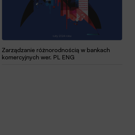
Zarządzanie różnorodnością w bankach
Przewodnik dobrych praktyk 2025
komercyjnych wer. PL ENG