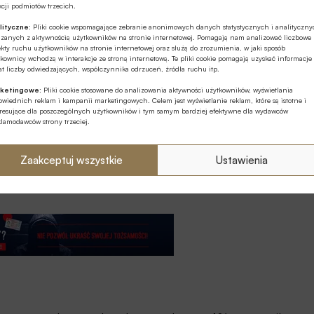
cji podmiotów trzecich.
która w ich ocenie jest bardziej pomocna w
lityczne:
Pliki cookie wspomagające zebranie anonimowych danych statystycznych i analityczn
ązanych z aktywnością użytkowników na stronie internetowej. Pomagają nam analizować liczbowe
kty ruchu użytkowników na stronie internetowej oraz służą do zrozumienia, w jaki sposób
kownicy wchodzą w interakcje ze stroną internetową. Te pliki cookie pomagają uzyskać informacje
– 62%, co stanowi wzrost z 60% w 2022 r. – chcą
t liczby odwiedzających, współczynnika odrzuceń, źródła ruchu itp.
nnymi opcjami płatności.
ketingowe:
Pliki cookie stosowane do analizowania aktywności użytkowników, wyświetlania
wiednich reklam i kampanii marketingowych. Celem jest wyświetlanie reklam, które są istotne i
eresujące dla poszczególnych użytkowników i tym samym bardziej efektywne dla wydawców
oczątku dnia, konsumenci odpowiadali różnie w
klamodawców strony trzeciej.
uro, lecz najwyższa była w Luksemburgu i na Cyprze
owiednio 35 i 47 euro.
Zaakceptuj wszystkie
Ustawienia