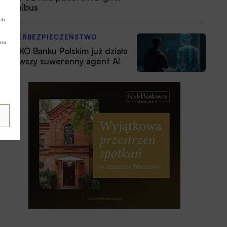
Omnibus
ych
CYBERBEZPIECZEŃSTWO
 na
W PKO Banku Polskim już działa
pierwszy suwerenny agent AI