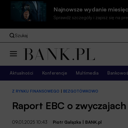
Najnowsze wydanie miesięc
Sprawdź szczegóły i zapisz się na 
Szukaj
Aktualności
Konferencje
Multimedia
Bankowość
Z RYNKU FINANSOWEGO
|
BEZGOTÓWKOWO
Raport EBC o zwyczajach 
09.01.2025 10:43
Piotr Gałązka
|
BANK.pl