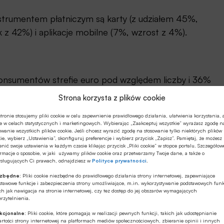
trumentem płatniczym są karty (z udziałem 45%,
z 42%) i aplikacje mobilne (7%, wzrost z 4%).
konsumentów strefie euro pod względem liczby i 36%
 to odpowiednio 17% i 28% w raporcie z 2022 r.
Strona korzysta z plików cookie
line są karty, odpowiadające za 48% transakcji, a
tronie stosujemy pliki cookie w celu zapewnienie prawidłowego działania, ułatwienia korzystania, 
e w celach statystycznych i marketingowych. Wybierając „Zaakceptuj wszystkie” wyrażasz zgodę n
 jak portfele płatnicze i aplikacje mobilne, które
owanie wszystkich plików cookie. Jeśli chcesz wyrazić zgodę na stosowanie tylko niektórych plików
ie, wybierz „Ustawienia”, skonfiguruj preferencje i wybierz przycisk „Zapisz”. Pamiętaj, że możesz
nić swoje ustawienia w każdym czasie klikając przycisk „Pliki cookie” w stopce portalu. Szczegółow
rmacje o sposobie, w jaki używamy plików cookie oraz przetwarzamy Twoje dane, a także o
ysługujących Ci prawach, odnajdziesz w
Polityce prywatności
.
n
ezbędne:
Pliki cookie niezbędne do prawidłowego działania strony internetowej, zapewniające
stawowe funkcje i zabezpieczenia strony umożliwiające, m.in. wykorzystywanie podstawowych funk
wki. Z jednej strony 55% konsumentów woli płacić
ch jak nawigacja na stronie internetowej, czy tez dostęp do jej obszarów wymagających
rzytelnienia.
pach, 22% woli płacić gotówką, a 23% nie ma
kcjonalne:
Pliki cookie, które pomagają w realizacji pewnych funkcji, takich jak udostępnianie
zybsze i łatwiejsze w użyciu.
rtości strony internetowej na platformach mediów społecznościowych, zbieranie opinii i innych