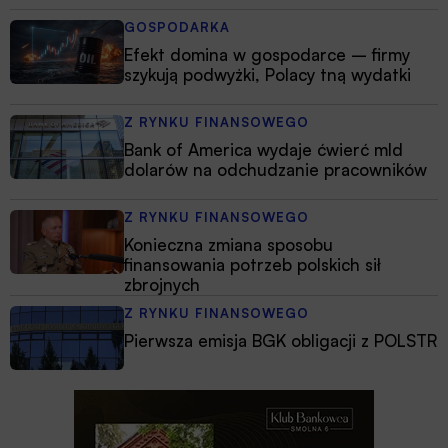
GOSPODARKA
Efekt domina w gospodarce – firmy
szykują podwyżki, Polacy tną wydatki
Z RYNKU FINANSOWEGO
Bank of America wydaje ćwierć mld
dolarów na odchudzanie pracowników
Z RYNKU FINANSOWEGO
Konieczna zmiana sposobu
finansowania potrzeb polskich sił
zbrojnych
Z RYNKU FINANSOWEGO
Pierwsza emisja BGK obligacji z POLSTR