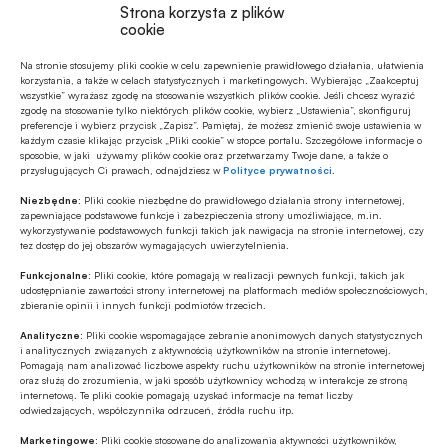
Autor
Strona korzysta z plików
Karol Mórawski
cookie
Na stronie stosujemy pliki cookie w celu zapewnienie prawidłowego działania, ułatwienia
korzystania, a także w celach statystycznych i marketingowych. Wybierając „Zaakceptuj
wszystkie” wyrażasz zgodę na stosowanie wszystkich plików cookie. Jeśli chcesz wyrazić
Źródło
zgodę na stosowanie tylko niektórych plików cookie, wybierz „Ustawienia”, skonfiguruj
preferencje i wybierz przycisk „Zapisz”. Pamiętaj, że możesz zmienić swoje ustawienia w
aleBank.pl
każdym czasie klikając przycisk „Pliki cookie” w stopce portalu. Szczegółowe informacje o
sposobie, w jaki używamy plików cookie oraz przetwarzamy Twoje dane, a także o
przysługujących Ci prawach, odnajdziesz w
Polityce prywatności
.
Niezbędne:
Pliki cookie niezbędne do prawidłowego działania strony internetowej,
zapewniające podstawowe funkcje i zabezpieczenia strony umożliwiające, m.in.
Polecamy
wykorzystywanie podstawowych funkcji takich jak nawigacja na stronie internetowej, czy
tez dostęp do jej obszarów wymagających uwierzytelnienia.
Funkcjonalne:
Pliki cookie, które pomagają w realizacji pewnych funkcji, takich jak
MULTIMEDIA
udostępnianie zawartości strony internetowej na platformach mediów społecznościowych,
Banki mogą bezpośrednio finansować
zbieranie opinii i innych funkcji podmiotów trzecich.
przemysł zbrojeniowy
Analityczne:
Pliki cookie wspomagające zebranie anonimowych danych statystycznych
i analitycznych związanych z aktywnością użytkowników na stronie internetowej.
Pomagają nam analizować liczbowe aspekty ruchu użytkowników na stronie internetowej
ESG
oraz służą do zrozumienia, w jaki sposób użytkownicy wchodzą w interakcje ze stroną
internetową. Te pliki cookie pomagają uzyskać informacje na temat liczby
Zielone remonty odrębnym, masowym
odwiedzających, współczynnika odrzuceń, źródła ruchu itp.
segmentem rynku finansowania
bankowego?
Marketingowe:
Pliki cookie stosowane do analizowania aktywności użytkowników,