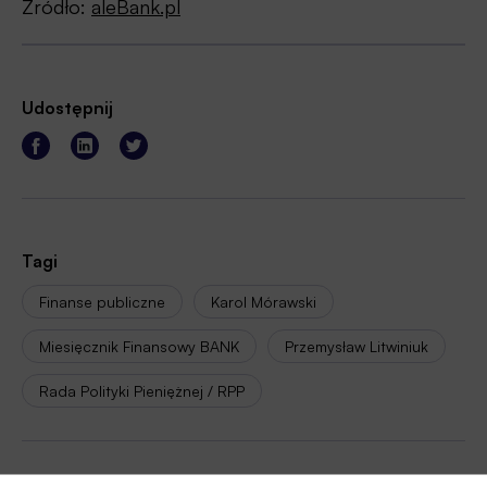
Źródło:
aleBank.pl
Udostępnij
Tagi
Finanse publiczne
Karol Mórawski
Miesięcznik Finansowy BANK
Przemysław Litwiniuk
Rada Polityki Pieniężnej / RPP