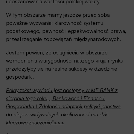
i poszanowania wartości polskiej waluty.
W tym obszarze mamy jeszcze przed sobą
poważne wyzwania: klarowność systemu
podatkowego, pewność i egzekwowalność prawa,
przestrzeganie zobowiązań międzynarodowych.
Jestem pewien, że osiągnięcia w obszarze
wzmocnienia wiarygodności naszego kraju i rynku
przełożyłyby się na realne sukcesy w dziedzinie
gospodarki.
Pełny tekst wywiadu jest dostępny w MF BANK z
sierpnia tego roku, „Bankowość i Finanse |
Gospodarka | Zdolność adaptacji polityki państwa
do nieprzewidywalnych okoliczności ma dziś
kluczowe znaczenie”>>>