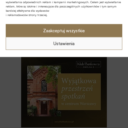
wyświetlania odpowiednich reklam i kampanii marketingowych. Celem jest wyświetlanie
reklam, które są istotne i interesujące dla poszczególnych użytkowników i tym samym
Z RYNKU FINANSOWEGO
bardziej efektywne dla wydawców
PKO BP o nowych zasadach
i reklamodawców strony trzeciej.
ustawowych w sprawach frankowych
Zaakceptuj wszystkie
MULTIMEDIA
Na czym polega faza Discovery?
Ustawienia