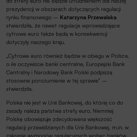
do strefy euro nie będzie utrudnieniem dla naszej
prezydencji w obszarach dotyczących regulacji
rynku finansowego –
Katarzyna Przewalska
stwierdziła, że nawet regulacje wprowadzające
cyfrowe euro także będą w konsekwencji
dotyczyły naszego kraju.
„Cyfrowe euro również będzie w obiegu w Polsce,
o ile oczywiście banki centralne, Europejski Bank
Centralny i Narodowy Bank Polski podpiszą
stosowne porozumienie w tej sprawie” –
stwierdziła.
Polska nie jest w Unii Bankowej, do której co do
zasady należą państwa strefy euro. Niemniej
Polskę obowiązuje zdecydowana większość
regulacji przewidzianych dla Unii Bankowej, m.in. w
zakresie wymogów regulacyjnych wobec banków,