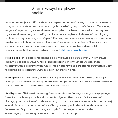
Strona korzysta z plików
cookie
Na stronie stosujemy pliki cookie w celu zapewnienie prawidłowego działania, ułatwienia
korzystania, a także w celach statystycznych i marketingowych. Wybierając „Zaakceptuj
wszystkie” wyrażasz zgodę na stosowanie wszystkich plików cookie. Jeśli chcesz wyrazić
zgodę na stosowanie tylko niektórych plików cookie, wybierz „Ustawienia”, skonfiguruj
Źródło:
BANK.pl
preferencje i wybierz przycisk „Zapisz”. Pamiętaj, że możesz zmienić swoje ustawienia w
każdym czasie klikając przycisk „Pliki cookie” w stopce portalu. Szczegółowe informacje o
sposobie, w jaki używamy plików cookie oraz przetwarzamy Twoje dane, a także o
przysługujących Ci prawach, odnajdziesz w
Polityce prywatności
.
Niezbędne:
Pliki cookie niezbędne do prawidłowego działania strony internetowej,
Udostępnij
zapewniające podstawowe funkcje i zabezpieczenia strony umożliwiające, m.in.
wykorzystywanie podstawowych funkcji takich jak nawigacja na stronie internetowej, czy
tez dostęp do jej obszarów wymagających uwierzytelnienia.
Funkcjonalne:
Pliki cookie, które pomagają w realizacji pewnych funkcji, takich jak
udostępnianie zawartości strony internetowej na platformach mediów społecznościowych,
zbieranie opinii i innych funkcji podmiotów trzecich.
Analityczne:
Pliki cookie wspomagające zebranie anonimowych danych statystycznych
i analitycznych związanych z aktywnością użytkowników na stronie internetowej.
Tagi
Pomagają nam analizować liczbowe aspekty ruchu użytkowników na stronie internetowej
oraz służą do zrozumienia, w jaki sposób użytkownicy wchodzą w interakcje ze stroną
CMDI / Crisis Management and Deposit Insurance
internetową. Te pliki cookie pomagają uzyskać informacje na temat liczby
odwiedzających, współczynnika odrzuceń, źródła ruchu itp.