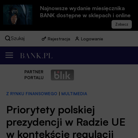
Najnowsze wydanie miesięcznika
BANK dostępne w sklepach i online
Szukaj
Rejestracja
Logowanie
PARTNER
PORTALU
Z RYNKU FINANSOWEGO
|
MULTIMEDIA
Priorytety polskiej
prezydencji w Radzie UE
w kontekście regulacji