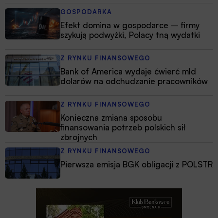
GOSPODARKA
Efekt domina w gospodarce – firmy
szykują podwyżki, Polacy tną wydatki
Z RYNKU FINANSOWEGO
Bank of America wydaje ćwierć mld
dolarów na odchudzanie pracowników
Z RYNKU FINANSOWEGO
Konieczna zmiana sposobu
finansowania potrzeb polskich sił
zbrojnych
Z RYNKU FINANSOWEGO
Pierwsza emisja BGK obligacji z POLSTR