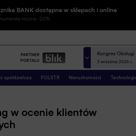
znika BANK dostępne w sklepach i online
prenumeratę roczną -20%
Kongres Obsługi
PARTNER
PORTALU
3 września 2026 r.
 spółdzielcza
POLSTR
Nieruchomości
Technologi
ng w ocenie klientów
cych