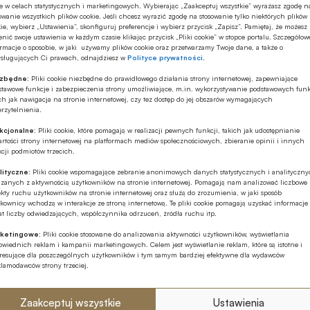
tylko na scoringu kredytowym, który nie uwzględnia
e w celach statystycznych i marketingowych. Wybierając „Zaakceptuj wszystkie” wyrażasz zgodę n
owanie wszystkich plików cookie. Jeśli chcesz wyrazić zgodę na stosowanie tylko niektórych plików
łużenie (zdarzeniem „wyłudzenia” kredytu);
ie, wybierz „Ustawienia”, skonfiguruj preferencje i wybierz przycisk „Zapisz”. Pamiętaj, że możesz
nić swoje ustawienia w każdym czasie klikając przycisk „Pliki cookie” w stopce portalu. Szczegółow
rmacje o sposobie, w jaki używamy plików cookie oraz przetwarzamy Twoje dane, a także o
ysługujących Ci prawach, odnajdziesz w
Polityce prywatności
.
ezbędne:
Pliki cookie niezbędne do prawidłowego działania strony internetowej, zapewniające
stawowe funkcje i zabezpieczenia strony umożliwiające, m.in. wykorzystywanie podstawowych funk
ch jak nawigacja na stronie internetowej, czy tez dostęp do jej obszarów wymagających
rzytelnienia.
j dokonano zakupu (w tym prenumeraty),
kcjonalne:
Pliki cookie, które pomagają w realizacji pewnych funkcji, takich jak udostępnianie
rtości strony internetowej na platformach mediów społecznościowych, zbieranie opinii i innych
, cena 5 zł netto (6,15 zł brutto) -
kup artykuł
cji podmiotów trzecich.
órym jest ten artykuł: SMS, cena 19 zł netto (23,37
lityczne:
Pliki cookie wspomagające zebranie anonimowych danych statystycznych i analityczn
ązanych z aktywnością użytkowników na stronie internetowej. Pomagają nam analizować liczbowe
kty ruchu użytkowników na stronie internetowej oraz służą do zrozumienia, w jaki sposób
kownicy wchodzą w interakcje ze stroną internetową. Te pliki cookie pomagają uzyskać informacje
o wydań bieżących i wszystkich archiwalnych:
t liczby odwiedzających, współczynnika odrzuceń, źródła ruchu itp.
ketingowe:
Pliki cookie stosowane do analizowania aktywności użytkowników, wyświetlania
wiednich reklam i kampanii marketingowych. Celem jest wyświetlanie reklam, które są istotne i
eresujące dla poszczególnych użytkowników i tym samym bardziej efektywne dla wydawców
klamodawców strony trzeciej.
ia kodu, zakup zostanie przypisany i zapamiętany
Zaakceptuj wszystkie
Ustawienia