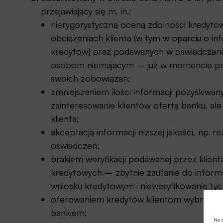
przejawiający się m. in.:
nierygorystyczną oceną zdolności kredytowe
obciążeniach klienta (w tym w oparciu o i
kredytów) oraz podawanych w oświadczeni
osobom niemającym – już w momencie prz
swoich zobowiązań;
zmniejszeniem ilości informacji pozyskiwan
zainteresowanie klientów ofertą banku, al
klienta;
akceptacją informacji niższej jakości, np. 
oświadczeń;
brakiem weryfikacji podawanej przez klient
kredytowych – zbytnie zaufanie do inform
wniosku kredytowym i nieweryfikowanie tyc
oferowaniem kredytów klientom wybranym 
bankiem;
Na s