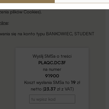
yznanie uprawnień dostępu do artykułu/wydania na
enia plików Cookies).
line
:
gowania się na konto typu BANKOWIEC, STUDENT
Wyślij SMSa o treści
PLAQC.DC3F
na numer
91900
Koszt wysłania SMSa to
19
zł
netto (
23.37
zł z VAT)