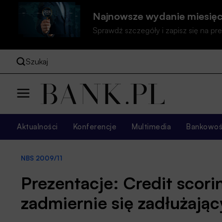
Najnowsze wydanie miesięc
Sprawdź szczegóły i zapisz się na 
Szukaj
Aktualności
Konferencje
Multimedia
Bankowość
NBS 2009/11
Prezentacje: Credit scori
zadmiernie się zadłużają