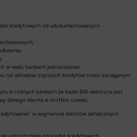
iązań kredytowych od udokumentowanych
ieszkaniowych;
dłużenia;
;
h w wielu bankach jednocześnie;
ilku rat aktualnie czynnych kredytów nowo zaciąganym
dytu w różnych bankach (w bazie BIK widoczna jest
y danego klienta w krótkim czasie).
ekredytowania” w segmencie klientów detalicznych
oces uproszczenia procedur kredytowych,