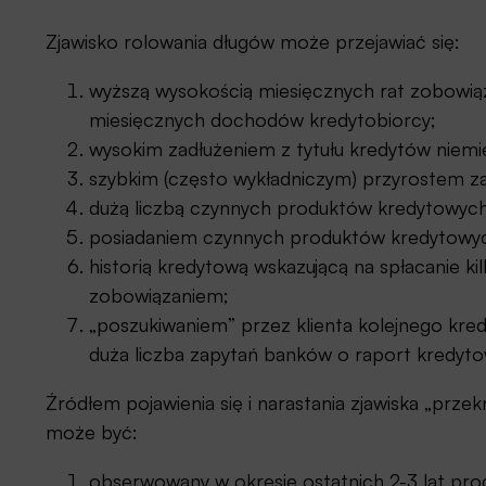
Zjawisko rolowania długów może przejawiać się:
wyższą wysokością miesięcznych rat zobow
miesięcznych dochodów kredytobiorcy;
wysokim zadłużeniem z tytułu kredytów niem
szybkim (często wykładniczym) przyrostem za
dużą liczbą czynnych produktów kredytowych
posiadaniem czynnych produktów kredytowyc
historią kredytową wskazującą na spłacanie k
zobowiązaniem;
„poszukiwaniem” przez klienta kolejnego kre
duża liczba zapytań banków o raport kredytow
Źródłem pojawienia się i narastania zjawiska „prz
może być:
obserwowany w okresie ostatnich 2-3 lat pr