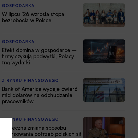
GOSPODARKA
W lipcu ’26 wzrosła stopa
bezrobocia w Polsce
GOSPODARKA
Efekt domina w gospodarce –
firmy szykują podwyżki, Polacy
tną wydatki
Z RYNKU FINANSOWEGO
Bank of America wydaje ćwierć
mld dolarów na odchudzanie
pracowników
Z RYNKU FINANSOWEGO
Konieczna zmiana sposobu
finansowania potrzeb polskich sił
a