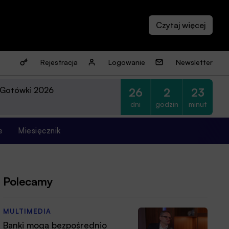
Rejestracja
Logowanie
Newsletter
 Gotówki 2026
26
2
23
dni
godzin
minut
e
Miesięcznik
Polecamy
MULTIMEDIA
Banki mogą bezpośrednio