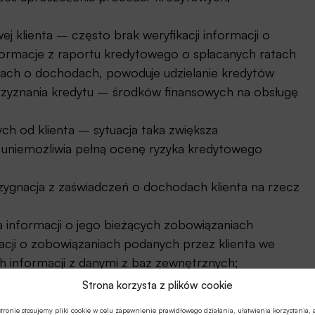
j klienta – często brak weryfikacji informacji o
nformacje z raportu kredytowego o spłacanych ratach
ach o dochodach, powoduje udzielanie kredytów
yznania kredytu – środków finansowych na obsługę
ych od klienta – sytuacja taka zwiększa
e uniemożliwia pełną ocenę ryzyka kredytowego
rezygnacja z zaświadczeń o dochodach klienta na rzecz
a informacji o jego bieżących zobowiązaniach
acji o zobowiązaniach podanych przez klienta we
h informacji z danymi z baz zewnętrznych;
tylko na podstawie oceny ich współpracy z jednym
Strona korzysta z plików cookie
tronie stosujemy pliki cookie w celu zapewnienie prawidłowego działania, ułatwienia korzystania, 