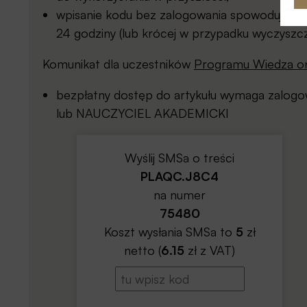
wpisanie kodu bez zalogowania spowoduje prz
24 godziny (lub krócej w przypadku wyczyszcz
Komunikat dla uczestników
Programu Wiedza on
bezpłatny dostęp do artykułu wymaga zalo
lub NAUCZYCIEL AKADEMICKI
Wyślij SMSa o treści
PLAQC.J8C4
na numer
75480
Koszt wysłania SMSa to
5
zł
netto (
6.15
zł z VAT)