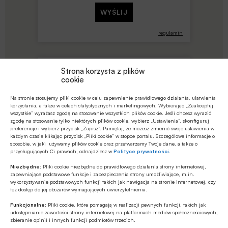
regulamin
Strona korzysta z plików
Wyślij SMSa o treści
cookie
PLAQC.DBCH
Na stronie stosujemy pliki cookie w celu zapewnienie prawidłowego działania, ułatwienia
na numer
korzystania, a także w celach statystycznych i marketingowych. Wybierając „Zaakceptuj
wszystkie” wyrażasz zgodę na stosowanie wszystkich plików cookie. Jeśli chcesz wyrazić
91900
zgodę na stosowanie tylko niektórych plików cookie, wybierz „Ustawienia”, skonfiguruj
Koszt wysłania SMSa to
19
zł
preferencje i wybierz przycisk „Zapisz”. Pamiętaj, że możesz zmienić swoje ustawienia w
każdym czasie klikając przycisk „Pliki cookie” w stopce portalu. Szczegółowe informacje o
netto (
23.37
zł z VAT)
sposobie, w jaki używamy plików cookie oraz przetwarzamy Twoje dane, a także o
przysługujących Ci prawach, odnajdziesz w
Polityce prywatności
.
Niezbędne:
Pliki cookie niezbędne do prawidłowego działania strony internetowej,
zapewniające podstawowe funkcje i zabezpieczenia strony umożliwiające, m.in.
wykorzystywanie podstawowych funkcji takich jak nawigacja na stronie internetowej, czy
tez dostęp do jej obszarów wymagających uwierzytelnienia.
Funkcjonalne:
Pliki cookie, które pomagają w realizacji pewnych funkcji, takich jak
udostępnianie zawartości strony internetowej na platformach mediów społecznościowych,
regulamin
zbieranie opinii i innych funkcji podmiotów trzecich.