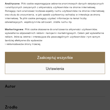
Analityczne:
Pliki cookie wspomagające zebranie anonimowych danych statystycznych
i analitycznych związanych z aktywnością użytkowników na stronie internetowej.
Pomagają nam analizować liczbowe aspekty ruchu użytkowników na stronie internetowej
oraz służą do zrozumienia, w jaki sposób użytkownicy wchodzą w interakcje ze stroną
internetową. Te pliki cookie pomagają uzyskać informacje na temat liczby
odwiedzających, współczynnika odrzuceń, źródła ruchu itp.
Marketingowe:
Pliki cookie stosowane do analizowania aktywności użytkowników,
Udostępnij
wyświetlania odpowiednich reklam i kampanii marketingowych. Celem jest wyświetlanie
reklam, które są istotne i interesujące dla poszczególnych użytkowników i tym samym
bardziej efektywne dla wydawców
i reklamodawców strony trzeciej.
Zaakceptuj wszystkie
Tagi
Ustawienia
Autor
Źródło