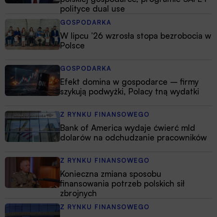
polityce dual use
GOSPODARKA
W lipcu ’26 wzrosła stopa bezrobocia w
Polsce
GOSPODARKA
Efekt domina w gospodarce – firmy
szykują podwyżki, Polacy tną wydatki
Z RYNKU FINANSOWEGO
Bank of America wydaje ćwierć mld
dolarów na odchudzanie pracowników
Z RYNKU FINANSOWEGO
Konieczna zmiana sposobu
finansowania potrzeb polskich sił
zbrojnych
Z RYNKU FINANSOWEGO