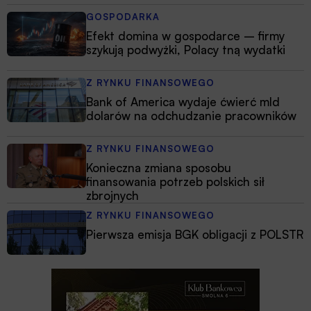
GOSPODARKA
Efekt domina w gospodarce – firmy
szykują podwyżki, Polacy tną wydatki
Z RYNKU FINANSOWEGO
Bank of America wydaje ćwierć mld
dolarów na odchudzanie pracowników
Z RYNKU FINANSOWEGO
Konieczna zmiana sposobu
finansowania potrzeb polskich sił
zbrojnych
Z RYNKU FINANSOWEGO
Pierwsza emisja BGK obligacji z POLSTR