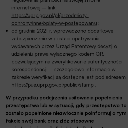
internetowej – link:
https://uprp.gov.pl/pl/przedmioty-
ochrony/inne/oplaty-w-postepowaniu
;
od grudnia 2021 r. wprowadzono dodatkowe
zabezpieczenie w postaci opatrywania
wydawanych przez Urząd Patentowy decyzji o
udzieleniu prawa wyłącznego kodem QR,
pozwalającym na zweryfikowanie autentyczności
korespondencji – szczegółowe informacje w
zakresie weryfikacji są dostępne jest pod adresem
https://pue.uprp.gov.pl/public/stamp
.
W przypadku podejrzenia usiłowania popełnienia
przestępstwa lub w sytuacji, gdy przestępstwo to
zostało popełnione niezwłocznie poinformuj o tym
fakcie swój bank oraz złóż stosowne