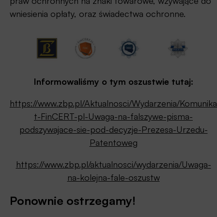
praw ochronnych na znaki towarowe, wzywające do
wniesienia opłaty, oraz świadectwa ochronne.
Informowaliśmy o tym oszustwie tutaj:
https://www.zbp.pl/Aktualnosci/Wydarzenia/Komunika
t-FinCERT-pl-Uwaga-na-falszywe-pisma-
podszywajace-sie-pod-decyzje-Prezesa-Urzedu-
Patentoweg
https://www.zbp.pl/aktualnosci/wydarzenia/Uwaga-
na-kolejna-fale-oszustw
Ponownie ostrzegamy!