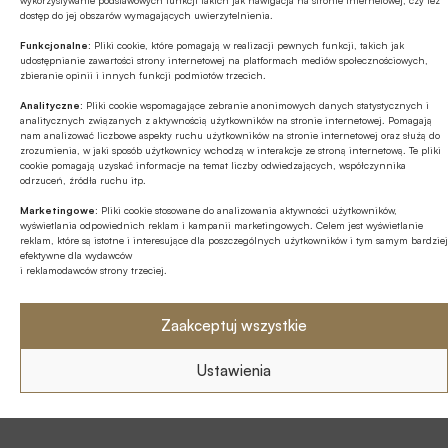
wykorzystywanie podstawowych funkcji takich jak nawigacja na stronie internetowej, czy tez
dostęp do jej obszarów wymagających uwierzytelnienia.
Tagi
Funkcjonalne:
Pliki cookie, które pomagają w realizacji pewnych funkcji, takich jak
Centralne Biuro Zwalczania Cyberprzestępczości
udostępnianie zawartości strony internetowej na platformach mediów społecznościowych,
zbieranie opinii i innych funkcji podmiotów trzecich.
Cyberbezpieczeństwo / Cyberprzestępczość
Analityczne:
Pliki cookie wspomagające zebranie anonimowych danych statystycznych i
analitycznych związanych z aktywnością użytkowników na stronie internetowej. Pomagają
nam analizować liczbowe aspekty ruchu użytkowników na stronie internetowej oraz służą do
Cyberzagrożenia
zrozumienia, w jaki sposób użytkownicy wchodzą w interakcje ze stroną internetową. Te pliki
cookie pomagają uzyskać informacje na temat liczby odwiedzających, współczynnika
FinCERT.pl – Bankowe Centrum Cyberbezpieczeństwa
odrzuceń, źródła ruchu itp.
ZBP
Marketingowe:
Pliki cookie stosowane do analizowania aktywności użytkowników,
wyświetlania odpowiednich reklam i kampanii marketingowych. Celem jest wyświetlanie
reklam, które są istotne i interesujące dla poszczególnych użytkowników i tym samym bardziej
Komenda Główna Policji
efektywne dla wydawców
i reklamodawców strony trzeciej.
Kradzieże / Oszustwa / Wyłudzenia /
Zaakceptuj wszystkie
Urząd Patentowy RP
Znaki towarowe
Związek Banków Polskich / ZBP
Ustawienia