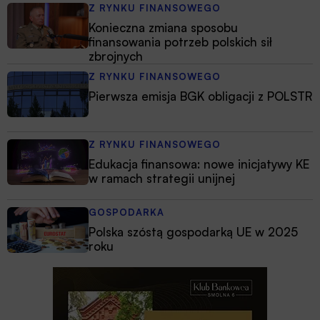
Z RYNKU FINANSOWEGO
Konieczna zmiana sposobu
finansowania potrzeb polskich sił
zbrojnych
Z RYNKU FINANSOWEGO
Pierwsza emisja BGK obligacji z POLSTR
Z RYNKU FINANSOWEGO
Edukacja finansowa: nowe inicjatywy KE
w ramach strategii unijnej
GOSPODARKA
Polska szóstą gospodarką UE w 2025
roku