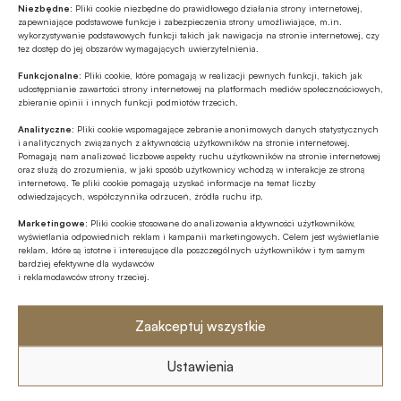
regulamin
Niezbędne:
Pliki cookie niezbędne do prawidłowego działania strony internetowej,
zapewniające podstawowe funkcje i zabezpieczenia strony umożliwiające, m.in.
wykorzystywanie podstawowych funkcji takich jak nawigacja na stronie internetowej, czy
tez dostęp do jej obszarów wymagających uwierzytelnienia.
Funkcjonalne:
Pliki cookie, które pomagają w realizacji pewnych funkcji, takich jak
udostępnianie zawartości strony internetowej na platformach mediów społecznościowych,
zbieranie opinii i innych funkcji podmiotów trzecich.
Analityczne:
Pliki cookie wspomagające zebranie anonimowych danych statystycznych
Udostępnij
i analitycznych związanych z aktywnością użytkowników na stronie internetowej.
Pomagają nam analizować liczbowe aspekty ruchu użytkowników na stronie internetowej
oraz służą do zrozumienia, w jaki sposób użytkownicy wchodzą w interakcje ze stroną
internetową. Te pliki cookie pomagają uzyskać informacje na temat liczby
odwiedzających, współczynnika odrzuceń, źródła ruchu itp.
Marketingowe:
Pliki cookie stosowane do analizowania aktywności użytkowników,
wyświetlania odpowiednich reklam i kampanii marketingowych. Celem jest wyświetlanie
reklam, które są istotne i interesujące dla poszczególnych użytkowników i tym samym
Tagi
bardziej efektywne dla wydawców
i reklamodawców strony trzeciej.
Miesięcznik Finansowy BANK
Zaakceptuj wszystkie
Ustawienia
Autor