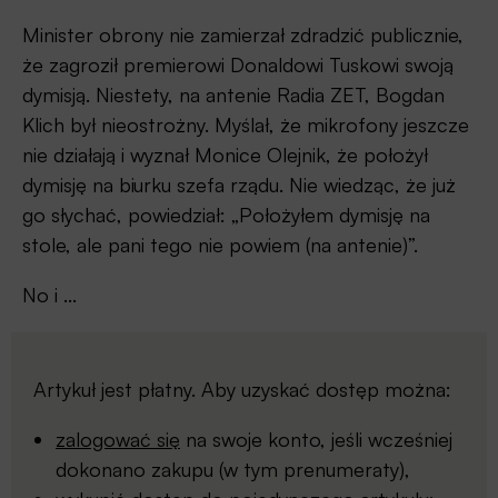
Minister obrony nie zamierzał zdradzić publicznie,
że zagroził premierowi Donaldowi Tuskowi swoją
dymisją. Niestety, na antenie Radia ZET, Bogdan
Klich był nieostrożny. Myślał, że mikrofony jeszcze
nie działają i wyznał Monice Olejnik, że położył
dymisję na biurku szefa rządu. Nie wiedząc, że już
go słychać, powiedział: „Położyłem dymisję na
stole, ale pani tego nie powiem (na antenie)”.
No i ...
Artykuł jest płatny. Aby uzyskać dostęp można:
zalogować się
na swoje konto, jeśli wcześniej
dokonano zakupu (w tym prenumeraty),