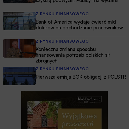
szykują podwyżki, Polacy tną wydatki
Z RYNKU FINANSOWEGO
Bank of America wydaje ćwierć mld
dolarów na odchudzanie pracowników
Z RYNKU FINANSOWEGO
Konieczna zmiana sposobu
finansowania potrzeb polskich sił
zbrojnych
Z RYNKU FINANSOWEGO
Pierwsza emisja BGK obligacji z POLSTR