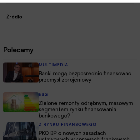
Źródło
Polecamy
MULTIMEDIA
Banki mogą bezpośrednio finansować
przemysł zbrojeniowy
ESG
Zielone remonty odrębnym, masowym
segmentem rynku finansowania
bankowego?
Z RYNKU FINANSOWEGO
PKO BP o nowych zasadach
ustawowych w sprawach frankowych