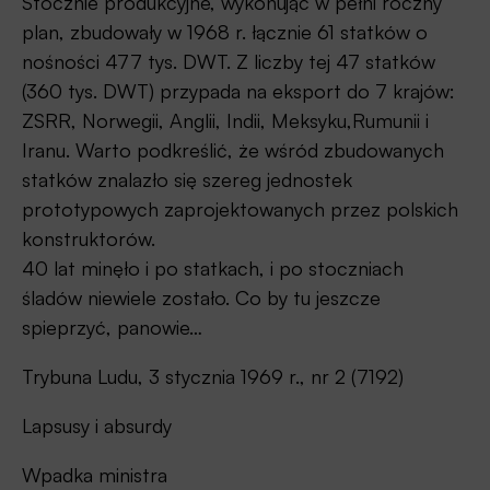
Stocznie produkcyjne, wykonując w pełni roczny
plan, zbudowały w 1968 r. łącznie 61 statków o
nośności 477 tys. DWT. Z liczby tej 47 statków
(360 tys. DWT) przypada na eksport do 7 krajów:
ZSRR, Norwegii, Anglii, Indii, Meksyku,Rumunii i
Iranu. Warto podkreślić, że wśród zbudowanych
statków znalazło się szereg jednostek
prototypowych zaprojektowanych przez polskich
konstruktorów.
40 lat minęło i po statkach, i po stoczniach
śladów niewiele zostało. Co by tu jeszcze
spieprzyć, panowie…
Trybuna Ludu, 3 stycznia 1969 r., nr 2 (7192)
Lapsusy i absurdy
Wpadka ministra