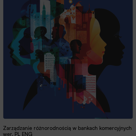
Zarządzanie różnorodnością w bankach komercyjnych
wer. PL ENG