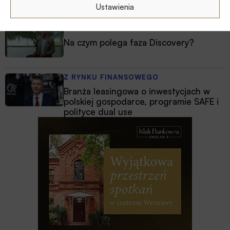
ustawowych w sprawach frankowych
Ustawienia
MULTIMEDIA
Na czym polega faza Discovery?
Z RYNKU FINANSOWEGO
Branża leasingowa o inwestycjach w
polskiej gospodarce, programie SAFE i
polityce dual use