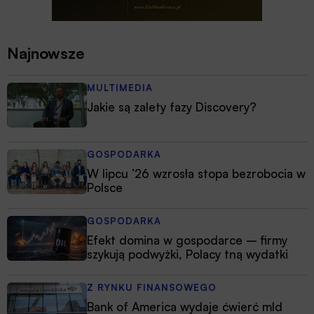
Najnowsze
MULTIMEDIA
Jakie są zalety fazy Discovery?
GOSPODARKA
W lipcu ’26 wzrosła stopa bezrobocia w
Polsce
GOSPODARKA
Efekt domina w gospodarce – firmy
szykują podwyżki, Polacy tną wydatki
Z RYNKU FINANSOWEGO
Bank of America wydaje ćwierć mld