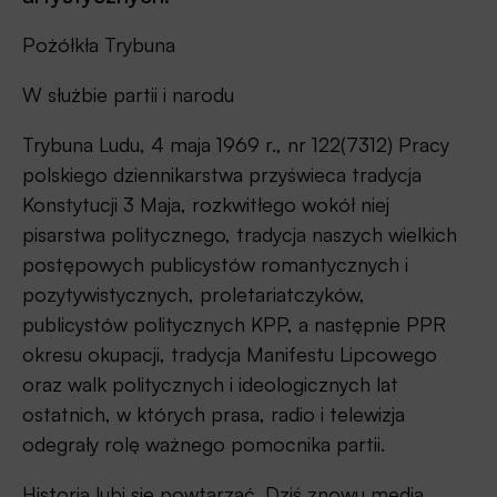
Pożółkła Trybuna
W służbie partii i narodu
Trybuna Ludu, 4 maja 1969 r., nr 122(7312) Pracy
polskiego dziennikarstwa przyświeca tradycja
Konstytucji 3 Maja, rozkwitłego wokół niej
pisarstwa politycznego, tradycja naszych wielkich
postępowych publicystów romantycznych i
pozytywistycznych, proletariatczyków,
publicystów politycznych KPP, a następnie PPR
okresu okupacji, tradycja Manifestu Lipcowego
oraz walk politycznych i ideologicznych lat
ostatnich, w których prasa, radio i telewizja
odegrały rolę ważnego pomocnika partii.
Historia lubi się powtarzać. Dziś znowu media,