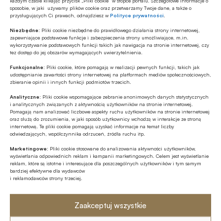
każdym czasie klikając przycisk „Pliki cookie” w stopce portalu. Szczegółowe informacje o
sposobie, w jaki używamy plików cookie oraz przetwarzamy Twoje dane, a także o
przysługujących Ci prawach, odnajdziesz w
Polityce prywatności
.
Niezbędne:
Pliki cookie niezbędne do prawidłowego działania strony internetowej,
Autor
zapewniające podstawowe funkcje i zabezpieczenia strony umożliwiające, m.in.
wykorzystywanie podstawowych funkcji takich jak nawigacja na stronie internetowej, czy
tez dostęp do jej obszarów wymagających uwierzytelnienia.
Funkcjonalne:
Pliki cookie, które pomagają w realizacji pewnych funkcji, takich jak
udostępnianie zawartości strony internetowej na platformach mediów społecznościowych,
Źródło
zbieranie opinii i innych funkcji podmiotów trzecich.
Analityczne:
Pliki cookie wspomagające zebranie anonimowych danych statystycznych
i analitycznych związanych z aktywnością użytkowników na stronie internetowej.
Pomagają nam analizować liczbowe aspekty ruchu użytkowników na stronie internetowej
oraz służą do zrozumienia, w jaki sposób użytkownicy wchodzą w interakcje ze stroną
internetową. Te pliki cookie pomagają uzyskać informacje na temat liczby
Polecamy
odwiedzających, współczynnika odrzuceń, źródła ruchu itp.
Marketingowe:
Pliki cookie stosowane do analizowania aktywności użytkowników,
MULTIMEDIA
wyświetlania odpowiednich reklam i kampanii marketingowych. Celem jest wyświetlanie
reklam, które są istotne i interesujące dla poszczególnych użytkowników i tym samym
Banki mogą bezpośrednio finansować
bardziej efektywne dla wydawców
przemysł zbrojeniowy
i reklamodawców strony trzeciej.
Z RYNKU FINANSOWEGO
Zaakceptuj wszystkie
PKO BP o nowych zasadach