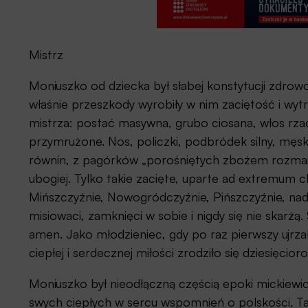
Mistrz
Moniuszko od dziecka był słabej konstytucji zdrow
właśnie przeszkody wyrobiły w nim zaciętość i wyt
mistrza: postać masywna, grubo ciosana, włos rzad
przymrużone. Nos, policzki, podbródek silny, męsk
równin, z pagórków „porośniętych zbożem rozmaitem
ubogiej. Tylko takie zacięte, uparte ad extremum c
Mińszczyźnie, Nowogródczyźnie, Pińszczyźnie, nad 
misiowaci, zamknięci w sobie i nigdy się nie skarżą
amen. Jako młodzieniec, gdy po raz pierwszy ujrzał 
ciepłej i serdecznej miłości zrodziło się dziesięcior
Moniuszko był nieodłączną częścią epoki mickiewicz
swych ciepłych w sercu wspomnień o polskości. Ta