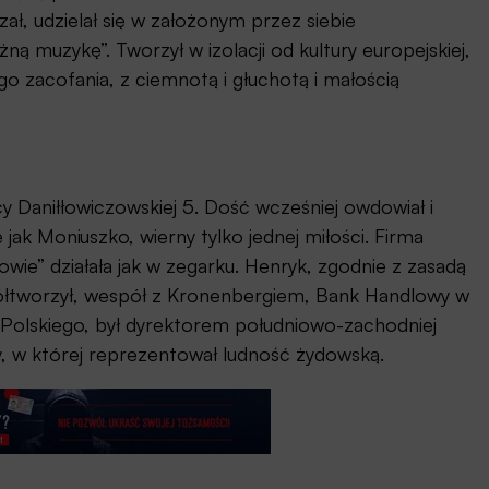
ał, udzielał się w założonym przez siebie
ną muzykę”. Tworzył w izolacji od kultury europejskiej,
o zacofania, z ciemnotą i głuchotą i małością
y Daniłłowiczowskiej 5. Dość wcześniej owdowiał i
ak Moniuszko, wierny tylko jednej miłości. Firma
ie” działała jak w zegarku. Henryk, zgodnie z zasadą
półtworzył, wespół z Kronenbergiem, Bank Handlowy w
 Polskiego, był dyrektorem południowo-zachodniej
wy, w której reprezentował ludność żydowską.