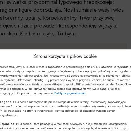
 i sylwetką przypominał typowego hreczkosieja:
ągloną figurę dobrodzieja. Nosił sumiaste wąsy i włos
nieforemny, uparty, konsekwentny. Trwał przy swej
o ojciec i dziad prowadzili korespondencję w języku
polskim. Kochał muzykę. To była ...
Strona korzysta z plików cookie
tronie stosujemy pliki cookie w celu zapewnienie prawidłowego działania, ułatwienia korzystania, 
j dokonano zakupu (w tym prenumeraty),
e w celach statystycznych i marketingowych. Wybierając „Zaakceptuj wszystkie” wyrażasz zgodę n
owanie wszystkich plików cookie. Jeśli chcesz wyrazić zgodę na stosowanie tylko niektórych plików
, cena 5 zł netto (6,15 zł brutto) -
kup artykuł
ie, wybierz „Ustawienia”, skonfiguruj preferencje i wybierz przycisk „Zapisz”. Pamiętaj, że możesz
nić swoje ustawienia w każdym czasie klikając przycisk „Pliki cookie” w stopce portalu. Szczegółow
órym jest ten artykuł: SMS, cena 19 zł netto (23,37
rmacje o sposobie, w jaki używamy plików cookie oraz przetwarzamy Twoje dane, a także o
ysługujących Ci prawach, odnajdziesz w
Polityce prywatności
.
o wydań bieżących i wszystkich archiwalnych:
ezbędne:
Pliki cookie niezbędne do prawidłowego działania strony internetowej, zapewniające
stawowe funkcje i zabezpieczenia strony umożliwiające, m.in. wykorzystywanie podstawowych funk
ch jak nawigacja na stronie internetowej, czy tez dostęp do jej obszarów wymagających
rzytelnienia.
kcjonalne:
Pliki cookie, które pomagają w realizacji pewnych funkcji, takich jak udostępnianie
rtości strony internetowej na platformach mediów społecznościowych, zbieranie opinii i innych