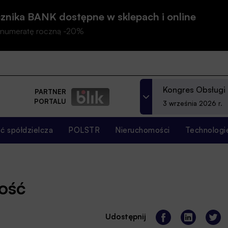
znika BANK dostępne w sklepach i online
prenumeratę roczną -20%
Kongres Obsługi
PARTNER
PORTALU
3 września 2026 r.
 spółdzielcza
POLSTR
Nieruchomości
Technologi
kość
Udostępnij