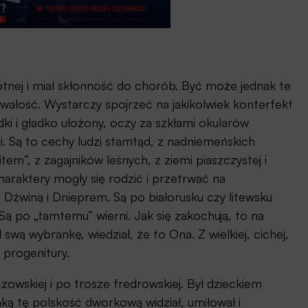
otnej i miał skłonność do chorób. Być może jednak te
rwałość. Wystarczy spojrzeć na jakikolwiek konterfekt
ki i gładko ułożony, oczy za szkłami okularów
i. Są to cechy ludzi stamtąd, z nadniemeńskich
”, z zagajników leśnych, z ziemi piaszczystej i
haraktery mogły się rodzić i przetrwać na
Dźwiną i Dnieprem. Są po białorusku czy litewsku
. Są po „tamtemu” wierni. Jak się zakochują, to na
swą wybrankę, wiedział, że to Ona. Z wielkiej, cichej,
o progenitury.
owskiej i po trosze fredrowskiej. Był dzieckiem
ką tę polskość dworkową widział, umiłował i