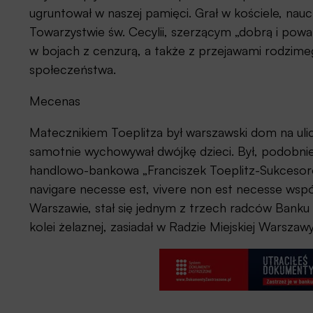
ugruntował w naszej pamięci. Grał w kościele, naucz
Towarzystwie św. Cecylii, szerzącym „dobrą i poważ
w bojach z cenzurą, a także z przejawami rodzimeg
społeczeństwa.
Mecenas
Matecznikiem Toeplitza był warszawski dom na ulic
samotnie wychowywał dwójkę dzieci. Był, podobnie j
handlowo-bankowa „Franciszek Toeplitz-Sukcesorow
navigare necesse est, vivere non est necesse ws
Warszawie, stał się jednym z trzech radców Banku
kolei żelaznej, zasiadał w Radzie Miejskiej Warsza