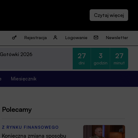
Rejestracja
Logowanie
Newsletter
 Gotówki 2026
27
3
27
dni
godzin
minut
e
Miesięcznik
Polecamy
Z RYNKU FINANSOWEGO
Konieczna zmiana sposobu