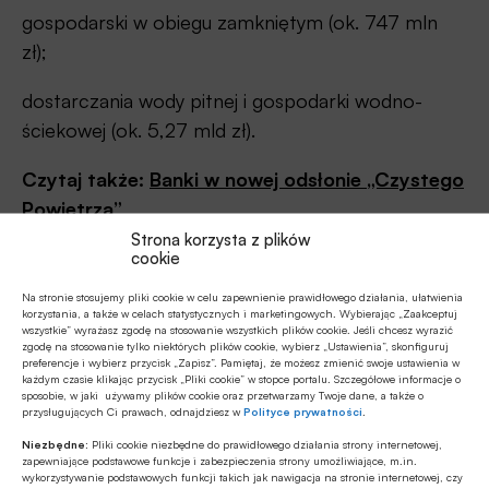
gospodarski w obiegu zamkniętym (ok. 747 mln
zł);
dostarczania wody pitnej i gospodarki wodno-
ściekowej (ok. 5,27 mld zł).
Czytaj także:
Banki w nowej odsłonie „Czystego
Powietrza”
Strona korzysta z plików
Źródło:
PAP BIZNES
cookie
Na stronie stosujemy pliki cookie w celu zapewnienie prawidłowego działania, ułatwienia
korzystania, a także w celach statystycznych i marketingowych. Wybierając „Zaakceptuj
wszystkie” wyrażasz zgodę na stosowanie wszystkich plików cookie. Jeśli chcesz wyrazić
zgodę na stosowanie tylko niektórych plików cookie, wybierz „Ustawienia”, skonfiguruj
Udostępnij
preferencje i wybierz przycisk „Zapisz”. Pamiętaj, że możesz zmienić swoje ustawienia w
każdym czasie klikając przycisk „Pliki cookie” w stopce portalu. Szczegółowe informacje o
sposobie, w jaki używamy plików cookie oraz przetwarzamy Twoje dane, a także o
przysługujących Ci prawach, odnajdziesz w
Polityce prywatności
.
Niezbędne:
Pliki cookie niezbędne do prawidłowego działania strony internetowej,
zapewniające podstawowe funkcje i zabezpieczenia strony umożliwiające, m.in.
wykorzystywanie podstawowych funkcji takich jak nawigacja na stronie internetowej, czy