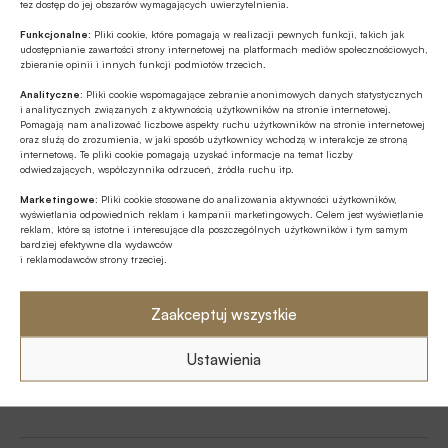
tez dostęp do jej obszarów wymagających uwierzytelnienia.
Tagi
Funkcjonalne:
Pliki cookie, które pomagają w realizacji pewnych funkcji, takich jak
udostępnianie zawartości strony internetowej na platformach mediów społecznościowych,
ESG / Environmental, Social and corporate Governance
zbieranie opinii i innych funkcji podmiotów trzecich.
Analityczne:
Pliki cookie wspomagające zebranie anonimowych danych statystycznych
Fundusz Modernizacyjny
i analitycznych związanych z aktywnością użytkowników na stronie internetowej.
Pomagają nam analizować liczbowe aspekty ruchu użytkowników na stronie internetowej
oraz służą do zrozumienia, w jaki sposób użytkownicy wchodzą w interakcje ze stroną
Fundusze Europejskie na Infrastrukturę Klimat
internetową. Te pliki cookie pomagają uzyskać informacje na temat liczby
Środowisko / FEnIKS
odwiedzających, współczynnika odrzuceń, źródła ruchu itp.
Marketingowe:
Pliki cookie stosowane do analizowania aktywności użytkowników,
NFOŚiGW
Paweł Mirowski
wyświetlania odpowiednich reklam i kampanii marketingowych. Celem jest wyświetlanie
reklam, które są istotne i interesujące dla poszczególnych użytkowników i tym samym
Program Czyste Powietrze
Program Moje Ciepło
bardziej efektywne dla wydawców
i reklamodawców strony trzeciej.
termomodernizacja
Unia Europejska / UE / EU
Zaakceptuj wszystkie
Ustawienia
Autor
mb