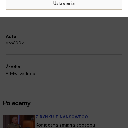
Ustawienia
Rynek nieruchomości
Autor
dom100.eu
Źródło
Artykuł partnera
Polecamy
Z RYNKU FINANSOWEGO
Konieczna zmiana sposobu