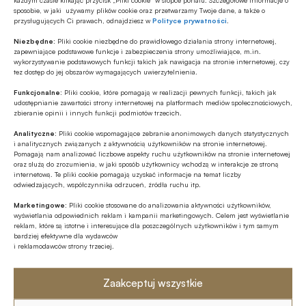
sposobie, w jaki używamy plików cookie oraz przetwarzamy Twoje dane, a także o
sprawdzonego dewelopera pozwala to ryzyko
przysługujących Ci prawach, odnajdziesz w
Polityce prywatności
.
skutecznie ograniczyć.
Niezbędne:
Pliki cookie niezbędne do prawidłowego działania strony internetowej,
zapewniające podstawowe funkcje i zabezpieczenia strony umożliwiające, m.in.
Źródło:
Portal Finansowy BANK.pl
wykorzystywanie podstawowych funkcji takich jak nawigacja na stronie internetowej, czy
tez dostęp do jej obszarów wymagających uwierzytelnienia.
Funkcjonalne:
Pliki cookie, które pomagają w realizacji pewnych funkcji, takich jak
udostępnianie zawartości strony internetowej na platformach mediów społecznościowych,
zbieranie opinii i innych funkcji podmiotów trzecich.
Udostępnij
Analityczne:
Pliki cookie wspomagające zebranie anonimowych danych statystycznych
i analitycznych związanych z aktywnością użytkowników na stronie internetowej.
Pomagają nam analizować liczbowe aspekty ruchu użytkowników na stronie internetowej
oraz służą do zrozumienia, w jaki sposób użytkownicy wchodzą w interakcje ze stroną
internetową. Te pliki cookie pomagają uzyskać informacje na temat liczby
odwiedzających, współczynnika odrzuceń, źródła ruchu itp.
Marketingowe:
Pliki cookie stosowane do analizowania aktywności użytkowników,
wyświetlania odpowiednich reklam i kampanii marketingowych. Celem jest wyświetlanie
Tagi
reklam, które są istotne i interesujące dla poszczególnych użytkowników i tym samym
bardziej efektywne dla wydawców
i reklamodawców strony trzeciej.
Budowa kapitału
dom100.eu
Górny Śląsk
Inwestowanie
Inwestowanie w mieszkania
Zaakceptuj wszystkie
Najem / Wynajem
Rentowność