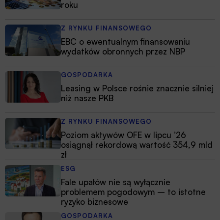
roku
Z RYNKU FINANSOWEGO
EBC o ewentualnym finansowaniu
wydatków obronnych przez NBP
GOSPODARKA
Leasing w Polsce rośnie znacznie silniej
niż nasze PKB
Z RYNKU FINANSOWEGO
Poziom aktywów OFE w lipcu ’26
osiągnął rekordową wartość 354,9 mld
zł
ESG
Fale upałów nie są wyłącznie
problemem pogodowym – to istotne
ryzyko biznesowe
GOSPODARKA