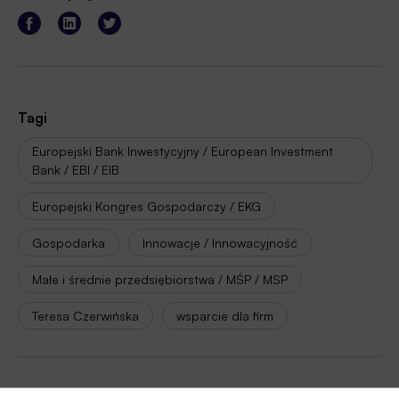
Tagi
Europejski Bank Inwestycyjny / European Investment
Bank / EBI / EIB
Europejski Kongres Gospodarczy / EKG
Gospodarka
Innowacje / Innowacyjność
Małe i średnie przedsiębiorstwa / MŚP / MSP
Teresa Czerwińska
wsparcie dla firm
Autor