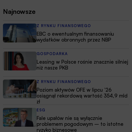
Najnowsze
Z RYNKU FINANSOWEGO
EBC o ewentualnym finansowaniu
wydatków obronnych przez NBP
GOSPODARKA
Leasing w Polsce rośnie znacznie silniej
niż nasze PKB
Z RYNKU FINANSOWEGO
Poziom aktywów OFE w lipcu ’26
osiągnął rekordową wartość 354,9 mld
zł
ESG
Fale upałów nie są wyłącznie
problemem pogodowym – to istotne
ryzyko biznesowe