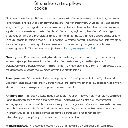
Strona korzysta z plików
Renata Oljasz
cookie
Na stronie stosujemy pliki cookie w celu zapewnienie prawidłowego działania, ułatwienia
korzystania, a także w celach statystycznych i marketingowych. Wybierając „Zaakceptuj
wszystkie” wyrażasz zgodę na stosowanie wszystkich plików cookie. Jeśli chcesz wyrazić
Źródło
zgodę na stosowanie tylko niektórych plików cookie, wybierz „Ustawienia”, skonfiguruj
ISBnews.TV
preferencje i wybierz przycisk „Zapisz”. Pamiętaj, że możesz zmienić swoje ustawienia w
każdym czasie klikając przycisk „Pliki cookie” w stopce portalu. Szczegółowe informacje o
sposobie, w jaki używamy plików cookie oraz przetwarzamy Twoje dane, a także o
przysługujących Ci prawach, odnajdziesz w
Polityce prywatności
.
Niezbędne:
Pliki cookie niezbędne do prawidłowego działania strony internetowej,
zapewniające podstawowe funkcje i zabezpieczenia strony umożliwiające, m.in.
Polecamy
wykorzystywanie podstawowych funkcji takich jak nawigacja na stronie internetowej, czy
tez dostęp do jej obszarów wymagających uwierzytelnienia.
Funkcjonalne:
Pliki cookie, które pomagają w realizacji pewnych funkcji, takich jak
Z RYNKU FINANSOWEGO
udostępnianie zawartości strony internetowej na platformach mediów społecznościowych,
Konieczna zmiana sposobu
zbieranie opinii i innych funkcji podmiotów trzecich.
finansowania potrzeb polskich sił
Analityczne:
Pliki cookie wspomagające zebranie anonimowych danych statystycznych
zbrojnych
i analitycznych związanych z aktywnością użytkowników na stronie internetowej.
Pomagają nam analizować liczbowe aspekty ruchu użytkowników na stronie internetowej
Z RYNKU FINANSOWEGO
oraz służą do zrozumienia, w jaki sposób użytkownicy wchodzą w interakcje ze stroną
internetową. Te pliki cookie pomagają uzyskać informacje na temat liczby
Pierwsza emisja BGK obligacji z POLSTR
odwiedzających, współczynnika odrzuceń, źródła ruchu itp.
Marketingowe:
Pliki cookie stosowane do analizowania aktywności użytkowników,