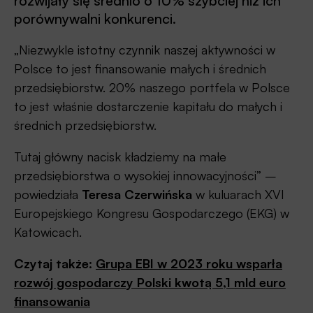
rozwijały się średnio o 10% szybciej niż ich
porównywalni konkurenci.
„Niezwykle istotny czynnik naszej aktywności w
Polsce to jest finansowanie małych i średnich
przedsiębiorstw. 20% naszego portfela w Polsce
to jest właśnie dostarczenie kapitału do małych i
średnich przedsiębiorstw.
Tutaj główny nacisk kładziemy na małe
przedsiębiorstwa o wysokiej innowacyjności” –
powiedziała
Teresa Czerwińska
w kuluarach XVI
Europejskiego Kongresu Gospodarczego (EKG) w
Katowicach.
Czytaj także:
Grupa EBI w 2023 roku wsparła
rozwój gospodarczy Polski kwotą 5,1 mld euro
finansowania