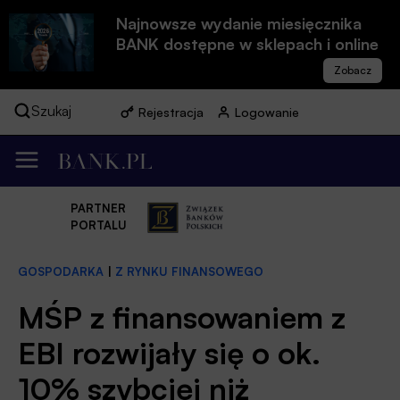
Najnowsze wydanie miesięcznika
BANK dostępne w sklepach i online
Szukaj
Rejestracja
Logowanie
PARTNER
PORTALU
GOSPODARKA
|
Z RYNKU FINANSOWEGO
MŚP z finansowaniem z
EBI rozwijały się o ok.
10% szybciej niż