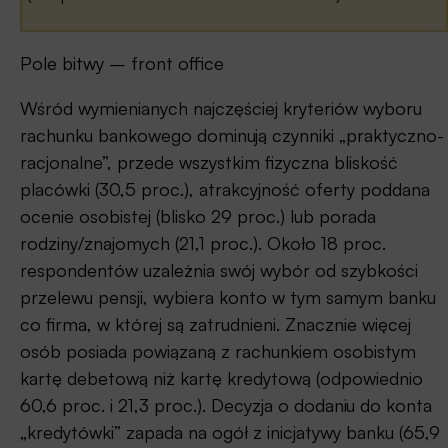
Pole bitwy – front office
Wśród wymienianych najczęściej kryteriów wyboru
rachunku bankowego dominują czynniki „praktyczno-
racjonalne”, przede wszystkim fizyczna bliskość
placówki (30,5 proc.), atrakcyjność oferty poddana
ocenie osobistej (blisko 29 proc.) lub porada
rodziny/znajomych (21,1 proc.). Około 18 proc.
respondentów uzależnia swój wybór od szybkości
przelewu pensji, wybiera konto w tym samym banku
co firma, w której są zatrudnieni. Znacznie więcej
osób posiada powiązaną z rachunkiem osobistym
kartę debetową niż kartę kredytową (odpowiednio
60,6 proc. i 21,3 proc.). Decyzja o dodaniu do konta
„kredytówki” zapada na ogół z inicjatywy banku (65,9