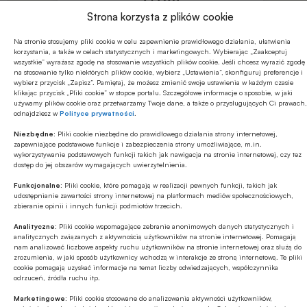
Koszt wysłania SMSa to
19
zł
Strona korzysta z plików cookie
netto (
23.37
zł z VAT)
Na stronie stosujemy pliki cookie w celu zapewnienie prawidłowego działania, ułatwienia
korzystania, a także w celach statystycznych i marketingowych. Wybierając „Zaakceptuj
wszystkie” wyrażasz zgodę na stosowanie wszystkich plików cookie. Jeśli chcesz wyrazić zgodę
na stosowanie tylko niektórych plików cookie, wybierz „Ustawienia”, skonfiguruj preferencje i
wybierz przycisk „Zapisz”. Pamiętaj, że możesz zmienić swoje ustawienia w każdym czasie
klikając przycisk „Pliki cookie” w stopce portalu. Szczegółowe informacje o sposobie, w jaki
używamy plików cookie oraz przetwarzamy Twoje dane, a także o przysługujących Ci prawach,
odnajdziesz w
Polityce prywatności
.
regulamin
Niezbędne:
Pliki cookie niezbędne do prawidłowego działania strony internetowej,
zapewniające podstawowe funkcje i zabezpieczenia strony umożliwiające, m.in.
wykorzystywanie podstawowych funkcji takich jak nawigacja na stronie internetowej, czy tez
dostęp do jej obszarów wymagających uwierzytelnienia.
Funkcjonalne:
Pliki cookie, które pomagają w realizacji pewnych funkcji, takich jak
udostępnianie zawartości strony internetowej na platformach mediów społecznościowych,
zbieranie opinii i innych funkcji podmiotów trzecich.
Analityczne:
Pliki cookie wspomagające zebranie anonimowych danych statystycznych i
analitycznych związanych z aktywnością użytkowników na stronie internetowej. Pomagają
Udostępnij
nam analizować liczbowe aspekty ruchu użytkowników na stronie internetowej oraz służą do
zrozumienia, w jaki sposób użytkownicy wchodzą w interakcje ze stroną internetową. Te pliki
cookie pomagają uzyskać informacje na temat liczby odwiedzających, współczynnika
odrzuceń, źródła ruchu itp.
Marketingowe:
Pliki cookie stosowane do analizowania aktywności użytkowników,