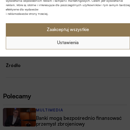
wyświetlania odpowiednich reklam i kampanii marketingowych. Celem jest wyświetlanie
reklam, które są istotne i interesujące dla poszczególnych użytkowników i tym samym bardziej
efektywne dla wydawców
i reklamodawców strony trzeciej.
Tagi
Zaakceptuj wszystkie
Autor
Ustawienia
Źródło
Polecamy
MULTIMEDIA
Banki mogą bezpośrednio finansować
przemysł zbrojeniowy