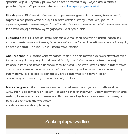
komercyjnych serwisów i platform – które
sposobie, w jaki używamy plików cookie oraz przetwarzamy Twoje dane, a także o
przysługujących Ci prawach, odnajdziesz w
Polityce prywatności
.
wymagają np. potwierdzenia wieku użytkownika –
Niezbędne:
Pliki cookie niezbędne do prawidłowego działania strony internetowej,
stanie się o wiele prostszy i szybszy. Oczywiście to
zapewniające podstawowe funkcje i zabezpieczenia strony umożliwiające, m.in.
wykorzystywanie podstawowych funkcji takich jak nawigacja na stronie internetowej, czy
sam użytkownik zadecyduje o tym, jakie dane
tez dostęp do jej obszarów wymagających uwierzytelnienia.
udostępnia. Wymiana danych w ramach wielu
Funkcjonalne:
Pliki cookie, które pomagają w realizacji pewnych funkcji, takich jak
ekosystemów jest koniecznością. Funkcjonujemy w
udostępnianie zawartości strony internetowej na platformach mediów społecznościowych,
zbieranie opinii i innych funkcji podmiotów trzecich.
wielu domenach tożsamości – raz jesteśmy
Analityczne:
Pliki cookie wspomagające zebranie anonimowych danych statystycznych
pacjentem, raz obywatelem, a za moment już
i analitycznych związanych z aktywnością użytkowników na stronie internetowej.
Pomagają nam analizować liczbowe aspekty ruchu użytkowników na stronie internetowej
klientem.
oraz służą do zrozumienia, w jaki sposób użytkownicy wchodzą w interakcje ze stroną
internetową. Te pliki cookie pomagają uzyskać informacje na temat liczby
odwiedzających, współczynnika odrzuceń, źródła ruchu itp.
Według planu Digital Compass, do 2030 roku,
Marketingowe:
Pliki cookie stosowane do analizowania aktywności użytkowników,
czterech na pięciu Europejczyków będzie
wyświetlania odpowiednich reklam i kampanii marketingowych. Celem jest wyświetlanie
korzystało z tożsamości cyfrowej. Jak wynika z
reklam, które są istotne i interesujące dla poszczególnych użytkowników i tym samym
bardziej efektywne dla wydawców
analizy firmy Oliver Wyman z 2021, na Starym
i reklamodawców strony trzeciej.
Kontynencie większość krajów wdrożyła już
programy tożsamości cyfrowej. Jednak tylko pięć
Zaakceptuj wszystkie
posiada programy uznawane za dojrzałe.