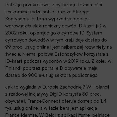
Patrząc przekrojowo, z cyfryzacją tożsamości
znakomicie radzą sobie kraje ze Starego
Kontynentu. Estonia wyprzedziła epokę i
wprowadziła elektroniczny dowód ID-kaart już w
2002 roku, opierając go o cyfrowe ID. System
cyfrowych dowodów w tym kraju daje dostęp do
99 proc. usług online i jest najbardziej rozwinięty na
świecie. Niemal połowa Estończyków korzystała z
ID-kaart podczas wyborów w 2019 roku. Z kolei, w
Finlandii poprzez portal eID obywatele mają
dostęp do 900 e-usług sektora publicznego.
Jak to wygląda w Europie Zachodniej? W Holandii
z rządowej inicjatywy DigiID korzysta 80 proc.
obywateli. FranceConnect oferuje dostęp do 1,4
tys. usług online, a w fazie beta jest aplikacja
France Identité. W Belgii z aplikacji itsme, pełniącej