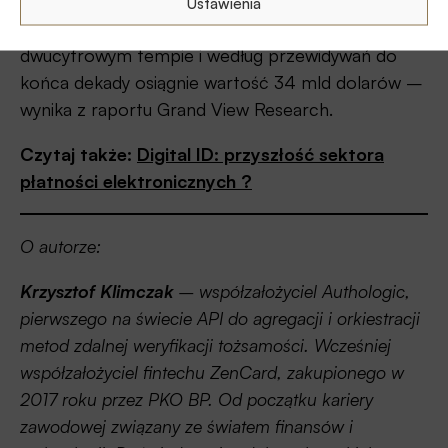
Ustawienia
Globalny rynek weryfikacji tożsamości rozwija się w
dwucyfrowym tempie i według przewidywań do
końca dekady osiągnie wartość 34 mld dolarów –
wynika z raportu Grand View Research.
Czytaj także:
Digital ID: przyszłość sektora
płatności elektronicznych ?
O autorze:
Krzysztof Klimczak
– współzałożyciel Authologic,
pierwszego na świecie API do agregacji i orkiestracji
metod zdalnej weryfikacji tożsamości. Wcześniej
współzałożyciel fintechu ZenCard, zakupionego w
2017 roku przez PKO BP. Od początku kariery
zawodowej związany ze światem finansów i