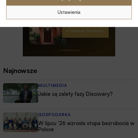
Ustawienia
Najnowsze
MULTIMEDIA
Jakie są zalety fazy Discovery?
GOSPODARKA
W lipcu ’26 wzrosła stopa bezrobocia w
Polsce