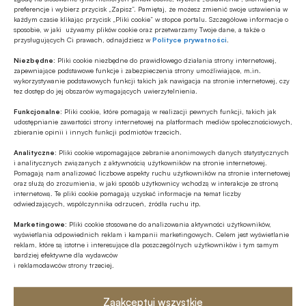
preferencje i wybierz przycisk „Zapisz”. Pamiętaj, że możesz zmienić swoje ustawienia w
MULTIMEDIA
każdym czasie klikając przycisk „Pliki cookie” w stopce portalu. Szczegółowe informacje o
Banki mogą bezpośrednio finansować
sposobie, w jaki używamy plików cookie oraz przetwarzamy Twoje dane, a także o
przysługujących Ci prawach, odnajdziesz w
Polityce prywatności
.
przemysł zbrojeniowy
Niezbędne:
Pliki cookie niezbędne do prawidłowego działania strony internetowej,
zapewniające podstawowe funkcje i zabezpieczenia strony umożliwiające, m.in.
Z RYNKU FINANSOWEGO
wykorzystywanie podstawowych funkcji takich jak nawigacja na stronie internetowej, czy
tez dostęp do jej obszarów wymagających uwierzytelnienia.
PKO BP o nowych zasadach
ustawowych w sprawach frankowych
Funkcjonalne:
Pliki cookie, które pomagają w realizacji pewnych funkcji, takich jak
udostępnianie zawartości strony internetowej na platformach mediów społecznościowych,
zbieranie opinii i innych funkcji podmiotów trzecich.
MULTIMEDIA
Analityczne:
Pliki cookie wspomagające zebranie anonimowych danych statystycznych
Na czym polega faza Discovery?
i analitycznych związanych z aktywnością użytkowników na stronie internetowej.
Pomagają nam analizować liczbowe aspekty ruchu użytkowników na stronie internetowej
oraz służą do zrozumienia, w jaki sposób użytkownicy wchodzą w interakcje ze stroną
internetową. Te pliki cookie pomagają uzyskać informacje na temat liczby
odwiedzających, współczynnika odrzuceń, źródła ruchu itp.
Z RYNKU FINANSOWEGO
Branża leasingowa o inwestycjach w
Marketingowe:
Pliki cookie stosowane do analizowania aktywności użytkowników,
wyświetlania odpowiednich reklam i kampanii marketingowych. Celem jest wyświetlanie
polskiej gospodarce, programie SAFE i
reklam, które są istotne i interesujące dla poszczególnych użytkowników i tym samym
polityce dual use
bardziej efektywne dla wydawców
i reklamodawców strony trzeciej.
Zaakceptuj wszystkie