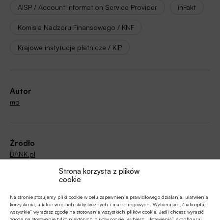
AISP / Account Information Service Provider
inFakt
Komisja Nadzoru Finansowego / KNF
Krajowe instytucje płatnicze / KIP
Autor
mb
Źródło
BANK.pl
Strona korzysta z plików
cookie
Na stronie stosujemy pliki cookie w celu zapewnienie prawidłowego działania, ułatwienia
Polecamy
korzystania, a także w celach statystycznych i marketingowych. Wybierając „Zaakceptuj
wszystkie” wyrażasz zgodę na stosowanie wszystkich plików cookie. Jeśli chcesz wyrazić
zgodę na stosowanie tylko niektórych plików cookie, wybierz „Ustawienia”, skonfiguruj