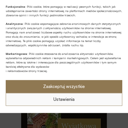
Mikrofirmy potrzebują nie tylko
Funkcjonalne:
Pliki cookie, które pomagają w realizacji pewnych funkcji, takich jak
finansowania, ale także kompetencji
udostępnianie zawartości strony internetowej na platformach mediów społecznościowych,
zbieranie opinii i innych funkcji podmiotów trzecich.
Analityczne:
Pliki cookie wspomagające zebranie anonimowych danych statystycznych
ESG
i analitycznych związanych z aktywnością użytkowników na stronie internetowej.
Zielone remonty odrębnym, masowym
Pomagają nam analizować liczbowe aspekty ruchu użytkowników na stronie internetowej
oraz służą do zrozumienia, w jaki sposób użytkownicy wchodzą w interakcje ze stroną
segmentem rynku finansowania
internetową. Te pliki cookie pomagają uzyskać informacje na temat liczby
bankowego?
odwiedzających, współczynnika odrzuceń, źródła ruchu itp.
Z RYNKU FINANSOWEGO
Marketingowe:
Pliki cookie stosowane do analizowania aktywności użytkowników,
wyświetlania odpowiednich reklam i kampanii marketingowych. Celem jest wyświetlanie
PKO BP o nowych zasadach
reklam, które są istotne i interesujące dla poszczególnych użytkowników i tym samym
ustawowych w sprawach frankowych
bardziej efektywne dla wydawców
i reklamodawców strony trzeciej.
MULTIMEDIA
Zaakceptuj wszystkie
Na czym polega faza Discovery?
Ustawienia