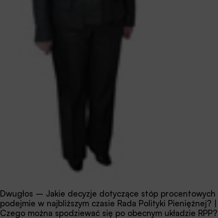
Dwugłos – Jakie decyzje dotyczące stóp procentowych
podejmie w najbliższym czasie Rada Polityki Pieniężnej? |
Czego można spodziewać się po obecnym układzie RPP?