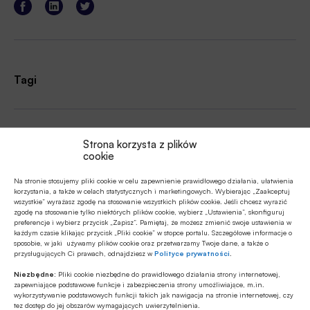
Tagi
Autor
Strona korzysta z plików
cookie
Na stronie stosujemy pliki cookie w celu zapewnienie prawidłowego działania, ułatwienia
korzystania, a także w celach statystycznych i marketingowych. Wybierając „Zaakceptuj
Źródło
wszystkie” wyrażasz zgodę na stosowanie wszystkich plików cookie. Jeśli chcesz wyrazić
zgodę na stosowanie tylko niektórych plików cookie, wybierz „Ustawienia”, skonfiguruj
preferencje i wybierz przycisk „Zapisz”. Pamiętaj, że możesz zmienić swoje ustawienia w
każdym czasie klikając przycisk „Pliki cookie” w stopce portalu. Szczegółowe informacje o
sposobie, w jaki używamy plików cookie oraz przetwarzamy Twoje dane, a także o
przysługujących Ci prawach, odnajdziesz w
Polityce prywatności
.
Polecamy
Niezbędne:
Pliki cookie niezbędne do prawidłowego działania strony internetowej,
zapewniające podstawowe funkcje i zabezpieczenia strony umożliwiające, m.in.
wykorzystywanie podstawowych funkcji takich jak nawigacja na stronie internetowej, czy
MULTIMEDIA
tez dostęp do jej obszarów wymagających uwierzytelnienia.