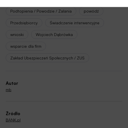
Podtopienia / Powodzie / Zalania
powódź
Przedsiębiorcy
Świadczenie interwencyjne
wnioski
Wojciech Dąbrówka
wsparcie dla firm
Zakład Ubezpieczeń Społecznych / ZUS
Autor
mb
Źródło
BANK.pl