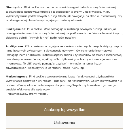
należności z tytułu składek – 25 i zmiany
Niezbędne:
Pliki cookie niezbędne do prawidłowego działania strony internetowej,
zapewniające podstawowe funkcje i zabezpieczenia strony umożliwiające, m.in.
warunków umowy o rozłożenie na raty należności
wykorzystywanie podstawowych funkcji takich jak nawigacja na stronie internetowej, czy
tez dostęp do jej obszarów wymagających uwierzytelnienia.
z tytułu składek – 21. W 4 kolejnych przypadkach
ZUS wyraził zgodę na zmianę warunków umowy o
Funkcjonalne:
Pliki cookie, które pomagają w realizacji pewnych funkcji, takich jak
udostępnianie zawartości strony internetowej na platformach mediów społecznościowych,
odroczenie terminu płatności składek.
zbieranie opinii i innych funkcji podmiotów trzecich.
Analityczne:
Pliki cookie wspomagające zebranie anonimowych danych statystycznych
Źródło:
Zakład Ubezpieczeń Społecznych / ZUS
i analitycznych związanych z aktywnością użytkowników na stronie internetowej.
Pomagają nam analizować liczbowe aspekty ruchu użytkowników na stronie internetowej
oraz służą do zrozumienia, w jaki sposób użytkownicy wchodzą w interakcje ze stroną
internetową. Te pliki cookie pomagają uzyskać informacje na temat liczby
odwiedzających, współczynnika odrzuceń, źródła ruchu itp.
Udostępnij
Marketingowe:
Pliki cookie stosowane do analizowania aktywności użytkowników,
wyświetlania odpowiednich reklam i kampanii marketingowych. Celem jest wyświetlanie
reklam, które są istotne i interesujące dla poszczególnych użytkowników i tym samym
bardziej efektywne dla wydawców
i reklamodawców strony trzeciej.
Zaakceptuj wszystkie
Tagi
Ustawienia
Małe i średnie przedsiębiorstwa / MŚP / MSP