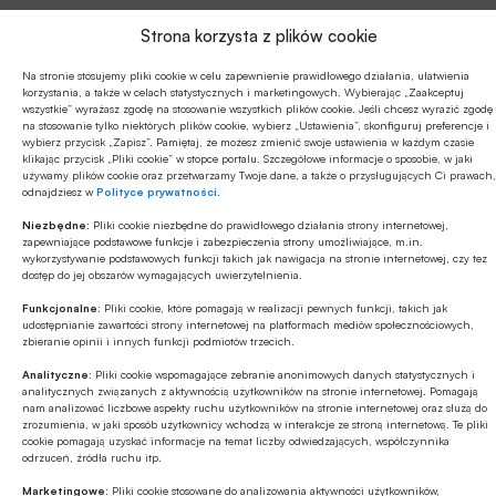
Strona korzysta z plików cookie
Autor
Na stronie stosujemy pliki cookie w celu zapewnienie prawidłowego działania, ułatwienia
Anna Warchlewska
|
Urszula Ziarko-Siwek
korzystania, a także w celach statystycznych i marketingowych. Wybierając „Zaakceptuj
wszystkie” wyrażasz zgodę na stosowanie wszystkich plików cookie. Jeśli chcesz wyrazić zgodę
na stosowanie tylko niektórych plików cookie, wybierz „Ustawienia”, skonfiguruj preferencje i
wybierz przycisk „Zapisz”. Pamiętaj, że możesz zmienić swoje ustawienia w każdym czasie
klikając przycisk „Pliki cookie” w stopce portalu. Szczegółowe informacje o sposobie, w jaki
używamy plików cookie oraz przetwarzamy Twoje dane, a także o przysługujących Ci prawach,
Źródło
odnajdziesz w
Polityce prywatności
.
Uniwersytet Ekonomiczny w Poznaniu
Niezbędne:
Pliki cookie niezbędne do prawidłowego działania strony internetowej,
zapewniające podstawowe funkcje i zabezpieczenia strony umożliwiające, m.in.
wykorzystywanie podstawowych funkcji takich jak nawigacja na stronie internetowej, czy tez
dostęp do jej obszarów wymagających uwierzytelnienia.
Funkcjonalne:
Pliki cookie, które pomagają w realizacji pewnych funkcji, takich jak
Polecamy
udostępnianie zawartości strony internetowej na platformach mediów społecznościowych,
zbieranie opinii i innych funkcji podmiotów trzecich.
MULTIMEDIA
Analityczne:
Pliki cookie wspomagające zebranie anonimowych danych statystycznych i
analitycznych związanych z aktywnością użytkowników na stronie internetowej. Pomagają
Banki mogą bezpośrednio finansować
nam analizować liczbowe aspekty ruchu użytkowników na stronie internetowej oraz służą do
przemysł zbrojeniowy
zrozumienia, w jaki sposób użytkownicy wchodzą w interakcje ze stroną internetową. Te pliki
cookie pomagają uzyskać informacje na temat liczby odwiedzających, współczynnika
odrzuceń, źródła ruchu itp.
ESG
Marketingowe:
Pliki cookie stosowane do analizowania aktywności użytkowników,