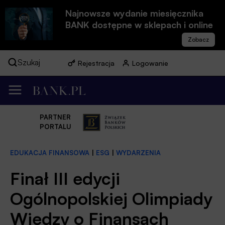
Najnowsze wydanie miesięcznika
BANK dostępne w sklepach i online
Szukaj
Rejestracja
Logowanie
PARTNER
PORTALU
EDUKACJA FINANSOWA
|
ESG
|
WYDARZENIA
Finał III edycji
Ogólnopolskiej Olimpiady
Wiedzy o Finansach