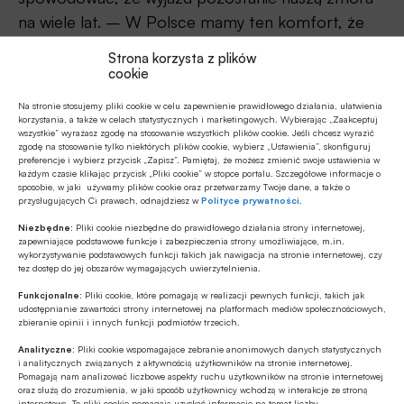
na wiele lat. – W Polsce mamy ten komfort, że
nasze leczenie może być pokryte z Narodowego
Strona korzysta z plików
Funduszu Zdrowia, jednak za granicą kwoty jakie
cookie
trzeba zapłacić za pewne zabiegi mogą
Na stronie stosujemy pliki cookie w celu zapewnienie prawidłowego działania, ułatwienia
przyprawić o zawrót głowy. Przykładowo, we
korzystania, a także w celach statystycznych i marketingowych. Wybierając „Zaakceptuj
wszystkie” wyrażasz zgodę na stosowanie wszystkich plików cookie. Jeśli chcesz wyrazić
Francji za leczenie złamanej nogi stawki zaczynają
zgodę na stosowanie tylko niektórych plików cookie, wybierz „Ustawienia”, skonfiguruj
preferencje i wybierz przycisk „Zapisz”. Pamiętaj, że możesz zmienić swoje ustawienia w
się od 100 euro i potrafią dojść nawet do 1500
każdym czasie klikając przycisk „Pliki cookie” w stopce portalu. Szczegółowe informacje o
sposobie, w jaki używamy plików cookie oraz przetwarzamy Twoje dane, a także o
euro. Podobne ceny możemy spotkać w Austrii
przysługujących Ci prawach, odnajdziesz w
Polityce prywatności
.
czy Niemczech – dodaje ekspert.
Niezbędne:
Pliki cookie niezbędne do prawidłowego działania strony internetowej,
zapewniające podstawowe funkcje i zabezpieczenia strony umożliwiające, m.in.
Źródło: CUK Ubezpieczenia
wykorzystywanie podstawowych funkcji takich jak nawigacja na stronie internetowej, czy
tez dostęp do jej obszarów wymagających uwierzytelnienia.
Funkcjonalne:
Pliki cookie, które pomagają w realizacji pewnych funkcji, takich jak
udostępnianie zawartości strony internetowej na platformach mediów społecznościowych,
zbieranie opinii i innych funkcji podmiotów trzecich.
Analityczne:
Pliki cookie wspomagające zebranie anonimowych danych statystycznych
Udostępnij
i analitycznych związanych z aktywnością użytkowników na stronie internetowej.
Pomagają nam analizować liczbowe aspekty ruchu użytkowników na stronie internetowej
oraz służą do zrozumienia, w jaki sposób użytkownicy wchodzą w interakcje ze stroną
internetową. Te pliki cookie pomagają uzyskać informacje na temat liczby