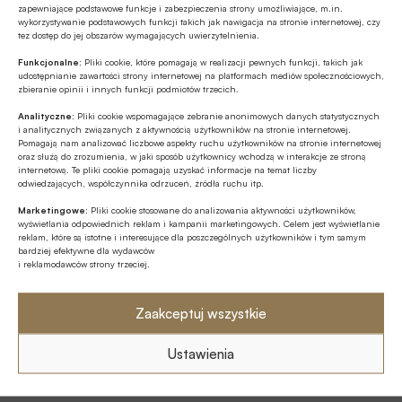
Udostępnij
zapewniające podstawowe funkcje i zabezpieczenia strony umożliwiające, m.in.
wykorzystywanie podstawowych funkcji takich jak nawigacja na stronie internetowej, czy
tez dostęp do jej obszarów wymagających uwierzytelnienia.
Funkcjonalne:
Pliki cookie, które pomagają w realizacji pewnych funkcji, takich jak
udostępnianie zawartości strony internetowej na platformach mediów społecznościowych,
zbieranie opinii i innych funkcji podmiotów trzecich.
Analityczne:
Pliki cookie wspomagające zebranie anonimowych danych statystycznych
Tagi
i analitycznych związanych z aktywnością użytkowników na stronie internetowej.
Pomagają nam analizować liczbowe aspekty ruchu użytkowników na stronie internetowej
oraz służą do zrozumienia, w jaki sposób użytkownicy wchodzą w interakcje ze stroną
Assistance
Europ Assistance
Ferie
internetową. Te pliki cookie pomagają uzyskać informacje na temat liczby
odwiedzających, współczynnika odrzuceń, źródła ruchu itp.
narty
Polisy
Ubezpieczenia NNW
Marketingowe:
Pliki cookie stosowane do analizowania aktywności użytkowników,
wyświetlania odpowiednich reklam i kampanii marketingowych. Celem jest wyświetlanie
reklam, które są istotne i interesujące dla poszczególnych użytkowników i tym samym
bardziej efektywne dla wydawców
i reklamodawców strony trzeciej.
Autor
Zaakceptuj wszystkie
Ustawienia
Źródło