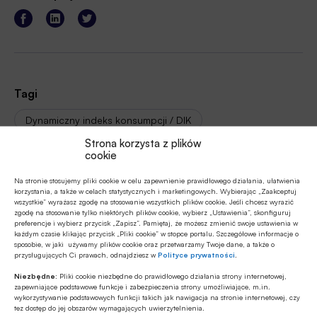
Tagi
Dynamiczny indeks konsumpcji / DIK
Strona korzysta z plików
Fundacja Polska Bezgotówkowa / FPB
cookie
Gospodarka
Joanna Erdman
konsumpcja
Na stronie stosujemy pliki cookie w celu zapewnienie prawidłowego działania, ułatwienia
korzystania, a także w celach statystycznych i marketingowych. Wybierając „Zaakceptuj
wszystkie” wyrażasz zgodę na stosowanie wszystkich plików cookie. Jeśli chcesz wyrazić
Polityka Insight
Produkt Krajowy Brutto / PKB
zgodę na stosowanie tylko niektórych plików cookie, wybierz „Ustawienia”, skonfiguruj
preferencje i wybierz przycisk „Zapisz”. Pamiętaj, że możesz zmienić swoje ustawienia w
każdym czasie klikając przycisk „Pliki cookie” w stopce portalu. Szczegółowe informacje o
sposobie, w jaki używamy plików cookie oraz przetwarzamy Twoje dane, a także o
przysługujących Ci prawach, odnajdziesz w
Polityce prywatności
.
Autor
Niezbędne:
Pliki cookie niezbędne do prawidłowego działania strony internetowej,
mb
zapewniające podstawowe funkcje i zabezpieczenia strony umożliwiające, m.in.
wykorzystywanie podstawowych funkcji takich jak nawigacja na stronie internetowej, czy
tez dostęp do jej obszarów wymagających uwierzytelnienia.