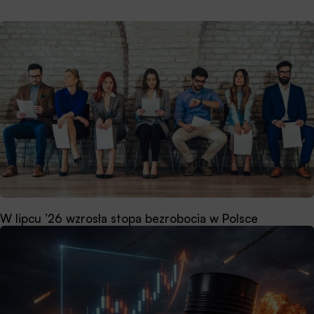
W lipcu ’26 wzrosła stopa bezrobocia w Polsce