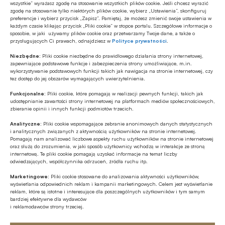
uzyskać do pojazdów zeroemisyjnych M1
wszystkie” wyrażasz zgodę na stosowanie wszystkich plików cookie. Jeśli chcesz wyrazić
zgodę na stosowanie tylko niektórych plików cookie, wybierz „Ustawienia”, skonfiguruj
(samochody osobowe do max. 8 osób), pojazdów
preferencje i wybierz przycisk „Zapisz”. Pamiętaj, że możesz zmienić swoje ustawienia w
zeroemisyjnych N1 (pojazdy dostawcze do 3,5 t),
każdym czasie klikając przycisk „Pliki cookie” w stopce portalu. Szczegółowe informacje o
sposobie, w jaki używamy plików cookie oraz przetwarzamy Twoje dane, a także o
pojazdów zeroemisyjnych kategorii M1, N1, L1e -
przysługujących Ci prawach, odnajdziesz w
Polityce prywatności
.
L7e – z napędem elektrycznym, wodorowym lub
Niezbędne:
Pliki cookie niezbędne do prawidłowego działania strony internetowej,
zapewniające podstawowe funkcje i zabezpieczenia strony umożliwiające, m.in.
silnikiem nie emitującym gazów cieplarnianych.
wykorzystywanie podstawowych funkcji takich jak nawigacja na stronie internetowej, czy
tez dostęp do jej obszarów wymagających uwierzytelnienia.
Przepisy nie przewidują więc dopłat do
Funkcjonalne:
Pliki cookie, które pomagają w realizacji pewnych funkcji, takich jak
udostępnianie zawartości strony internetowej na platformach mediów społecznościowych,
samochodów hybrydowych.
zbieranie opinii i innych funkcji podmiotów trzecich.
Analityczne:
Pliki cookie wspomagające zebranie anonimowych danych statystycznych
Wielkość dopłat dla przedsiębiorców zaczyna się
i analitycznych związanych z aktywnością użytkowników na stronie internetowej.
od 4000 zł (dla pojazdów kategorii L1e-L7e) do
Pomagają nam analizować liczbowe aspekty ruchu użytkowników na stronie internetowej
oraz służą do zrozumienia, w jaki sposób użytkownicy wchodzą w interakcje ze stroną
maksymalnie 70 000 zł (na pojazdy kategorii N1).
internetową. Te pliki cookie pomagają uzyskać informacje na temat liczby
odwiedzających, współczynnika odrzuceń, źródła ruchu itp.
W przypadku pojazdów z kat. M1 maksymalna
Marketingowe:
Pliki cookie stosowane do analizowania aktywności użytkowników,
kwota dopłaty może wynieść 27 000 zł (przy
wyświetlania odpowiednich reklam i kampanii marketingowych. Celem jest wyświetlanie
reklam, które są istotne i interesujące dla poszczególnych użytkowników i tym samym
średniorocznym przebiegu pojazdów nie
bardziej efektywne dla wydawców
mniejszym niż 15 tys. km) lub do wysokości 18 750
i reklamodawców strony trzeciej.
zł (dopłata nie limitowana średnim przebiegiem).