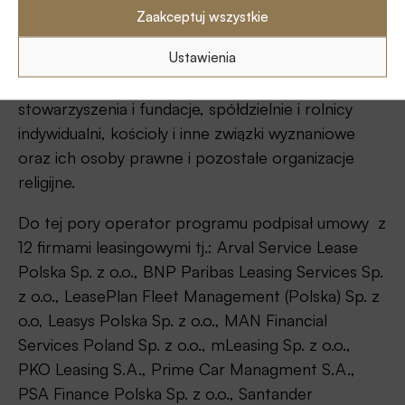
Zaakceptuj wszystkie
Z dopłat do leasingu mogą skorzystać: osoby
Ustawienia
fizyczne, jednostki sektora finansów publicznych,
instytuty badawcze, przedsiębiorcy,
stowarzyszenia i fundacje, spółdzielnie i rolnicy
indywidualni, kościoły i inne związki wyznaniowe
oraz ich osoby prawne i pozostałe organizacje
religijne.
Do tej pory operator programu podpisał umowy z
12 firmami leasingowymi tj.: Arval Service Lease
Polska Sp. z o.o., BNP Paribas Leasing Services Sp.
z o.o., LeasePlan Fleet Management (Polska) Sp. z
o.o, Leasys Polska Sp. z o.o., MAN Financial
Services Poland Sp. z o.o., mLeasing Sp. z o.o.,
PKO Leasing S.A., Prime Car Managment S.A.,
PSA Finance Polska Sp. z o.o., Santander