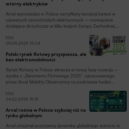
wtórny elektryków
Arval wprowadza w Polsce certyfikaty kondycji baterii w
używanych samochodach elektrycznych – rozwiązanie
działające dotychczas w kilku krajach Europy Zachodniej,
poinformowała firma.
ESG
09.05.2025 13:34
Polski rynek flotowy przyspiesza, ale
bez elektromobilności
Rynek flotowy w Polsce wkracza w nową fazę rozwoju –
wynika z „Barometru Flotowego 2025”, opracowanego
przez Arval Mobility Observatory na podstawie badań
przeprowadzonych w 30 krajach, w tym w Polsce.
ESG
Przedsiębiorstwa coraz śmielej inwestują w rozbudowę
24.02.2025 15:15
parków pojazdów i nowe technologie, choć nadal wiele
obszarów – jak dekarbonizacja czy elektromobilność –
Arval rośnie w Polsce szybciej niż na
pozostaje w tyle za średnią europejską, czytamy w informacji
rynku globalnym
prasowej Firmy.
Arval utrzymał pozytywną dynamikę globalnego wzrostu w