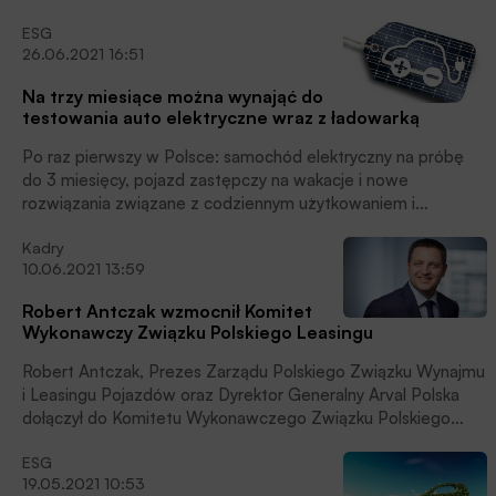
floty samochodów elektrycznych InPost. Samochody będą
ESG
wykorzystywane przez kurierów oraz na potrzeby dostaw do
26.06.2021 16:51
Paczkomatów® w miastach partnerskich programu Green
City, poinformowała Firma.
Na trzy miesiące można wynająć do
testowania auto elektryczne wraz z ładowarką
Po raz pierwszy w Polsce: samochód elektryczny na próbę
do 3 miesięcy, pojazd zastępczy na wakacje i nowe
rozwiązania związane z codziennym użytkowaniem i
ładowaniem auta, czytamy w komunikacie Arval.
Kadry
10.06.2021 13:59
Robert Antczak wzmocnił Komitet
Wykonawczy Związku Polskiego Leasingu
Robert Antczak, Prezes Zarządu Polskiego Związku Wynajmu
i Leasingu Pojazdów oraz Dyrektor Generalny Arval Polska
dołączył do Komitetu Wykonawczego Związku Polskiego
Leasingu. Na stanowisku zastąpił Rafała Merka, poinformował
ESG
ZLP.
19.05.2021 10:53