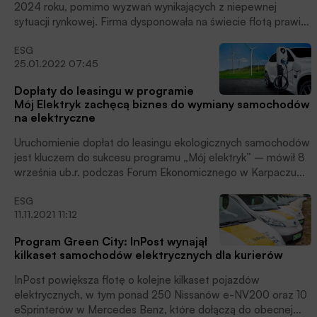
2024 roku, pomimo wyzwań wynikających z niepewnej
sytuacji rynkowej. Firma dysponowała na świecie flotą prawie
1,8 miliona pojazdów, co stanowi wzrost o 5,6% w
ESG
porównaniu do roku 2023. Natomiast w Polsce flota
25.01.2022 07:45
finansowana przez Arval wzrosła o 8%, a najszybciej
przybywało klientów z segmentu średnich korporacji,
Dopłaty do leasingu w programie
jednoosobowych działalności gospodarczych i klienta
Mój Elektryk zachęcą biznes do wymiany samochodów
detalicznego, czytamy w komunikacie prasowym Firmy.
na elektryczne
Uruchomienie dopłat do leasingu ekologicznych samochodów
jest kluczem do sukcesu programu „Mój elektryk” – mówił 8
września ub.r. podczas Forum Ekonomicznego w Karpaczu
ówczesny minister klimatu i środowiska, Michał Kurtyka. Jak
ESG
nowe instrumenty wspierające nabycie pojazdu
11.11.2021 11:12
elektrycznego dla firm ocenia branża leasingowa? – o tym
pisze Karol Mórawski.
Program Green City: InPost wynajął
kilkaset samochodów elektrycznych dla kurierów
InPost powiększa flotę o kolejne kilkaset pojazdów
elektrycznych, w tym ponad 250 Nissanów e-NV200 oraz 10
eSprinterów w Mercedes Benz, które dołączą do obecnej