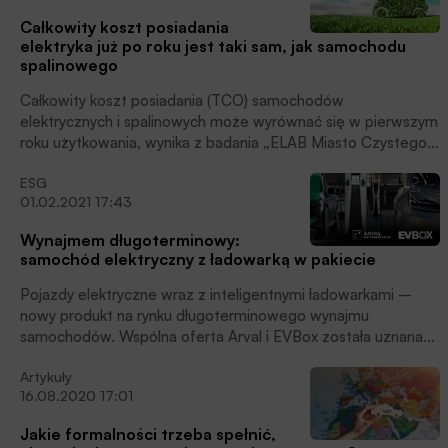
Całkowity koszt posiadania
elektryka już po roku jest taki sam, jak samochodu
spalinowego
Całkowity koszt posiadania (TCO) samochodów
elektrycznych i spalinowych może wyrównać się w pierwszym
roku użytkowania, wynika z badania „ELAB Miasto Czystego
Transportu” – największego projektu pilotażowego sektora
ESG
elektromobilności w Polsce i w regionie Europy Środkowo
01.02.2021 17:43
Wschodniej. Projekt koordynowany był przez Polskie
Stowarzyszenie Paliw Alternatywnych. Za wsparcie
Wynajmem długoterminowy:
merytoryczne badania odpowiadał Arval Service Lease
samochód elektryczny z ładowarką w pakiecie
Polska, działający na rynku wynajmu długoterminowego
pojazdów z pełną obsługą.
Pojazdy elektryczne wraz z inteligentnymi ładowarkami –
nowy produkt na rynku długoterminowego wynajmu
samochodów. Wspólna oferta Arval i EVBox została uznana
za najlepszy produkt w kategorii „Elektromobilność:
Artykuły
finansowanie niskoemisyjnego transportu” w konkursie Fleet
16.08.2020 17:01
Derby, organizowanym przez branżowy magazyn „Fleet”.
Jakie formalności trzeba spełnić,