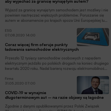
aby wyjechać za granicę wynajętym autem?
Wyjazd za granicę wynajętym samochodem jest możliwy i nie
powinien nastręczać większych problemów. Poruszanie się
autem w abonamencie po krajach spoza Unii Europejskiej lub
Strefy Schengen wymaga jednak spełniania dotykowych
ESG
formalności ‒ wynika z informacji zebranych przez Carsmile.
07.08.2020 14:00
Coraz więcej firm oferuje punkty
ładowania samochodów elektrycznych
Przeszło 12 tysięcy samochodów osobowych z napędem
elektrycznym jeździło po polskich drogach na koniec drugiego
kwartału 2020 roku. Nadal barierą rozwoju elektromobilności
jest mała liczba stacji ładowania. Ale to się szybko zmienia.
Firma
31.05.2020 07:00
COVID-19 w wynajmie
długoterminowym aut – na razie objawy są łagodne
Zgodnie z danymi opublikowanymi przez Polski Związek