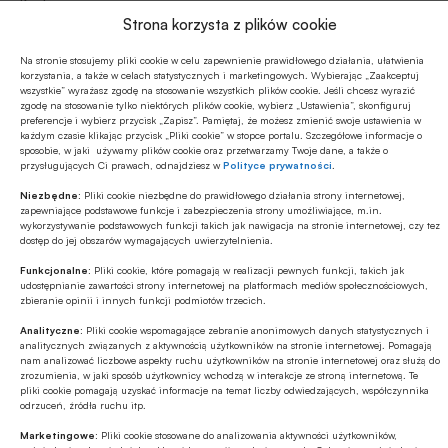
Kadry
30.06.2014 08:17
Strona korzysta z plików cookie
Nowy prezes Polskiego Związku Wynajmu i Leasingu
Na stronie stosujemy pliki cookie w celu zapewnienie prawidłowego działania, ułatwienia
korzystania, a także w celach statystycznych i marketingowych. Wybierając „Zaakceptuj
Pojazdów
wszystkie” wyrażasz zgodę na stosowanie wszystkich plików cookie. Jeśli chcesz wyrazić
zgodę na stosowanie tylko niektórych plików cookie, wybierz „Ustawienia”, skonfiguruj
preferencje i wybierz przycisk „Zapisz”. Pamiętaj, że możesz zmienić swoje ustawienia w
każdym czasie klikając przycisk „Pliki cookie” w stopce portalu. Szczegółowe informacje o
sposobie, w jaki używamy plików cookie oraz przetwarzamy Twoje dane, a także o
przysługujących Ci prawach, odnajdziesz w
Polityce prywatności
.
Niezbędne:
Pliki cookie niezbędne do prawidłowego działania strony internetowej,
zapewniające podstawowe funkcje i zabezpieczenia strony umożliwiające, m.in.
wykorzystywanie podstawowych funkcji takich jak nawigacja na stronie internetowej, czy tez
dostęp do jej obszarów wymagających uwierzytelnienia.
Funkcjonalne:
Pliki cookie, które pomagają w realizacji pewnych funkcji, takich jak
udostępnianie zawartości strony internetowej na platformach mediów społecznościowych,
zbieranie opinii i innych funkcji podmiotów trzecich.
Analityczne:
Pliki cookie wspomagające zebranie anonimowych danych statystycznych i
analitycznych związanych z aktywnością użytkowników na stronie internetowej. Pomagają
Nowym prezesem Polskiego Związku Wynajmu i Leasingu
nam analizować liczbowe aspekty ruchu użytkowników na stronie internetowej oraz służą do
Pojazdów został Marek Małachowski, który na co dzień jest
zrozumienia, w jaki sposób użytkownicy wchodzą w interakcje ze stroną internetową. Te
pliki cookie pomagają uzyskać informacje na temat liczby odwiedzających, współczynnika
Dyrektorem Zarządzającym ALD Automotive Polska. Do tej
odrzuceń, źródła ruchu itp.
pory był Członkiem Zarządu PZWLP. Podczas spotkania
Marketingowe:
Pliki cookie stosowane do analizowania aktywności użytkowników,
powołana także została Rada Programowa – nowy organ,
STRONA 1 Z 1