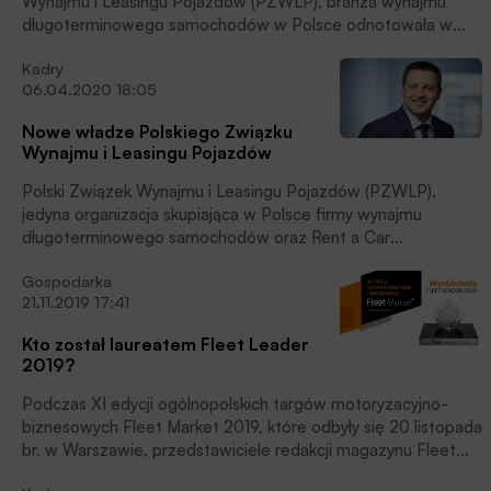
Wynajmu i Leasingu Pojazdów (PZWLP), branża wynajmu
długoterminowego samochodów w Polsce odnotowała w
pierwszym kwartale 2020 roku wzrost na poziomie 7,7% r/r.
Kadry
Biorąc pod uwagę pandemię COVID-19 i wynikające z niej
06.04.2020 18:05
negatywne skutki gospodarcze, rezultat ten jest stosunkowo
dobry i wyróżnia wynajem długoterminowy na tle nie tylko
Nowe władze Polskiego Związku
rynku motoryzacyjnego w kraju, ale również na tle całej
Wynajmu i Leasingu Pojazdów
gospodarki.
Polski Związek Wynajmu i Leasingu Pojazdów (PZWLP),
jedyna organizacja skupiająca w Polsce firmy wynajmu
długoterminowego samochodów oraz Rent a Car
(wypożyczalnie aut), wybrał nowe władze. Stanowisko
Gospodarka
Prezesa Zarządu organizacji objął Robert Antczak, na co
21.11.2019 17:41
dzień szef największej w kraju firmy wynajmu
długoterminowego aut – Arval Polska.
Kto został laureatem Fleet Leader
2019?
Podczas XI edycji ogólnopolskich targów motoryzacyjno-
biznesowych Fleet Market 2019, które odbyły się 20 listopada
br. w Warszawie, przedstawiciele redakcji magazynu Fleet
wręczyli 7 statuetek Fleet Leader 2019.