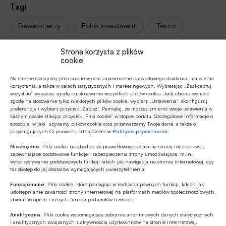
Tagi
Deweloperzy
Echo Investment
Tesco
Strona korzysta z plików
cookie
Autor
Na stronie stosujemy pliki cookie w celu zapewnienie prawidłowego działania, ułatwienia
awi
korzystania, a także w celach statystycznych i marketingowych. Wybierając „Zaakceptuj
wszystkie” wyrażasz zgodę na stosowanie wszystkich plików cookie. Jeśli chcesz wyrazić
zgodę na stosowanie tylko niektórych plików cookie, wybierz „Ustawienia”, skonfiguruj
preferencje i wybierz przycisk „Zapisz”. Pamiętaj, że możesz zmienić swoje ustawienia w
każdym czasie klikając przycisk „Pliki cookie” w stopce portalu. Szczegółowe informacje o
Źródło
sposobie, w jaki używamy plików cookie oraz przetwarzamy Twoje dane, a także o
przysługujących Ci prawach, odnajdziesz w
Polityce prywatności
.
aleBank.pl
Niezbędne:
Pliki cookie niezbędne do prawidłowego działania strony internetowej,
zapewniające podstawowe funkcje i zabezpieczenia strony umożliwiające, m.in.
wykorzystywanie podstawowych funkcji takich jak nawigacja na stronie internetowej, czy
tez dostęp do jej obszarów wymagających uwierzytelnienia.
Funkcjonalne:
Pliki cookie, które pomagają w realizacji pewnych funkcji, takich jak
Polecamy
udostępnianie zawartości strony internetowej na platformach mediów społecznościowych,
zbieranie opinii i innych funkcji podmiotów trzecich.
MULTIMEDIA
Analityczne:
Pliki cookie wspomagające zebranie anonimowych danych statystycznych
i analitycznych związanych z aktywnością użytkowników na stronie internetowej.
Banki mogą bezpośrednio finansować