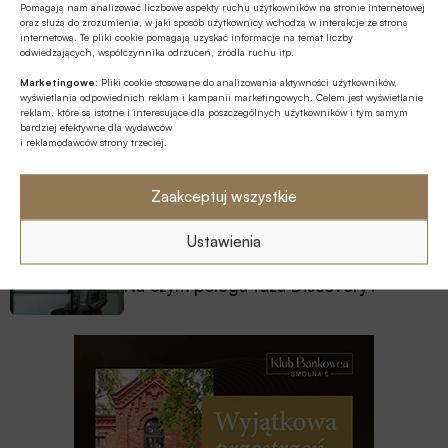
Pomagają nam analizować liczbowe aspekty ruchu użytkowników na stronie internetowej
przemysł zbrojeniowy
oraz służą do zrozumienia, w jaki sposób użytkownicy wchodzą w interakcje ze stroną
internetową. Te pliki cookie pomagają uzyskać informacje na temat liczby
odwiedzających, współczynnika odrzuceń, źródła ruchu itp.
ESG
Marketingowe:
Pliki cookie stosowane do analizowania aktywności użytkowników,
Zielone remonty odrębnym, masowym
wyświetlania odpowiednich reklam i kampanii marketingowych. Celem jest wyświetlanie
segmentem rynku finansowania
reklam, które są istotne i interesujące dla poszczególnych użytkowników i tym samym
bardziej efektywne dla wydawców
bankowego?
i reklamodawców strony trzeciej.
Z RYNKU FINANSOWEGO
PKO BP o nowych zasadach
Zaakceptuj wszystkie
ustawowych w sprawach frankowych
Ustawienia
MULTIMEDIA
Na czym polega faza Discovery?