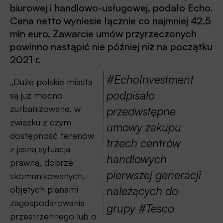
biurowej i handlowo-usługowej, podało Echo.
Cena netto wyniesie łącznie co najmniej 42,5
mln euro. Zawarcie umów przyrzeczonych
powinno nastąpić nie później niż na początku
2021 r.
#EchoInvestment
„Duże polskie miasta
podpisało
są już mocno
zurbanizowane, w
przedwstępne
związku z czym
umowy zakupu
dostępność terenów
trzech centrów
z jasną sytuacją
handlowych
prawną, dobrze
pierwszej generacji
skomunikowanych,
należących do
objętych planami
zagospodarowania
grupy #Tesco
przestrzennego lub o