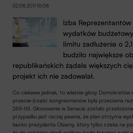
02.08.2011 10:08
Izba Reprezentantów z
wydatków budżetowyc
limitu zadłużenia o 2
budziło największe 
republikańskich żądała większych c
projekt ich nie zadowalał.
Co ciekawe jednak, to właśnie głosy Demokratów r
przeciw (część kongresmenów była przeciwna rezy
269-161. Głosowanie w Senacie zostało przełożone
przypadku jest raczej pewne, że plan otrzyma wysta
biurko prezydenta Obamy, który tylko czeka na pod
że do ostatniej chwili politycy będą trzymać rynki 