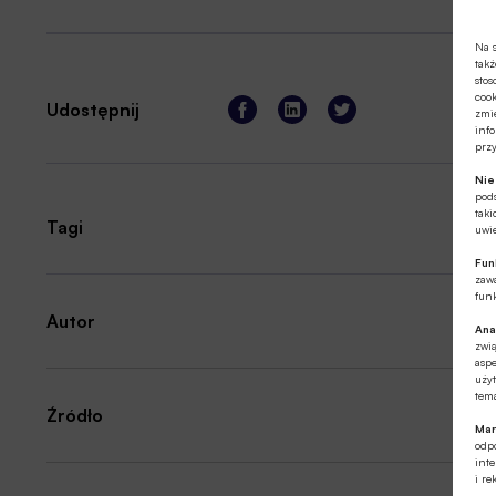
Na s
takż
stos
cook
Udostępnij
zmie
info
prz
Ni
pod
taki
Tagi
uwie
Fun
zawa
funk
Autor
Ana
zwi
aspe
użyt
tema
Źródło
Mar
odpo
int
i re