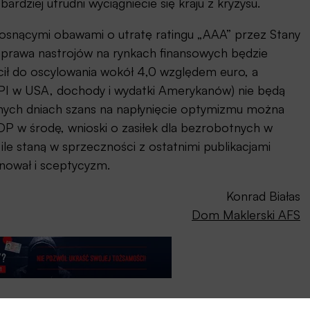
dziej utrudni wyciągniecie się kraju z kryzysu.
rosnącymi obawami o utratę ratingu „AAA” przez Stany
prawa nastrojów na rynkach finansowych będzie
ił do oscylowania wokół 4,0 względem euro, a
a PPI w USA, dochody i wydatki Amerykanów) nie będą
jnych dniach szans na napłynięcie optymizmu można
P w środę, wnioski o zasiłek dla bezrobotnych w
 ile staną w sprzeczności z ostatnimi publikacjami
inował i sceptycyzm.
Konrad Białas
Dom Maklerski AFS