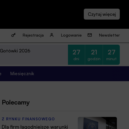
Rejestracja
Logowanie
Newsletter
 Gotówki 2026
27
21
27
dni
godzin
minut
e
Miesięcznik
Polecamy
Z RYNKU FINANSOWEGO
Dla firm łagodniejsze warunki