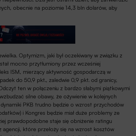
ych, obecnie na poziomie 14,3 bln dolarów, aby
wielka. Optymizm, jaki był oczekiwany w związku z
ostał mocno przytłumiony przez wcześniej
ndeks ISM, mierzący aktywność gospodarczą w
adek do 50,9 pkt., zaledwie 0,9 pkt. od granicy,
 Odczyt ten w połączeniu z bardzo słabymi piątkowymi
zbudzać silne obawy, że ożywienie w kolejnych
ia dynamiki PKB trudno będzie o wzrost przychodów
atków) i Kongres będzie miał duże problemy ze
ej prawdopodobne staje się obniżenie ratingu
agencji, które przełoży się na wzrost kosztów