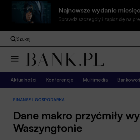
Najnowsze wydanie miesięc
Sprawdź szczegóły i zapisz się na 
Szukaj
Aktualności
Konferencje
Multimedia
Bankowość
FINANSE I GOSPODARKA
Dane makro przyćmiły wy
Waszyngtonie