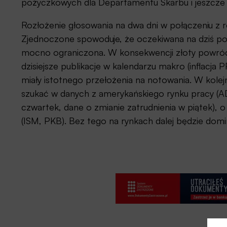
pożyczkowych dla Departamentu Skarbu i jeszcze bar
Rozłożenie głosowania na dwa dni w połączeniu z 
Zjednoczone spowoduje, że oczekiwana na dziś po
mocno ograniczona. W konsekwencji złoty powróc
dzisiejsze publikacje w kalendarzu makro (inflacj
miały istotnego przełożenia na notowania. W kole
szukać w danych z amerykańskiego rynku pracy (AD
czwartek, dane o zmianie zatrudnienia w piątek), o
(ISM, PKB). Bez tego na rynkach dalej będzie dom