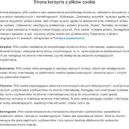
Strona korzysta z plików cookie
tronie stosujemy pliki cookie w celu zapewnienie prawidłowego działania, ułatwienia korzystania, 
e w celach statystycznych i marketingowych. Wybierając „Zaakceptuj wszystkie” wyrażasz zgodę n
owanie wszystkich plików cookie. Jeśli chcesz wyrazić zgodę na stosowanie tylko niektórych plików
ie, wybierz „Ustawienia”, skonfiguruj preferencje i wybierz przycisk „Zapisz”. Pamiętaj, że możesz
nić swoje ustawienia w każdym czasie klikając przycisk „Pliki cookie” w stopce portalu. Szczegółow
rmacje o sposobie, w jaki używamy plików cookie oraz przetwarzamy Twoje dane, a także o
ysługujących Ci prawach, odnajdziesz w
Polityce prywatności
.
ezbędne:
Pliki cookie niezbędne do prawidłowego działania strony internetowej, zapewniające
stawowe funkcje i zabezpieczenia strony umożliwiające, m.in. wykorzystywanie podstawowych funk
ch jak nawigacja na stronie internetowej, czy tez dostęp do jej obszarów wymagających
rzytelnienia.
kcjonalne:
Pliki cookie, które pomagają w realizacji pewnych funkcji, takich jak udostępnianie
rtości strony internetowej na platformach mediów społecznościowych, zbieranie opinii i innych
cji podmiotów trzecich.
lityczne:
Pliki cookie wspomagające zebranie anonimowych danych statystycznych i analityczn
ązanych z aktywnością użytkowników na stronie internetowej. Pomagają nam analizować liczbowe
kty ruchu użytkowników na stronie internetowej oraz służą do zrozumienia, w jaki sposób
kownicy wchodzą w interakcje ze stroną internetową. Te pliki cookie pomagają uzyskać informacje
t liczby odwiedzających, współczynnika odrzuceń, źródła ruchu itp.
ketingowe:
Pliki cookie stosowane do analizowania aktywności użytkowników, wyświetlania
wiednich reklam i kampanii marketingowych. Celem jest wyświetlanie reklam, które są istotne i
eresujące dla poszczególnych użytkowników i tym samym bardziej efektywne dla wydawców
klamodawców strony trzeciej.