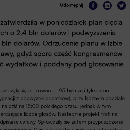
Udostępnij
atwierdziła w poniedziałek plan cięcia
h o 2,4 bln dolarów i podwyższenia
,1 bln dolarów. Odrzucenie planu w Izbie
obawy, gdyż spora część kongresmenów
ięć wydatków i poddany pod głosowanie
ozłożyły się po równo – 95 była za i tyle samo
gnacji z podwyżek podatków), przy łącznym podziale
 na dziś na 18:00 polskiego czasu, jednak w tym
rczająca liczbę głosów. Następnie projekt trafi na
pisanie ustawy. Sprawdziły się zatem przypuszczenia,
w niepewności. Dziś jest ostatni dzień, aby zatwierdzić