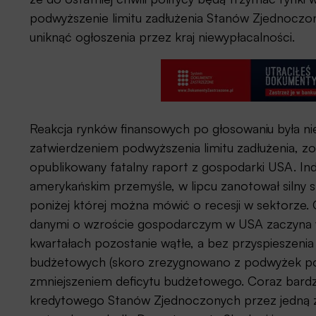
podwyższenie limitu zadłużenia Stanów Zjednoczon
uniknąć ogłoszenia przez kraj niewypłacalności.
Reakcja rynków finansowych po głosowaniu była nie
zatwierdzeniem podwyższenia limitu zadłużenia, z
opublikowany fatalny raport z gospodarki USA. I
amerykańskim przemyśle, w lipcu zanotował silny sp
poniżej której można mówić o recesji w sektorze.
danymi o wzroście gospodarczym w USA zaczyna w
kwartałach pozostanie wątłe, a bez przyspieszen
budżetowych (skoro zrezygnowano z podwyżek pod
zmniejszeniem deficytu budżetowego. Coraz bardzi
kredytowego Stanów Zjednoczonych przez jedną z 