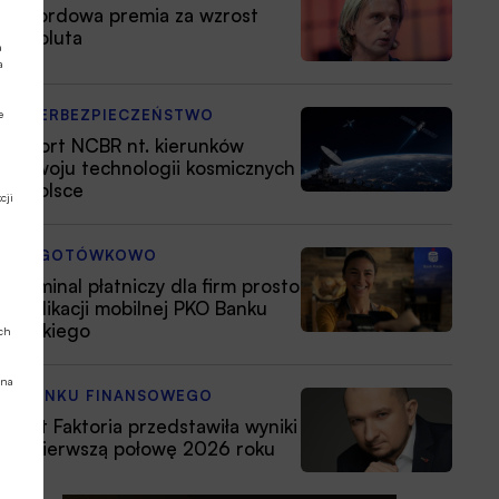
Rekordowa premia za wzrost
Revoluta
a
a
CYBERBEZPIECZEŃSTWO
e
Raport NCBR nt. kierunków
rozwoju technologii kosmicznych
w Polsce
cji
BEZGOTÓWKOWO
Terminal płatniczy dla firm prosto
z aplikacji mobilnej PKO Banku
Polskiego
ych
 na
Z RYNKU FINANSOWEGO
Nest Faktoria przedstawiła wyniki
za pierwszą połowę 2026 roku