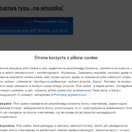
zustwa typu „na wnuczka”
Strona korzysta z plików cookie
tronie stosujemy pliki cookie w celu zapewnienie prawidłowego działania, ułatwienia korzystania, 
e w celach statystycznych i marketingowych. Wybierając „Zaakceptuj wszystkie” wyrażasz zgodę n
owanie wszystkich plików cookie. Jeśli chcesz wyrazić zgodę na stosowanie tylko niektórych plików
ie, wybierz „Ustawienia”, skonfiguruj preferencje i wybierz przycisk „Zapisz”. Pamiętaj, że możesz
nić swoje ustawienia w każdym czasie klikając przycisk „Pliki cookie” w stopce portalu. Szczegółow
rmacje o sposobie, w jaki używamy plików cookie oraz przetwarzamy Twoje dane, a także o
ysługujących Ci prawach, odnajdziesz w
Polityce prywatności
.
ezbędne:
Pliki cookie niezbędne do prawidłowego działania strony internetowej, zapewniające
stawowe funkcje i zabezpieczenia strony umożliwiające, m.in. wykorzystywanie podstawowych funk
ch jak nawigacja na stronie internetowej, czy tez dostęp do jej obszarów wymagających
rzytelnienia.
kcjonalne:
Pliki cookie, które pomagają w realizacji pewnych funkcji, takich jak udostępnianie
rtości strony internetowej na platformach mediów społecznościowych, zbieranie opinii i innych