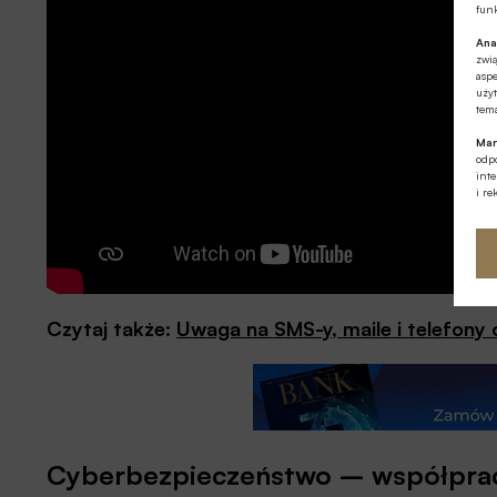
funk
Ana
zwi
aspe
użyt
tema
Mar
odpo
int
i re
Czytaj także:
Uwaga na SMS-y, maile i telefony
Cyberbezpieczeństwo – współpraca 