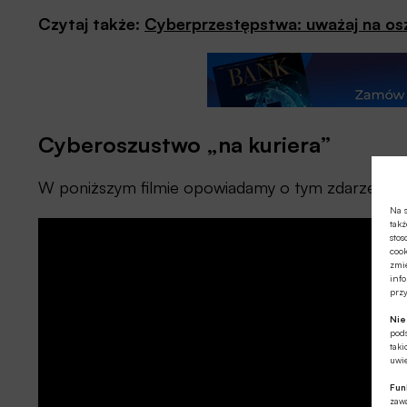
Czytaj także:
Cyberprzestępstwa: uważaj na os
Cyberoszustwo „na kuriera”
W poniższym filmie opowiadamy o tym zdarzeniu:
Na s
takż
stos
cook
zmie
info
prz
Ni
pod
taki
uwie
Fun
zawa