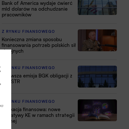
Bank of America wydaje ćwierć
mld dolarów na odchudzanie
pracowników
Z RYNKU FINANSOWEGO
Konieczna zmiana sposobu
finansowania potrzeb polskich sił
zbrojnych
a
Z RYNKU FINANSOWEGO
a
Pierwsza emisja BGK obligacji z
POLSTR
e
Z RYNKU FINANSOWEGO
cji
Edukacja finansowa: nowe
inicjatywy KE w ramach strategii
unijnej