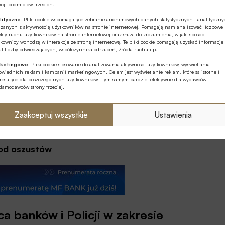
cji podmiotów trzecich.
lityczne:
Pliki cookie wspomagające zebranie anonimowych danych statystycznych i analityczn
ązanych z aktywnością użytkowników na stronie internetowej. Pomagają nam analizować liczbowe
kty ruchu użytkowników na stronie internetowej oraz służą do zrozumienia, w jaki sposób
kownicy wchodzą w interakcje ze stroną internetową. Te pliki cookie pomagają uzyskać informacje
t liczby odwiedzających, współczynnika odrzuceń, źródła ruchu itp.
ketingowe:
Pliki cookie stosowane do analizowania aktywności użytkowników, wyświetlania
wiednich reklam i kampanii marketingowych. Celem jest wyświetlanie reklam, które są istotne i
eresujące dla poszczególnych użytkowników i tym samym bardziej efektywne dla wydawców
klamodawców strony trzeciej.
Zaakceptuj wszystkie
Ustawienia
 od oszustów
banków i Policji w zakresie