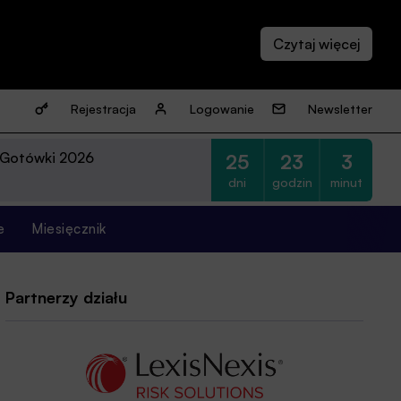
Rejestracja
Logowanie
Newsletter
 Gotówki 2026
25
23
3
dni
godzin
minut
e
Miesięcznik
Partnerzy działu