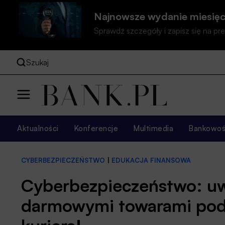
Najnowsze wydanie miesięc
Sprawdź szczegóły i zapisz się na 
Szukaj
Aktualności
Konferencje
Multimedia
Bankowość
CYBERBEZPIECZEŃSTWO
|
EDUKACJA FINANSOWA
Cyberbezpieczeństwo: uw
darmowymi towarami pod