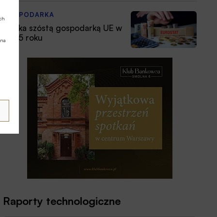
GOSPODARKA
ych
Polska szóstą gospodarką UE w
2025 roku
 na
Raporty technologiczne