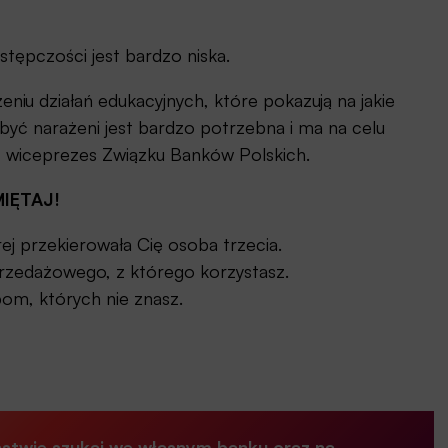
tępczości jest bardzo niska.
iu działań edukacyjnych, które pokazują na jakie
ć narażeni jest bardzo potrzebna i ma na celu
,
wiceprezes Związku Banków Polskich.
IĘTAJ!
ej przekierowała Cię osoba trzecia.
rzedażowego, z którego korzystasz.
om, których nie znasz.
ństwie szukaj we własnym banku oraz na