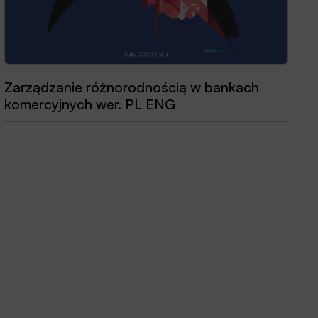
Zarządzanie różnorodnością w bankach
Przewodnik dobrych praktyk 2025
komercyjnych wer. PL ENG