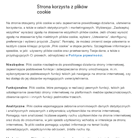
Strona korzysta z plików
cookie
Na stronie stosujemy pliki cookie w celu zapewnienie prawidłowego działania, ułatwienia
Tagi
korzystania, a także w celach statystycznych i marketingowych. Wybierając „Zaakceptuj
wszystkie” wyrażasz zgodę na stosowanie wszystkich plików cookie. Jeśli chcesz wyrazić
zgodę na stosowanie tylko niektórych plików cookie, wybierz „Ustawienia”, skonfiguruj
B2B
Bank Millennium
cyberbezpieczeństwo
preferencje i wybierz przycisk „Zapisz”. Pamiętaj, że możesz zmienić swoje ustawienia w
każdym czasie klikając przycisk „Pliki cookie” w stopce portalu. Szczegółowe informacje o
sposobie, w jaki używamy plików cookie oraz przetwarzamy Twoje dane, a także o
Elżbieta Włodarczyk
Klienci biznesowi
przysługujących Ci prawach, odnajdziesz w
Polityce prywatności
.
Niezbędne:
Pliki cookie niezbędne do prawidłowego działania strony internetowej,
klient detaliczny
Krajowa Izba Rozliczeniowa / KIR
zapewniające podstawowe funkcje i zabezpieczenia strony umożliwiające, m.in.
wykorzystywanie podstawowych funkcji takich jak nawigacja na stronie internetowej, czy
MillenniumID
mSzafir
Paweł Idzikowski
tez dostęp do jej obszarów wymagających uwierzytelnienia.
Funkcjonalne:
Pliki cookie, które pomagają w realizacji pewnych funkcji, takich jak
Podpis elektroniczny / e-Podpis
udostępnianie zawartości strony internetowej na platformach mediów społecznościowych,
zbieranie opinii i innych funkcji podmiotów trzecich.
Transformacja cyfrowa
Analityczne:
Pliki cookie wspomagające zebranie anonimowych danych statystycznych
i analitycznych związanych z aktywnością użytkowników na stronie internetowej.
Pomagają nam analizować liczbowe aspekty ruchu użytkowników na stronie internetowej
oraz służą do zrozumienia, w jaki sposób użytkownicy wchodzą w interakcje ze stroną
internetową. Te pliki cookie pomagają uzyskać informacje na temat liczby
odwiedzających, współczynnika odrzuceń, źródła ruchu itp.
Autor
mb