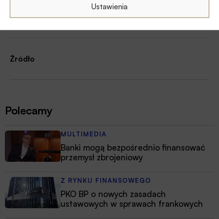
Ustawienia
Autor
Źródło
Polecamy
MULTIMEDIA
Banki mogą bezpośrednio finansować
przemysł zbrojeniowy
Z RYNKU FINANSOWEGO
PKO BP o nowych zasadach
ustawowych w sprawach frankowych