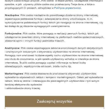
każdym czasie klikając przycisk „Pliki cookie” w stopce portalu. Szczegółowe informacje o
sposobie, w jaki używamy plików cookie oraz przetwarzamy Twoje dane, a także o
przysługujących Ci prawach, odnajdziesz w
Polityce prywatności
.
Niezbędne:
Pliki cookie niezbędne do prawidłowego działania strony internetowej,
zapewniające podstawowe funkcje i zabezpieczenia strony umożliwiające, m.in.
regulamin
wykorzystywanie podstawowych funkcji takich jak nawigacja na stronie internetowej, czy
tez dostęp do jej obszarów wymagających uwierzytelnienia.
Funkcjonalne:
Pliki cookie, które pomagają w realizacji pewnych funkcji, takich jak
udostępnianie zawartości strony internetowej na platformach mediów społecznościowych,
zbieranie opinii i innych funkcji podmiotów trzecich.
Analityczne:
Pliki cookie wspomagające zebranie anonimowych danych statystycznych
i analitycznych związanych z aktywnością użytkowników na stronie internetowej.
Pomagają nam analizować liczbowe aspekty ruchu użytkowników na stronie internetowej
oraz służą do zrozumienia, w jaki sposób użytkownicy wchodzą w interakcje ze stroną
Udostępnij
internetową. Te pliki cookie pomagają uzyskać informacje na temat liczby
odwiedzających, współczynnika odrzuceń, źródła ruchu itp.
Marketingowe:
Pliki cookie stosowane do analizowania aktywności użytkowników,
wyświetlania odpowiednich reklam i kampanii marketingowych. Celem jest wyświetlanie
reklam, które są istotne i interesujące dla poszczególnych użytkowników i tym samym
bardziej efektywne dla wydawców
i reklamodawców strony trzeciej.
Tagi
Zaakceptuj wszystkie