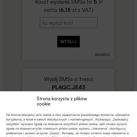
Koszt wysłania SMSa to
5
zł
netto (
6.15
zł z VAT)
regulamin
Wyślij SMSa o treści
PLAQC.JE43
na numer
Strona korzysta z plików
91900
cookie
Koszt wysłania SMSa to
19
zł
Na stronie stosujemy pliki cookie w celu zapewnienie prawidłowego działania, ułatwienia
netto (
23.37
zł z VAT)
korzystania, a także w celach statystycznych i marketingowych. Wybierając „Zaakceptuj
wszystkie” wyrażasz zgodę na stosowanie wszystkich plików cookie. Jeśli chcesz wyrazić
zgodę na stosowanie tylko niektórych plików cookie, wybierz „Ustawienia”, skonfiguruj
preferencje i wybierz przycisk „Zapisz”. Pamiętaj, że możesz zmienić swoje ustawienia w