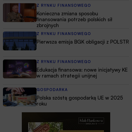
Z RYNKU FINANSOWEGO
Konieczna zmiana sposobu
finansowania potrzeb polskich sił
zbrojnych
Z RYNKU FINANSOWEGO
Pierwsza emisja BGK obligacji z POLSTR
Z RYNKU FINANSOWEGO
Edukacja finansowa: nowe inicjatywy KE
w ramach strategii unijnej
GOSPODARKA
Polska szóstą gospodarką UE w 2025
roku