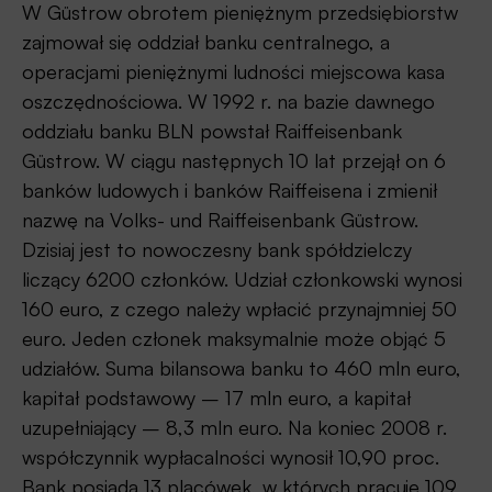
W Güstrow obrotem pieniężnym przedsiębiorstw
zajmował się oddział banku centralnego, a
operacjami pieniężnymi ludności miejscowa kasa
oszczędnościowa. W 1992 r. na bazie dawnego
oddziału banku BLN powstał Raiffeisenbank
Güstrow. W ciągu następnych 10 lat przejął on 6
banków ludowych i banków Raiffeisena i zmienił
nazwę na Volks- und Raiffeisenbank Güstrow.
Dzisiaj jest to nowoczesny bank spółdzielczy
liczący 6200 członków. Udział członkowski wynosi
160 euro, z czego należy wpłacić przynajmniej 50
euro. Jeden członek maksymalnie może objąć 5
udziałów. Suma bilansowa banku to 460 mln euro,
kapitał podstawowy – 17 mln euro, a kapitał
uzupełniający – 8,3 mln euro. Na koniec 2008 r.
współczynnik wypłacalności wynosił 10,90 proc.
Bank posiada 13 placówek, w których pracuje 109