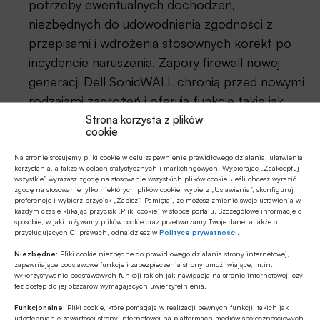
potrzeby ewentualnych dochodzeń,
niezbędnych do udowodnienia zgodności z
przepisami i wdrożenia stosownych korekt po
incydencie naruszenia. Zapory firewall nowej
generacji Dell SonicWALL chronią przed nowymi
rodzajami zagrożeń i oferują funkcje takie jak
głęboka inspekcja pakietów, szyfrowanie i
Strona korzysta z plików
cookie
inspekcja sesji SSL w czasie rzeczywistym,
adaptacyjne wydzielone środowisko
Na stronie stosujemy pliki cookie w celu zapewnienie prawidłowego działania, ułatwienia
korzystania, a także w celach statystycznych i marketingowych. Wybierając „Zaakceptuj
uruchamiania aplikacji (sandbox) oraz pełna
wszystkie” wyrażasz zgodę na stosowanie wszystkich plików cookie. Jeśli chcesz wyrazić
zgodę na stosowanie tylko niektórych plików cookie, wybierz „Ustawienia”, skonfiguruj
kontrola i wizualizacja aplikacji.
preferencje i wybierz przycisk „Zapisz”. Pamiętaj, że możesz zmienić swoje ustawienia w
każdym czasie klikając przycisk „Pliki cookie” w stopce portalu. Szczegółowe informacje o
Zapewnienie bezpiecznego dostępu
sposobie, w jaki używamy plików cookie oraz przetwarzamy Twoje dane, a także o
przysługujących Ci prawach, odnajdziesz w
Polityce prywatności
.
mobilnego.
Warto wspierać bezpieczny
przepływ chronionych danych, jednocześnie
Niezbędne:
Pliki cookie niezbędne do prawidłowego działania strony internetowej,
zapewniające podstawowe funkcje i zabezpieczenia strony umożliwiające, m.in.
umożliwiając pracownikom dostęp do aplikacji i
wykorzystywanie podstawowych funkcji takich jak nawigacja na stronie internetowej, czy
tez dostęp do jej obszarów wymagających uwierzytelnienia.
danych biznesowych wtedy, gdy ich potrzebują,
Funkcjonalne:
Pliki cookie, które pomagają w realizacji pewnych funkcji, takich jak
w preferowany przez nich sposób i za pomocą
udostępnianie zawartości strony internetowej na platformach mediów społecznościowych,