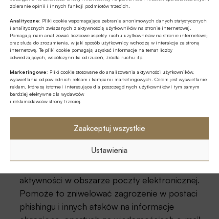
zbieranie opinii i innych funkcji podmiotów trzecich.
wybranych przez nich urządzeń.
Bezpieczeństwo danych można zwiększyć
Analityczne:
Pliki cookie wspomagające zebranie anonimowych danych statystycznych
i analitycznych związanych z aktywnością użytkowników na stronie internetowej.
poprzez połączenie komponentów związanych
Pomagają nam analizować liczbowe aspekty ruchu użytkowników na stronie internetowej
oraz służą do zrozumienia, w jaki sposób użytkownicy wchodzą w interakcje ze stroną
z tożsamością użytkowników, zmiennych
internetową. Te pliki cookie pomagają uzyskać informacje na temat liczby
odwiedzających, współczynnika odrzuceń, źródła ruchu itp.
reprezentujących urządzenia i czynników
Marketingowe:
Pliki cookie stosowane do analizowania aktywności użytkowników,
czasowych (czas, lokalizacja itp.), aby stworzyć
wyświetlania odpowiednich reklam i kampanii marketingowych. Celem jest wyświetlanie
elastyczne, oparte na ryzyku rozwiązanie, które
reklam, które są istotne i interesujące dla poszczególnych użytkowników i tym samym
bardziej efektywne dla wydawców
zawsze i nieprzerwanie zapewnia właściwy
i reklamodawców strony trzeciej.
dostęp, a zarazem poprawia ochronę danych i
zgodność z przepisami GDPR.
Zaakceptuj wszystkie
Zapewnienie bezpieczeństwa poczty
Ustawienia
elektronicznej.
Aby spełnić wymagania GDPR,
należy zadbać o pełną kontrolę i przejrzystość
aktywności w obszarze poczty elektronicznej.
Pomoże to zniwelować zagrożenie w postaci
phishingu i innych ataków na informacje