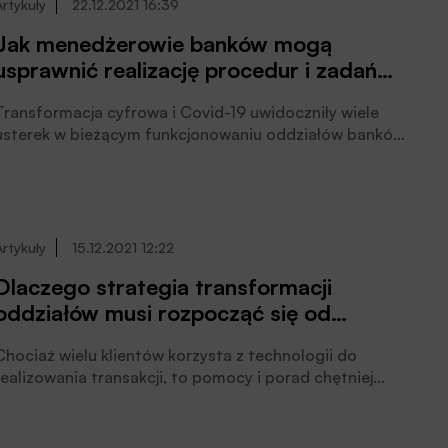
Artykuły
22.12.2021 16:39
Jak menedżerowie banków mogą
usprawnić realizację procedur i zadań
oraz komunikację?
Transformacja cyfrowa i Covid-19 uwidoczniły wiele
usterek w bieżącym funkcjonowaniu oddziałów banków.
Jest to okazja do wprowadzenia ulepszeń przed
kolejnym zdarzeniem, które wywróci świat do góry
nogami, pisze Brian Wallace, General Manager of
Banking, Reflexis Systems, Zebra Technologies.
Artykuły
15.12.2021 12:22
Dlaczego strategia transformacji
oddziałów musi rozpocząć się od
personelu
Chociaż wielu klientów korzysta z technologii do
realizowania transakcji, to pomocy i porad chętniej
zasięgają u ludzi. Państwa zespół musi być na to
gotowy, podkreśla Brian Wallace, General Manager of
Banking, Reflexis Systems, Zebra Technologies.