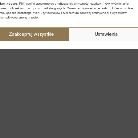
ketingowe:
Pliki cookie stosowane do analizowania aktywności użytkowników, wyświetlania
wiednich reklam i kampanii marketingowych. Celem jest wyświetlanie reklam, które są istotne i
eresujące dla poszczególnych użytkowników i tym samym bardziej efektywne dla wydawców
klamodawców strony trzeciej.
Zaakceptuj wszystkie
Ustawienia