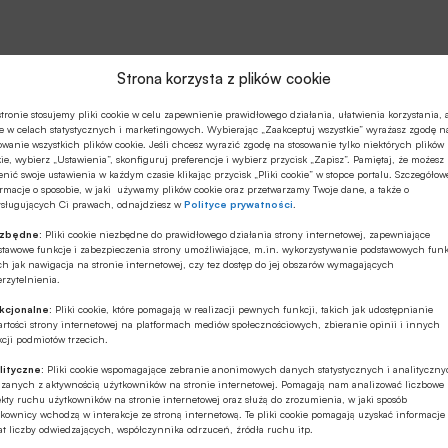
Strona korzysta z plików cookie
tronie stosujemy pliki cookie w celu zapewnienie prawidłowego działania, ułatwienia korzystania, 
e w celach statystycznych i marketingowych. Wybierając „Zaakceptuj wszystkie” wyrażasz zgodę n
owanie wszystkich plików cookie. Jeśli chcesz wyrazić zgodę na stosowanie tylko niektórych plików
ie, wybierz „Ustawienia”, skonfiguruj preferencje i wybierz przycisk „Zapisz”. Pamiętaj, że możesz
nić swoje ustawienia w każdym czasie klikając przycisk „Pliki cookie” w stopce portalu. Szczegółow
rmacje o sposobie, w jaki używamy plików cookie oraz przetwarzamy Twoje dane, a także o
ysługujących Ci prawach, odnajdziesz w
Polityce prywatności
.
ezbędne:
Pliki cookie niezbędne do prawidłowego działania strony internetowej, zapewniające
stawowe funkcje i zabezpieczenia strony umożliwiające, m.in. wykorzystywanie podstawowych funk
ch jak nawigacja na stronie internetowej, czy tez dostęp do jej obszarów wymagających
rzytelnienia.
kcjonalne:
Pliki cookie, które pomagają w realizacji pewnych funkcji, takich jak udostępnianie
rtości strony internetowej na platformach mediów społecznościowych, zbieranie opinii i innych
cji podmiotów trzecich.
lityczne:
Pliki cookie wspomagające zebranie anonimowych danych statystycznych i analityczn
ązanych z aktywnością użytkowników na stronie internetowej. Pomagają nam analizować liczbowe
kty ruchu użytkowników na stronie internetowej oraz służą do zrozumienia, w jaki sposób
kownicy wchodzą w interakcje ze stroną internetową. Te pliki cookie pomagają uzyskać informacje
t liczby odwiedzających, współczynnika odrzuceń, źródła ruchu itp.