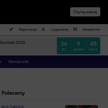
Rejestracja
Logowanie
Newsletter
 Gotówki 2026
26
9
45
dni
godzin
minut
e
Miesięcznik
Polecamy
MULTIMEDIA