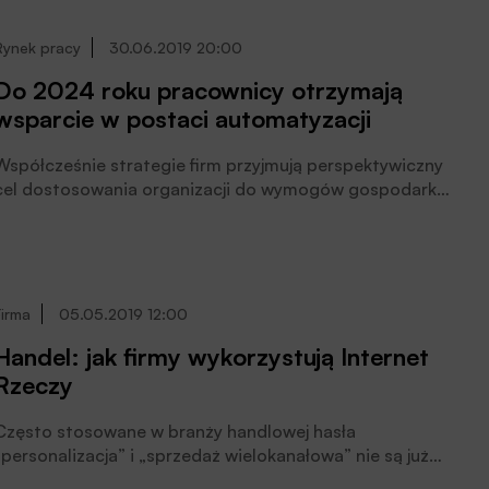
Rynek pracy
30.06.2019 20:00
Do 2024 roku pracownicy otrzymają
wsparcie w postaci automatyzacji
Współcześnie strategie firm przyjmują perspektywiczny
cel dostosowania organizacji do wymogów gospodarki
„na żądanie”. Zarówno rozwiązania w zakresie
automatyzacji, jak i zwiększania liczby pracowników
będą kluczowym elementem planów decydentów w
ciągu najbliższych pięciu lat.
Firma
05.05.2019 12:00
Handel: jak firmy wykorzystują Internet
Rzeczy
Często stosowane w branży handlowej hasła
„personalizacja” i „sprzedaż wielokanałowa” nie są już
tylko koncepcjami, nad którymi pracują detaliści. Coraz