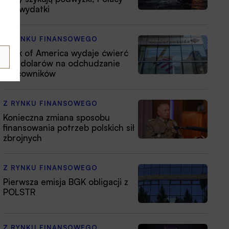
tną wydatki
Z RYNKU FINANSOWEGO
Bank of America wydaje ćwierć
mld dolarów na odchudzanie
pracowników
Z RYNKU FINANSOWEGO
Konieczna zmiana sposobu
finansowania potrzeb polskich sił
zbrojnych
Z RYNKU FINANSOWEGO
Pierwsza emisja BGK obligacji z
POLSTR
Z RYNKU FINANSOWEGO