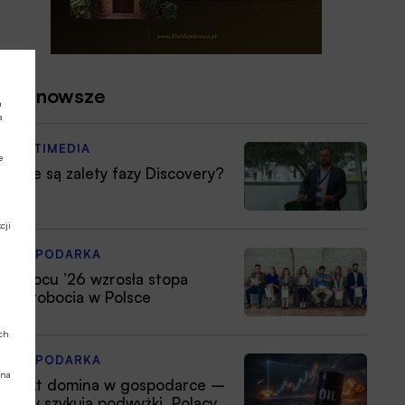
Najnowsze
a
a
MULTIMEDIA
e
Jakie są zalety fazy Discovery?
cji
GOSPODARKA
W lipcu ’26 wzrosła stopa
bezrobocia w Polsce
ych
GOSPODARKA
 na
Efekt domina w gospodarce –
firmy szykują podwyżki, Polacy