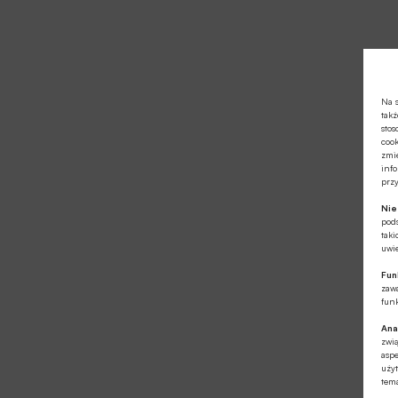
Na s
takż
stos
cook
zmie
info
prz
Ni
pod
taki
uwie
Fun
zawa
funk
Ana
zwi
aspe
użyt
tema