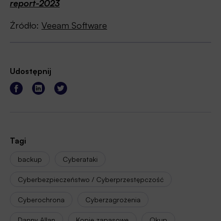
report-2023
Źródło:
Veeam Software
Udostępnij
Tagi
backup
Cyberataki
Cyberbezpieczeństwo / Cyberprzestępczość
Cyberochrona
Cyberzagrożenia
Danny Allan
Kopie zapasowe
Okup