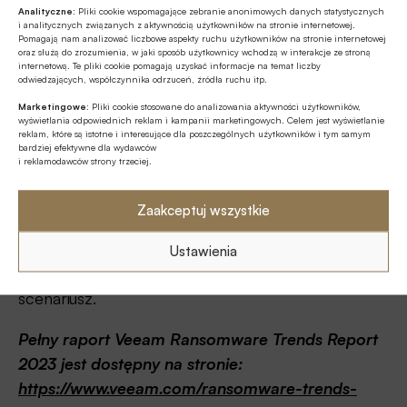
zapasowe i regularne weryfikowanie, czy zasoby
Analityczne:
Pliki cookie wspomagające zebranie anonimowych danych statystycznych
i analitycznych związanych z aktywnością użytkowników na stronie internetowej.
można odzyskać.
Pomagają nam analizować liczbowe aspekty ruchu użytkowników na stronie internetowej
oraz służą do zrozumienia, w jaki sposób użytkownicy wchodzą w interakcje ze stroną
internetową. Te pliki cookie pomagają uzyskać informacje na temat liczby
– Problem z dostosowaniem organizacyjnym
odwiedzających, współczynnika odrzuceń, źródła ruchu itp.
utrzymuje się: Podczas gdy wiele przedsiębiorstw
Marketingowe:
Pliki cookie stosowane do analizowania aktywności użytkowników,
wyświetlania odpowiednich reklam i kampanii marketingowych. Celem jest wyświetlanie
może uznać ransomware za katastrofę i w związku
reklam, które są istotne i interesujące dla poszczególnych użytkowników i tym samym
bardziej efektywne dla wydawców
z tym uwzględnić cyberataki w swoich planach
i reklamodawców strony trzeciej.
ciągłości działania lub odzyskiwania po awarii
(BC/DR), 60% firm twierdzi, że nadal potrzebuje
Zaakceptuj wszystkie
znacznych usprawnień lub całkowitej przebudowy
swoich zespołów ds. backupu i
Ustawienia
cyberbezpieczeństwa, aby być gotowym na ten
scenariusz.
Pełny raport Veeam Ransomware Trends Report
2023 jest dostępny na stronie:
https://www.veeam.com/ransomware-trends-