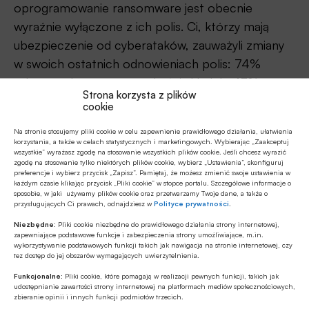
oprogramowanie ransomware jest obecnie
wyraźnie wyłączone z ich polis. Ci, którzy mają
ubezpieczenie od cyberataków, zauważyli zmiany
w swoich ostatnich odnowieniach polis: 74%
odnotowało wzrost wysokości składek, 43% –
Strona korzysta z plików
wzrost udziału własnego, a 10% zauważyło
cookie
ograniczenie świadczeń ubezpieczeniowych.
Na stronie stosujemy pliki cookie w celu zapewnienie prawidłowego działania, ułatwienia
korzystania, a także w celach statystycznych i marketingowych. Wybierając „Zaakceptuj
– Podręczniki reagowania na incydenty zależą od
wszystkie” wyrażasz zgodę na stosowanie wszystkich plików cookie. Jeśli chcesz wyrazić
zgodę na stosowanie tylko niektórych plików cookie, wybierz „Ustawienia”, skonfiguruj
kopii zapasowych: 87% firm dysponuje
preferencje i wybierz przycisk „Zapisz”. Pamiętaj, że możesz zmienić swoje ustawienia w
każdym czasie klikając przycisk „Pliki cookie” w stopce portalu. Szczegółowe informacje o
programem zarządzania ryzykiem, który kieruje ich
sposobie, w jaki używamy plików cookie oraz przetwarzamy Twoje dane, a także o
przysługujących Ci prawach, odnajdziesz w
Polityce prywatności
.
bezpieczeństwem, ale tylko 35% uważa, że ich
program działa dobrze, podczas gdy 52% stara się
Niezbędne:
Pliki cookie niezbędne do prawidłowego działania strony internetowej,
zapewniające podstawowe funkcje i zabezpieczenia strony umożliwiające, m.in.
go poprawić, a 13% nie ma go jeszcze
wykorzystywanie podstawowych funkcji takich jak nawigacja na stronie internetowej, czy
tez dostęp do jej obszarów wymagających uwierzytelnienia.
wypracowanego. Wyniki badań pokazują, że
Funkcjonalne:
Pliki cookie, które pomagają w realizacji pewnych funkcji, takich jak
najczęstszymi elementami „podręcznika”
udostępnianie zawartości strony internetowej na platformach mediów społecznościowych,
zbieranie opinii i innych funkcji podmiotów trzecich.
przygotowań do cyberataku są czyste kopie