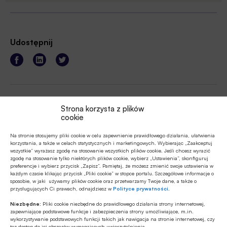
Udostępnij
Strona korzysta z plików
Tagi
cookie
Na stronie stosujemy pliki cookie w celu zapewnienie prawidłowego działania, ułatwienia
korzystania, a także w celach statystycznych i marketingowych. Wybierając „Zaakceptuj
wszystkie” wyrażasz zgodę na stosowanie wszystkich plików cookie. Jeśli chcesz wyrazić
Autor
zgodę na stosowanie tylko niektórych plików cookie, wybierz „Ustawienia”, skonfiguruj
preferencje i wybierz przycisk „Zapisz”. Pamiętaj, że możesz zmienić swoje ustawienia w
każdym czasie klikając przycisk „Pliki cookie” w stopce portalu. Szczegółowe informacje o
sposobie, w jaki używamy plików cookie oraz przetwarzamy Twoje dane, a także o
przysługujących Ci prawach, odnajdziesz w
Polityce prywatności
.
Źródło
Niezbędne:
Pliki cookie niezbędne do prawidłowego działania strony internetowej,
zapewniające podstawowe funkcje i zabezpieczenia strony umożliwiające, m.in.
wykorzystywanie podstawowych funkcji takich jak nawigacja na stronie internetowej, czy
tez dostęp do jej obszarów wymagających uwierzytelnienia.