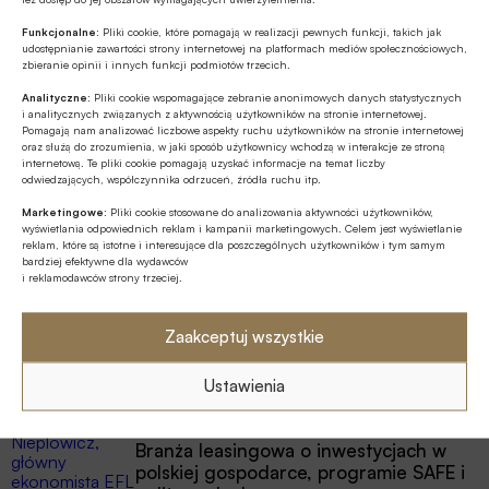
Funkcjonalne:
Pliki cookie, które pomagają w realizacji pewnych funkcji, takich jak
udostępnianie zawartości strony internetowej na platformach mediów społecznościowych,
Polecamy
zbieranie opinii i innych funkcji podmiotów trzecich.
Analityczne:
Pliki cookie wspomagające zebranie anonimowych danych statystycznych
MULTIMEDIA
i analitycznych związanych z aktywnością użytkowników na stronie internetowej.
Pomagają nam analizować liczbowe aspekty ruchu użytkowników na stronie internetowej
Banki mogą bezpośrednio finansować
oraz służą do zrozumienia, w jaki sposób użytkownicy wchodzą w interakcje ze stroną
przemysł zbrojeniowy
internetową. Te pliki cookie pomagają uzyskać informacje na temat liczby
odwiedzających, współczynnika odrzuceń, źródła ruchu itp.
Marketingowe:
Pliki cookie stosowane do analizowania aktywności użytkowników,
Z RYNKU FINANSOWEGO
wyświetlania odpowiednich reklam i kampanii marketingowych. Celem jest wyświetlanie
PKO BP o nowych zasadach
reklam, które są istotne i interesujące dla poszczególnych użytkowników i tym samym
bardziej efektywne dla wydawców
ustawowych w sprawach frankowych
i reklamodawców strony trzeciej.
MULTIMEDIA
Zaakceptuj wszystkie
Na czym polega faza Discovery?
Ustawienia
Z RYNKU FINANSOWEGO
Branża leasingowa o inwestycjach w
polskiej gospodarce, programie SAFE i