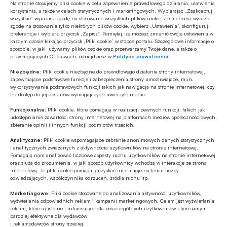
Na stronie stosujemy pliki cookie w celu zapewnienie prawidłowego działania, ułatwienia
korzystania, a także w celach statystycznych i marketingowych. Wybierając „Zaakceptuj
ESG
wszystkie” wyrażasz zgodę na stosowanie wszystkich plików cookie. Jeśli chcesz wyrazić
zgodę na stosowanie tylko niektórych plików cookie, wybierz „Ustawienia”, skonfiguruj
Fale upałów nie są wyłącznie
preferencje i wybierz przycisk „Zapisz”. Pamiętaj, że możesz zmienić swoje ustawienia w
problemem pogodowym – to istotne
każdym czasie klikając przycisk „Pliki cookie” w stopce portalu. Szczegółowe informacje o
ryzyko biznesowe
sposobie, w jaki używamy plików cookie oraz przetwarzamy Twoje dane, a także o
przysługujących Ci prawach, odnajdziesz w
Polityce prywatności
.
GOSPODARKA
Niezbędne:
Pliki cookie niezbędne do prawidłowego działania strony internetowej,
Minister finansów i gospodarki nie
zapewniające podstawowe funkcje i zabezpieczenia strony umożliwiające, m.in.
wyklucza kolejnych po OKI propozycji
wykorzystywanie podstawowych funkcji takich jak nawigacja na stronie internetowej, czy
tez dostęp do jej obszarów wymagających uwierzytelnienia.
dot. produktów inwestycyjnych
Funkcjonalne:
Pliki cookie, które pomagają w realizacji pewnych funkcji, takich jak
GOSPODARKA
udostępnianie zawartości strony internetowej na platformach mediów społecznościowych,
BIG InfoMonitor o przyczynach
zbieranie opinii i innych funkcji podmiotów trzecich.
rosnącego zadłużenia polskiego e-
Analityczne:
Pliki cookie wspomagające zebranie anonimowych danych statystycznych
commerce
i analitycznych związanych z aktywnością użytkowników na stronie internetowej.
Pomagają nam analizować liczbowe aspekty ruchu użytkowników na stronie internetowej
CYBERBEZPIECZEŃSTWO
oraz służą do zrozumienia, w jaki sposób użytkownicy wchodzą w interakcje ze stroną
internetową. Te pliki cookie pomagają uzyskać informacje na temat liczby
Apel Rady Przedsiębiorczości ws.
odwiedzających, współczynnika odrzuceń, źródła ruchu itp.
polskiego stanowiska w pracach Rady
UE nad pakietem Digital Omnibus
Marketingowe:
Pliki cookie stosowane do analizowania aktywności użytkowników,
wyświetlania odpowiednich reklam i kampanii marketingowych. Celem jest wyświetlanie
CYBERBEZPIECZEŃSTWO
reklam, które są istotne i interesujące dla poszczególnych użytkowników i tym samym
bardziej efektywne dla wydawców
W PKO Banku Polskim już działa
i reklamodawców strony trzeciej.