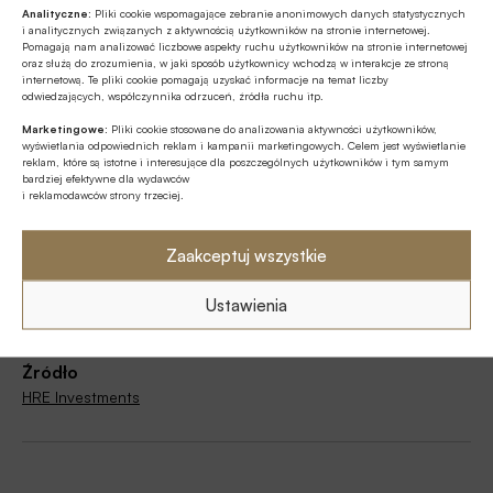
Analityczne:
Pliki cookie wspomagające zebranie anonimowych danych statystycznych
Tagi
i analitycznych związanych z aktywnością użytkowników na stronie internetowej.
Pomagają nam analizować liczbowe aspekty ruchu użytkowników na stronie internetowej
oraz służą do zrozumienia, w jaki sposób użytkownicy wchodzą w interakcje ze stroną
Bartosz Turek
Hotelarstwo
Hotele
internetową. Te pliki cookie pomagają uzyskać informacje na temat liczby
odwiedzających, współczynnika odrzuceń, źródła ruchu itp.
HRE Investments
Oskar Sękowski
Turystyka
Marketingowe:
Pliki cookie stosowane do analizowania aktywności użytkowników,
wyświetlania odpowiednich reklam i kampanii marketingowych. Celem jest wyświetlanie
Weekend majowy
reklam, które są istotne i interesujące dla poszczególnych użytkowników i tym samym
bardziej efektywne dla wydawców
i reklamodawców strony trzeciej.
Zaakceptuj wszystkie
Autor
Oskar Sękowski
|
Bartosz Turek
Ustawienia
Źródło
HRE Investments