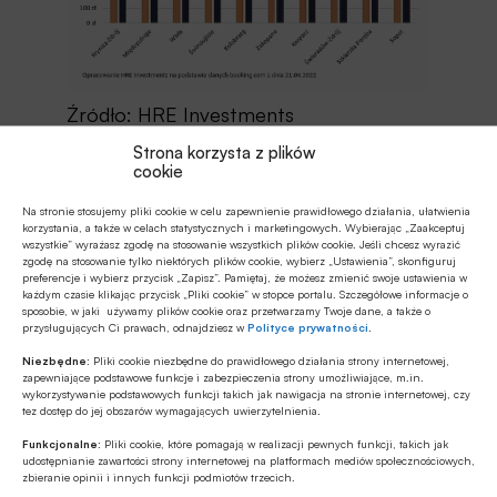
Źródło: HRE Investments
Strona korzysta z plików
Oskar Sękowski, Bartosz Turek,
cookie
HRE Investments.
Na stronie stosujemy pliki cookie w celu zapewnienie prawidłowego działania, ułatwienia
korzystania, a także w celach statystycznych i marketingowych. Wybierając „Zaakceptuj
wszystkie” wyrażasz zgodę na stosowanie wszystkich plików cookie. Jeśli chcesz wyrazić
Źródło:
aleBank.pl
zgodę na stosowanie tylko niektórych plików cookie, wybierz „Ustawienia”, skonfiguruj
preferencje i wybierz przycisk „Zapisz”. Pamiętaj, że możesz zmienić swoje ustawienia w
każdym czasie klikając przycisk „Pliki cookie” w stopce portalu. Szczegółowe informacje o
sposobie, w jaki używamy plików cookie oraz przetwarzamy Twoje dane, a także o
przysługujących Ci prawach, odnajdziesz w
Polityce prywatności
.
Niezbędne:
Pliki cookie niezbędne do prawidłowego działania strony internetowej,
Udostępnij
zapewniające podstawowe funkcje i zabezpieczenia strony umożliwiające, m.in.
wykorzystywanie podstawowych funkcji takich jak nawigacja na stronie internetowej, czy
tez dostęp do jej obszarów wymagających uwierzytelnienia.
Funkcjonalne:
Pliki cookie, które pomagają w realizacji pewnych funkcji, takich jak
udostępnianie zawartości strony internetowej na platformach mediów społecznościowych,
zbieranie opinii i innych funkcji podmiotów trzecich.