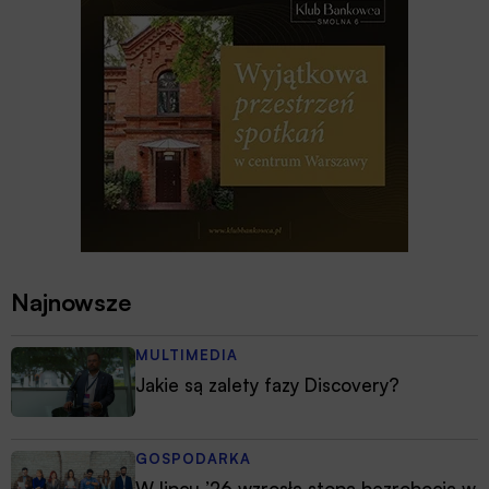
Najnowsze
MULTIMEDIA
Jakie są zalety fazy Discovery?
GOSPODARKA
W lipcu ’26 wzrosła stopa bezrobocia w