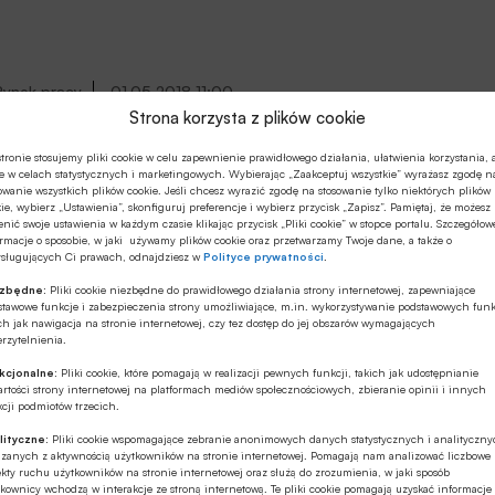
swojego miejsca zamieszkania. 12 proc. wyjedzie w
Polskę, a za granicę 2 proc. Tegoroczna majówka będzie
nas kosztować średnio 420 złotych.
Rynek pracy
01.05.2018 11:00
Strona korzysta z plików cookie
Majówka: trudny czas dla pracodawców
i ekonomistów
tronie stosujemy pliki cookie w celu zapewnienie prawidłowego działania, ułatwienia korzystania, 
e w celach statystycznych i marketingowych. Wybierając „Zaakceptuj wszystkie” wyrażasz zgodę n
owanie wszystkich plików cookie. Jeśli chcesz wyrazić zgodę na stosowanie tylko niektórych plików
Wyjazdy majówkowe są już stałym elementem w
ie, wybierz „Ustawienia”, skonfiguruj preferencje i wybierz przycisk „Zapisz”. Pamiętaj, że możesz
nić swoje ustawienia w każdym czasie klikając przycisk „Pliki cookie” w stopce portalu. Szczegółow
kalendarzach coraz większej grupy Polaków. To co dla
rmacje o sposobie, w jaki używamy plików cookie oraz przetwarzamy Twoje dane, a także o
pracowników jest błogosławieństwem, dla firm bywa
ysługujących Ci prawach, odnajdziesz w
Polityce prywatności
.
sporym problemem. Zdaniem części ekonomistów, długi
ezbędne:
Pliki cookie niezbędne do prawidłowego działania strony internetowej, zapewniające
weekend nie pozostaje też bez wpływu na kluczowe
stawowe funkcje i zabezpieczenia strony umożliwiające, m.in. wykorzystywanie podstawowych funk
ch jak nawigacja na stronie internetowej, czy tez dostęp do jej obszarów wymagających
wskaźniki makroekonomiczne.
rzytelnienia.
Artykuły
28.04.2018 12:00
kcjonalne:
Pliki cookie, które pomagają w realizacji pewnych funkcji, takich jak udostępnianie
rtości strony internetowej na platformach mediów społecznościowych, zbieranie opinii i innych
Solidny biznes rowerowy: polskie firmy w
cji podmiotów trzecich.
dobrej kondycji finansowej
lityczne:
Pliki cookie wspomagające zebranie anonimowych danych statystycznych i analityczn
ązanych z aktywnością użytkowników na stronie internetowej. Pomagają nam analizować liczbowe
kty ruchu użytkowników na stronie internetowej oraz służą do zrozumienia, w jaki sposób
W Polsce lepiej handlować rowerami i sprzętem
kownicy wchodzą w interakcje ze stroną internetową. Te pliki cookie pomagają uzyskać informacje