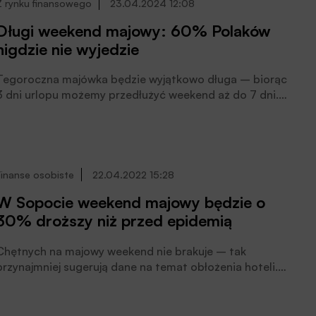
Z rynku finansowego
23.04.2024 12:08
Długi weekend majowy: 60% Polaków
nigdzie nie wyjedzie
Tegoroczna majówka będzie wyjątkowo długa – biorąc
3 dni urlopu możemy przedłużyć weekend aż do 7 dni.
Jednak nie wszyscy Polacy skorzystają z opcji wyjazdu w
tym czasie. Z badania przeprowadzonego na zlecenie
firmy ubezpieczeniowej Wiener wynika, że 31%
respondentów wybierze wypoczynek w naszym kraju, a
co dziesiąty wyjedzie za granicę. Prawie co drugi Polak
Finanse osobiste
22.04.2022 15:28
podczas wyjazdu chce ograniczyć wydatki w
W Sopocie weekend majowy będzie o
przeliczeniu na osobę do maksymalnie 1 tys. zł. Jak
30% droższy niż przed epidemią
wskazują eksperci Wienera, tylko co drugi wyjeżdzający
za granicę wykupi ubezpieczenie podróżne.
Chętnych na majowy weekend nie brakuje – tak
przynajmniej sugerują dane na temat obłożenia hoteli.
Stawki za noc także są imponujące. Ceny hoteli i
pensjonatów są przeciętnie o 30% wyższe niż przed
epidemią, oceniają eksperci HRE Investments.