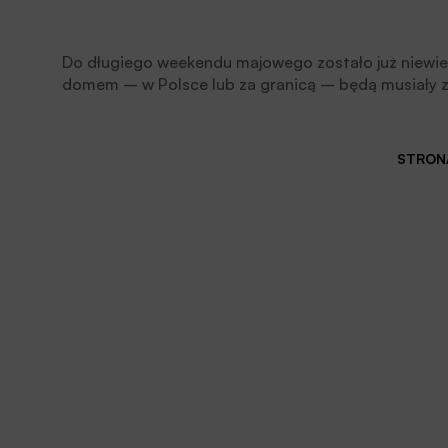
Do długiego weekendu majowego zostało już niewiel
domem – w Polsce lub za granicą – będą musiały z
weekend, aby nie nadwyrężyć domowego budżetu. Ja
najlepiej pozyskać potrzebną na wyjazd sumę?
STRONA