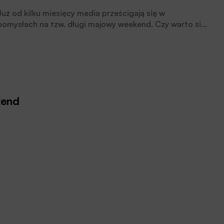
Już od kilku miesięcy media prześcigają się w
pomysłach na tzw. długi majowy weekend. Czy warto się
skusić? Wystarczy krótkie porównanie ofert cen usług
turystycznych, by przekonać się jak wiele przyjdzie nam
zapłacić za zaoszczędzenie dwóch dni urlopu.
kend