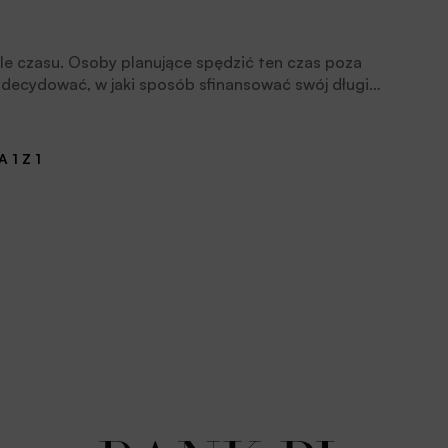
e czasu. Osoby planujące spędzić ten czas poza
decydować, w jaki sposób sfinansować swój długi
k wysokie są aktualne ceny wyjazdów i w jaki sposób
 1 Z 1