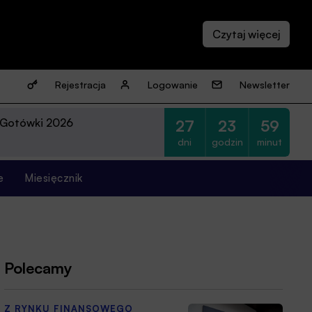
Rejestracja
Logowanie
Newsletter
 Gotówki 2026
27
23
59
dni
godzin
minut
e
Miesięcznik
Polecamy
Z RYNKU FINANSOWEGO