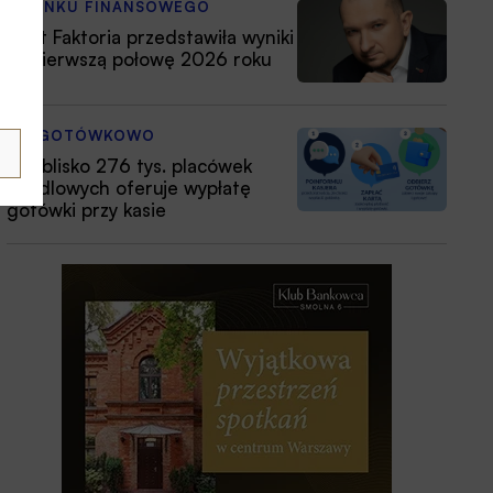
Z RYNKU FINANSOWEGO
Nest Faktoria przedstawiła wyniki
za pierwszą połowę 2026 roku
BEZGOTÓWKOWO
Już blisko 276 tys. placówek
handlowych oferuje wypłatę
gotówki przy kasie