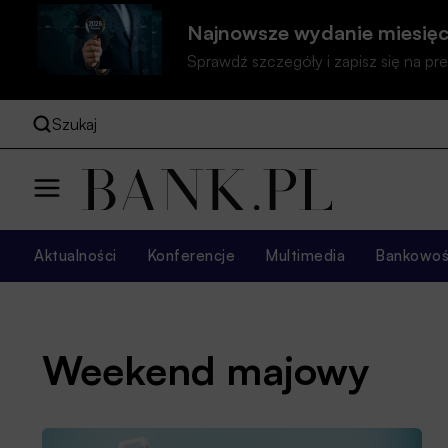
Najnowsze wydanie miesięc
Sprawdź szczegóły i zapisz się na 
Szukaj
Aktualności
Konferencje
Multimedia
Bankowość
Weekend majowy