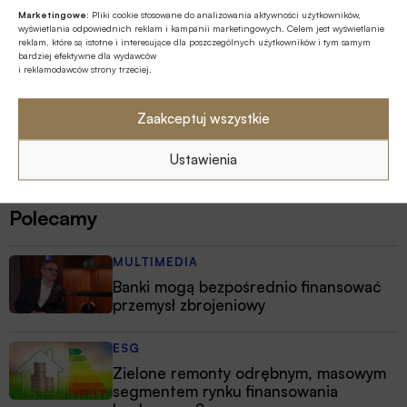
Marketingowe:
Pliki cookie stosowane do analizowania aktywności użytkowników,
wyświetlania odpowiednich reklam i kampanii marketingowych. Celem jest wyświetlanie
reklam, które są istotne i interesujące dla poszczególnych użytkowników i tym samym
bardziej efektywne dla wydawców
i reklamodawców strony trzeciej.
Zaakceptuj wszystkie
Ustawienia
Polecamy
MULTIMEDIA
Banki mogą bezpośrednio finansować
przemysł zbrojeniowy
ESG
Zielone remonty odrębnym, masowym
segmentem rynku finansowania