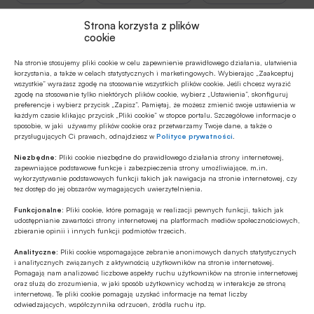
Credit Agricole Group
Credito Valtellinese SpA
Strona korzysta z plików
cookie
Intesa Sanpaolo Bank
UBI Banca
Na stronie stosujemy pliki cookie w celu zapewnienie prawidłowego działania, ułatwienia
korzystania, a także w celach statystycznych i marketingowych. Wybierając „Zaakceptuj
UBS Investment Bank
UniCredit
wszystkie” wyrażasz zgodę na stosowanie wszystkich plików cookie. Jeśli chcesz wyrazić
zgodę na stosowanie tylko niektórych plików cookie, wybierz „Ustawienia”, skonfiguruj
preferencje i wybierz przycisk „Zapisz”. Pamiętaj, że możesz zmienić swoje ustawienia w
każdym czasie klikając przycisk „Pliki cookie” w stopce portalu. Szczegółowe informacje o
sposobie, w jaki używamy plików cookie oraz przetwarzamy Twoje dane, a także o
przysługujących Ci prawach, odnajdziesz w
Polityce prywatności
.
Autor
Witold Gadomski
Niezbędne:
Pliki cookie niezbędne do prawidłowego działania strony internetowej,
zapewniające podstawowe funkcje i zabezpieczenia strony umożliwiające, m.in.
wykorzystywanie podstawowych funkcji takich jak nawigacja na stronie internetowej, czy
tez dostęp do jej obszarów wymagających uwierzytelnienia.
Funkcjonalne:
Pliki cookie, które pomagają w realizacji pewnych funkcji, takich jak
Źródło
udostępnianie zawartości strony internetowej na platformach mediów społecznościowych,
Gazeta Wyborcza
zbieranie opinii i innych funkcji podmiotów trzecich.
Analityczne:
Pliki cookie wspomagające zebranie anonimowych danych statystycznych
i analitycznych związanych z aktywnością użytkowników na stronie internetowej.
Pomagają nam analizować liczbowe aspekty ruchu użytkowników na stronie internetowej
oraz służą do zrozumienia, w jaki sposób użytkownicy wchodzą w interakcje ze stroną
internetową. Te pliki cookie pomagają uzyskać informacje na temat liczby
odwiedzających, współczynnika odrzuceń, źródła ruchu itp.