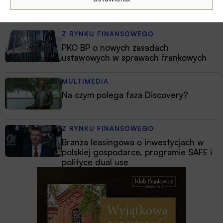
Banki mogą bezpośrednio finansować
przemysł zbrojeniowy
Z RYNKU FINANSOWEGO
PKO BP o nowych zasadach
ustawowych w sprawach frankowych
MULTIMEDIA
Na czym polega faza Discovery?
Z RYNKU FINANSOWEGO
Branża leasingowa o inwestycjach w
polskiej gospodarce, programie SAFE i
polityce dual use