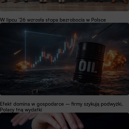
W lipcu ’26 wzrosła stopa bezrobocia w Polsce
Efekt domina w gospodarce – firmy szykują podwyżki,
Polacy tną wydatki