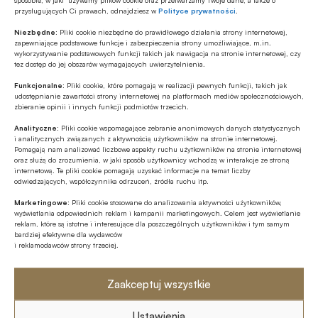
Rosja / Federacja Rosyjska
Sankcje
przysługujących Ci prawach, odnajdziesz w
Polityce prywatności
.
Niezbędne:
Pliki cookie niezbędne do prawidłowego działania strony internetowej,
Unia Europejska / UE / EU
Wojna w Ukrainie
zapewniające podstawowe funkcje i zabezpieczenia strony umożliwiające, m.in.
wykorzystywanie podstawowych funkcji takich jak nawigacja na stronie internetowej, czy
tez dostęp do jej obszarów wymagających uwierzytelnienia.
Funkcjonalne:
Pliki cookie, które pomagają w realizacji pewnych funkcji, takich jak
udostępnianie zawartości strony internetowej na platformach mediów społecznościowych,
Autor
zbieranie opinii i innych funkcji podmiotów trzecich.
awi
Analityczne:
Pliki cookie wspomagające zebranie anonimowych danych statystycznych
i analitycznych związanych z aktywnością użytkowników na stronie internetowej.
Pomagają nam analizować liczbowe aspekty ruchu użytkowników na stronie internetowej
oraz służą do zrozumienia, w jaki sposób użytkownicy wchodzą w interakcje ze stroną
internetową. Te pliki cookie pomagają uzyskać informacje na temat liczby
Źródło
odwiedzających, współczynnika odrzuceń, źródła ruchu itp.
BANK.pl
Marketingowe:
Pliki cookie stosowane do analizowania aktywności użytkowników,
wyświetlania odpowiednich reklam i kampanii marketingowych. Celem jest wyświetlanie
reklam, które są istotne i interesujące dla poszczególnych użytkowników i tym samym
bardziej efektywne dla wydawców
i reklamodawców strony trzeciej.
Polecamy
Zaakceptuj wszystkie
MULTIMEDIA
Ustawienia