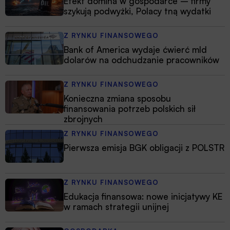
Efekt domina w gospodarce – firmy
szykują podwyżki, Polacy tną wydatki
Z RYNKU FINANSOWEGO
Bank of America wydaje ćwierć mld
dolarów na odchudzanie pracowników
Z RYNKU FINANSOWEGO
Konieczna zmiana sposobu
finansowania potrzeb polskich sił
zbrojnych
Z RYNKU FINANSOWEGO
Pierwsza emisja BGK obligacji z POLSTR
Z RYNKU FINANSOWEGO
Edukacja finansowa: nowe inicjatywy KE
w ramach strategii unijnej