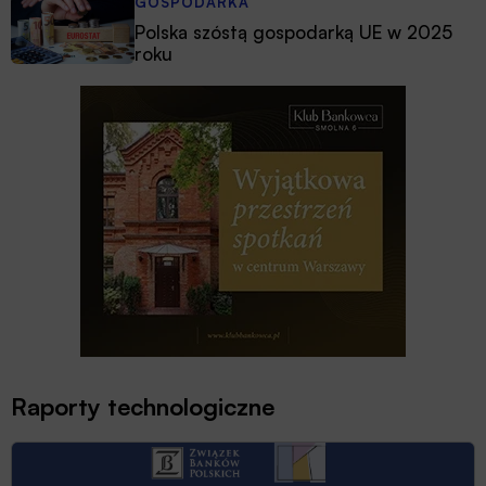
GOSPODARKA
Polska szóstą gospodarką UE w 2025
roku
Raporty technologiczne