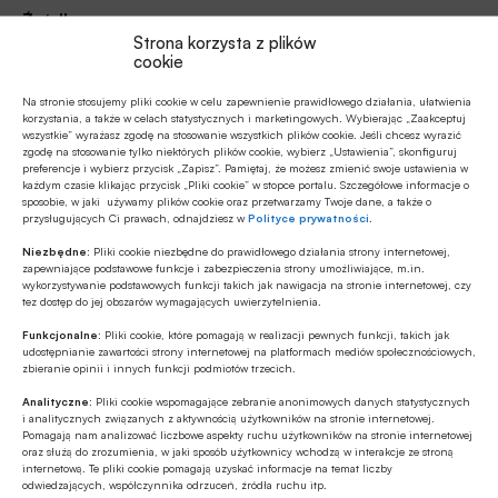
Źródło
Strona korzysta z plików
cookie
Na stronie stosujemy pliki cookie w celu zapewnienie prawidłowego działania, ułatwienia
korzystania, a także w celach statystycznych i marketingowych. Wybierając „Zaakceptuj
Polecamy
wszystkie” wyrażasz zgodę na stosowanie wszystkich plików cookie. Jeśli chcesz wyrazić
zgodę na stosowanie tylko niektórych plików cookie, wybierz „Ustawienia”, skonfiguruj
preferencje i wybierz przycisk „Zapisz”. Pamiętaj, że możesz zmienić swoje ustawienia w
każdym czasie klikając przycisk „Pliki cookie” w stopce portalu. Szczegółowe informacje o
MULTIMEDIA
sposobie, w jaki używamy plików cookie oraz przetwarzamy Twoje dane, a także o
przysługujących Ci prawach, odnajdziesz w
Polityce prywatności
.
Banki mogą bezpośrednio finansować
przemysł zbrojeniowy
Niezbędne:
Pliki cookie niezbędne do prawidłowego działania strony internetowej,
zapewniające podstawowe funkcje i zabezpieczenia strony umożliwiające, m.in.
wykorzystywanie podstawowych funkcji takich jak nawigacja na stronie internetowej, czy
ESG
tez dostęp do jej obszarów wymagających uwierzytelnienia.
Zielone remonty odrębnym, masowym
Funkcjonalne:
Pliki cookie, które pomagają w realizacji pewnych funkcji, takich jak
segmentem rynku finansowania
udostępnianie zawartości strony internetowej na platformach mediów społecznościowych,
zbieranie opinii i innych funkcji podmiotów trzecich.
bankowego?
Analityczne:
Pliki cookie wspomagające zebranie anonimowych danych statystycznych
Z RYNKU FINANSOWEGO
i analitycznych związanych z aktywnością użytkowników na stronie internetowej.
PKO BP o nowych zasadach
Pomagają nam analizować liczbowe aspekty ruchu użytkowników na stronie internetowej
oraz służą do zrozumienia, w jaki sposób użytkownicy wchodzą w interakcje ze stroną
ustawowych w sprawach frankowych
internetową. Te pliki cookie pomagają uzyskać informacje na temat liczby
odwiedzających, współczynnika odrzuceń, źródła ruchu itp.