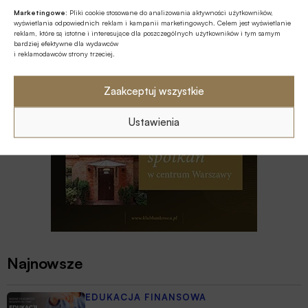
MULTIMEDIA
Marketingowe:
Pliki cookie stosowane do analizowania aktywności użytkowników,
wyświetlania odpowiednich reklam i kampanii marketingowych. Celem jest wyświetlanie
Na czym polega faza Discovery?
reklam, które są istotne i interesujące dla poszczególnych użytkowników i tym samym
bardziej efektywne dla wydawców
i reklamodawców strony trzeciej.
Zaakceptuj wszystkie
Ustawienia
Najnowsze
EDUKACJA FINANSOWA