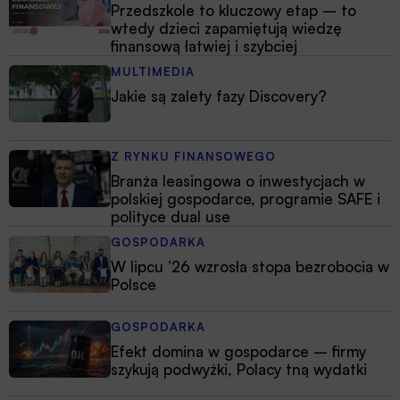
Przedszkole to kluczowy etap – to
wtedy dzieci zapamiętują wiedzę
finansową łatwiej i szybciej
MULTIMEDIA
Jakie są zalety fazy Discovery?
Z RYNKU FINANSOWEGO
Branża leasingowa o inwestycjach w
polskiej gospodarce, programie SAFE i
polityce dual use
GOSPODARKA
W lipcu ’26 wzrosła stopa bezrobocia w
Polsce
GOSPODARKA
Efekt domina w gospodarce – firmy
szykują podwyżki, Polacy tną wydatki