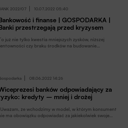
BANK 2022/07
10.07.2022 05:40
Bankowość i finanse | GOSPODARKA |
Banki przestrzegają przed kryzysem
To już nie tylko kwestia mniejszych zysków, niższej
rentowności czy braku środków na budowanie
konkurencyjnych przewag. Banki obawiają się
prawdziwej katastrofy, takiej jak wielki globalny kryzys
finansowy. I to nie gdzieś daleko, w wyniku czego
moglibyśmy dostać rykoszetem. To może być tylko
i wyłącznie nasz kryzys, pracowicie przez lata hodowany
Gospodarka
08.06.2022 14:26
na polskiej ziemi.
Wiceprezesi banków odpowiadający za
ryzyko: kredyty – mniej i drożej
„Uważam, że wchodzimy w model, w którym konsument
nie ma obowiązku odpowiadać za jakiekolwiek swoje
decyzje” – mówił wiceprezes BNP Paribas Bank Polska
Wojciech Kembłowski podczas debaty na Europejskim