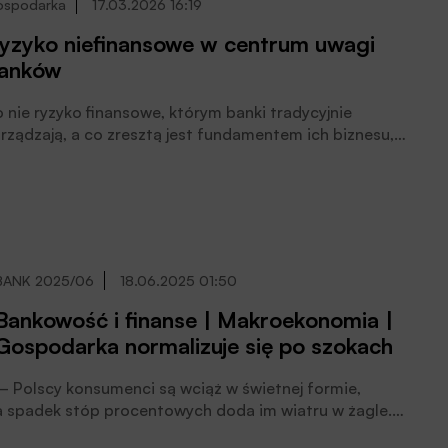
ospodarka
17.03.2026 16:19
yzyko niefinansowe w centrum uwagi
anków
 nie ryzyko finansowe, którym banki tradycyjnie
rządzają, a co zresztą jest fundamentem ich biznesu,
zyciąga teraz uwagę instytucji, sektora, nadzorców i
gulatorów. Na pierwszy plan wybija się ryzyko
efinansowe – zwłaszcza geopolityczne i
echnologiczne. Może ono pociągnąć za sobą ryzyko
inansowe i doprowadzić do systemowych konsekwencji.
ymaga równocześnie nowego modelu zarządzania –
BANK 2025/06
18.06.2025 01:50
ażają uczestnicy konferencji „Zarządzanie ryzykiem i
pitałem w bankach”. Miesięcznik Finansowy BANK i
Bankowość i finanse | Makroekonomia |
rtal Finansowy BANK.pl byli partnerami medialnymi
Gospodarka normalizuje się po szokach
nferencji.
– Polscy konsumenci są wciąż w świetnej formie,
a spadek stóp procentowych doda im wiatru w żagle.
Cykl koniunkturalny w gospodarce się normalizuje