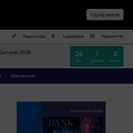
Rejestracja
Logowanie
Newsletter
 Gotówki 2026
26
1
3
dni
godzin
minut
e
Miesięcznik