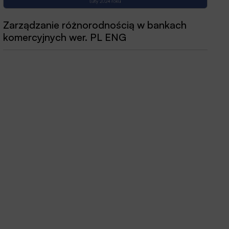
Zarządzanie różnorodnością w bankach
Przewodnik dobrych praktyk 2025
komercyjnych wer. PL ENG