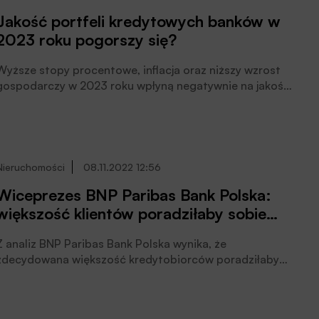
zorganizowanej w ramach konferencji „Zarządzanie
Jakość portfeli kredytowych banków w
ryzykiem i kapitałem w bankach” pod egidą
2023 roku pogorszy się?
Europejskiego Kongresu Finansowego.
Wyższe stopy procentowe, inflacja oraz niższy wzrost
gospodarczy w 2023 roku wpłyną negatywnie na jakość
portfeli kredytowych banków, przewidują bankowi
szefowie ryzyka.
Nieruchomości
08.11.2022 12:56
Wiceprezes BNP Paribas Bank Polska:
większość klientów poradziłaby sobie
bez wakacji kredytowych
Z analiz BNP Paribas Bank Polska wynika, że
zdecydowana większość kredytobiorców poradziłaby
sobie dziś ze spłatą bez korzystania z wakacji
kredytowych, poinformował ISBnews wiceprezes banku
odpowiedziany za Obszar Ryzyka Wojciech Kembłowski.