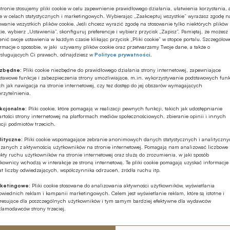
powołani na kolejną kadencję
Miesięcznik Finansowy BANK i Portal Finansowy BANK.pl
Rada nadzorcza BNP Paribas Bank Polska podjęła
tronie stosujemy pliki cookie w celu zapewnienie prawidłowego działania, ułatwienia korzystania, 
e w celach statystycznych i marketingowych. Wybierając „Zaakceptuj wszystkie” wyrażasz zgodę n
byli partnerami medialnymi Konferencji.
uchwałę w sprawie ustalenia liczby członków zarządu
owanie wszystkich plików cookie. Jeśli chcesz wyrazić zgodę na stosowanie tylko niektórych plików
banku nowej kadencji na osiem osób i powołała zarząd
ie, wybierz „Ustawienia”, skonfiguruj preferencje i wybierz przycisk „Zapisz”. Pamiętaj, że możesz
nić swoje ustawienia w każdym czasie klikając przycisk „Pliki cookie” w stopce portalu. Szczegółow
na nową 3-letnią kadencję w dotychczasowym składzie,
rmacje o sposobie, w jaki używamy plików cookie oraz przetwarzamy Twoje dane, a także o
podał bank. Przemysław Gdański został ponownie
ysługujących Ci prawach, odnajdziesz w
Polityce prywatności
.
powołany na prezesa zarządu.
ezbędne:
Pliki cookie niezbędne do prawidłowego działania strony internetowej, zapewniające
stawowe funkcje i zabezpieczenia strony umożliwiające, m.in. wykorzystywanie podstawowych funk
Z rynku finansowego
10.05.2023 09:42
ch jak nawigacja na stronie internetowej, czy tez dostęp do jej obszarów wymagających
rzytelnienia.
BNP Paribas BP: zysk netto w I kw. 2023
kcjonalne:
Pliki cookie, które pomagają w realizacji pewnych funkcji, takich jak udostępnianie
roku wyniósł 488 mln zł, wzrost 76 proc.
rtości strony internetowej na platformach mediów społecznościowych, zbieranie opinii i innych
rdr
cji podmiotów trzecich.
Zysk netto grupy BNP Paribas Bank Polska w I kwartale
lityczne:
Pliki cookie wspomagające zebranie anonimowych danych statystycznych i analityczn
2023 roku wzrósł do 488 mln zł z 277,7 mln zł rok
ązanych z aktywnością użytkowników na stronie internetowej. Pomagają nam analizować liczbowe
kty ruchu użytkowników na stronie internetowej oraz służą do zrozumienia, w jaki sposób
wcześniej – poinformował bank w raporcie. Zysk banku
kownicy wchodzą w interakcje ze stroną internetową. Te pliki cookie pomagają uzyskać informacje
był o 37 proc. wyższy od oczekiwań rynku, który
t liczby odwiedzających, współczynnika odrzuceń, źródła ruchu itp.
spodziewał się, że wyniesie on 357,3 mln zł.
ketingowe:
Pliki cookie stosowane do analizowania aktywności użytkowników, wyświetlania
wiednich reklam i kampanii marketingowych. Celem jest wyświetlanie reklam, które są istotne i
eresujące dla poszczególnych użytkowników i tym samym bardziej efektywne dla wydawców
Z rynku finansowego
17.03.2023 11:22
klamodawców strony trzeciej.
Forum Bankowe: potrzebne stabilne