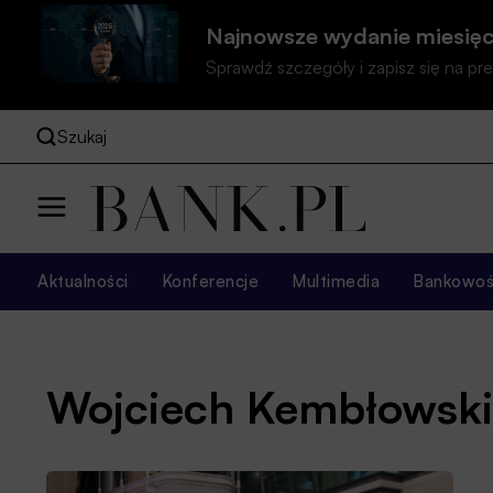
Najnowsze wydanie miesięc
Sprawdź szczegóły i zapisz się na 
Szukaj
Aktualności
Konferencje
Multimedia
Bankowość
Wojciech Kembłowski