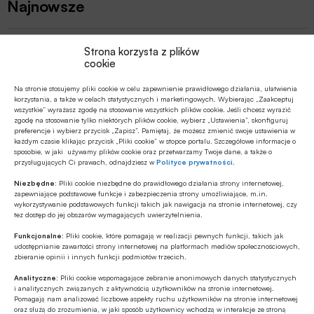
Najnowsze
MULTIMEDIA
Strona korzysta z plików
Jakie są zalety fazy Discovery?
cookie
Na stronie stosujemy pliki cookie w celu zapewnienie prawidłowego działania, ułatwienia
korzystania, a także w celach statystycznych i marketingowych. Wybierając „Zaakceptuj
GOSPODARKA
wszystkie” wyrażasz zgodę na stosowanie wszystkich plików cookie. Jeśli chcesz wyrazić
zgodę na stosowanie tylko niektórych plików cookie, wybierz „Ustawienia”, skonfiguruj
W lipcu ’26 wzrosła stopa bezrobocia w
preferencje i wybierz przycisk „Zapisz”. Pamiętaj, że możesz zmienić swoje ustawienia w
Polsce
każdym czasie klikając przycisk „Pliki cookie” w stopce portalu. Szczegółowe informacje o
sposobie, w jaki używamy plików cookie oraz przetwarzamy Twoje dane, a także o
przysługujących Ci prawach, odnajdziesz w
Polityce prywatności
.
GOSPODARKA
Niezbędne:
Pliki cookie niezbędne do prawidłowego działania strony internetowej,
Efekt domina w gospodarce – firmy
zapewniające podstawowe funkcje i zabezpieczenia strony umożliwiające, m.in.
wykorzystywanie podstawowych funkcji takich jak nawigacja na stronie internetowej, czy
szykują podwyżki, Polacy tną wydatki
tez dostęp do jej obszarów wymagających uwierzytelnienia.
Funkcjonalne:
Pliki cookie, które pomagają w realizacji pewnych funkcji, takich jak
Z RYNKU FINANSOWEGO
udostępnianie zawartości strony internetowej na platformach mediów społecznościowych,
zbieranie opinii i innych funkcji podmiotów trzecich.
Bank of America wydaje ćwierć mld
dolarów na odchudzanie pracowników
Analityczne:
Pliki cookie wspomagające zebranie anonimowych danych statystycznych
i analitycznych związanych z aktywnością użytkowników na stronie internetowej.
Pomagają nam analizować liczbowe aspekty ruchu użytkowników na stronie internetowej
Z RYNKU FINANSOWEGO
oraz służą do zrozumienia, w jaki sposób użytkownicy wchodzą w interakcje ze stroną