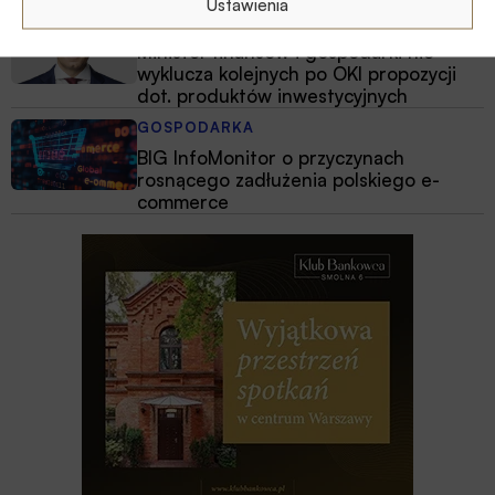
Ustawienia
GOSPODARKA
Minister finansów i gospodarki nie
wyklucza kolejnych po OKI propozycji
dot. produktów inwestycyjnych
GOSPODARKA
BIG InfoMonitor o przyczynach
rosnącego zadłużenia polskiego e-
commerce