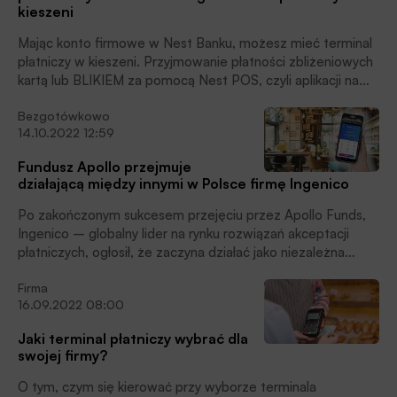
kieszeni
Mając konto firmowe w Nest Banku, możesz mieć terminal
płatniczy w kieszeni. Przyjmowanie płatności zbliżeniowych
kartą lub BLIKIEM za pomocą Nest POS, czyli aplikacji na
telefon z systemem Android, jest już możliwe dzięki
Bezgotówkowo
współpracy z PayTel.
14.10.2022 12:59
Fundusz Apollo przejmuje
działającą między innymi w Polsce firmę Ingenico
Po zakończonym sukcesem przejęciu przez Apollo Funds,
Ingenico – globalny lider na rynku rozwiązań akceptacji
płatniczych, ogłosił, że zaczyna działać jako niezależna
firma. Nowa Rada Nadzorcza pomoże kierownictwu w
Firma
przeprowadzeniu ambitnej transformacji i wdrożeniu nowej
16.09.2022 08:00
strategii biznesowej, czytamy w komunikacie firmy.
Jaki terminal płatniczy wybrać dla
swojej firmy?
O tym, czym się kierować przy wyborze terminala