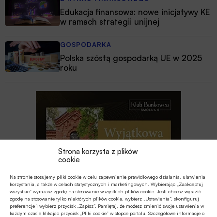
Edukacja finansowa: nowe inicjatywy KE
w ramach strategii unijnej
GOSPODARKA
Polska szóstą gospodarką UE w 2025
roku
Strona korzysta z plików
cookie
Na stronie stosujemy pliki cookie w celu zapewnienie prawidłowego działania, ułatwienia
korzystania, a także w celach statystycznych i marketingowych. Wybierając „Zaakceptuj
wszystkie” wyrażasz zgodę na stosowanie wszystkich plików cookie. Jeśli chcesz wyrazić
zgodę na stosowanie tylko niektórych plików cookie, wybierz „Ustawienia”, skonfiguruj
preferencje i wybierz przycisk „Zapisz”. Pamiętaj, że możesz zmienić swoje ustawienia w
każdym czasie klikając przycisk „Pliki cookie” w stopce portalu. Szczegółowe informacje o