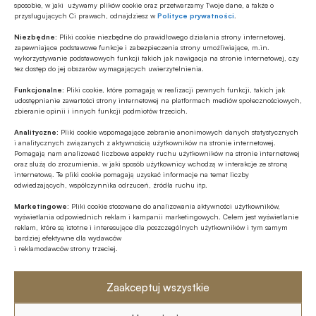
sposobie, w jaki używamy plików cookie oraz przetwarzamy Twoje dane, a także o
przysługujących Ci prawach, odnajdziesz w
Polityce prywatności
.
Najnowsze
Niezbędne:
Pliki cookie niezbędne do prawidłowego działania strony internetowej,
zapewniające podstawowe funkcje i zabezpieczenia strony umożliwiające, m.in.
wykorzystywanie podstawowych funkcji takich jak nawigacja na stronie internetowej, czy
Z RYNKU FINANSOWEGO
tez dostęp do jej obszarów wymagających uwierzytelnienia.
EBC o ewentualnym finansowaniu
Funkcjonalne:
Pliki cookie, które pomagają w realizacji pewnych funkcji, takich jak
wydatków obronnych przez NBP
udostępnianie zawartości strony internetowej na platformach mediów społecznościowych,
zbieranie opinii i innych funkcji podmiotów trzecich.
GOSPODARKA
Analityczne:
Pliki cookie wspomagające zebranie anonimowych danych statystycznych
i analitycznych związanych z aktywnością użytkowników na stronie internetowej.
Leasing w Polsce rośnie znacznie silniej
Pomagają nam analizować liczbowe aspekty ruchu użytkowników na stronie internetowej
niż nasze PKB
oraz służą do zrozumienia, w jaki sposób użytkownicy wchodzą w interakcje ze stroną
internetową. Te pliki cookie pomagają uzyskać informacje na temat liczby
odwiedzających, współczynnika odrzuceń, źródła ruchu itp.
Z RYNKU FINANSOWEGO
Marketingowe:
Pliki cookie stosowane do analizowania aktywności użytkowników,
Poziom aktywów OFE w lipcu ’26
wyświetlania odpowiednich reklam i kampanii marketingowych. Celem jest wyświetlanie
osiągnął rekordową wartość 354,9 mld
reklam, które są istotne i interesujące dla poszczególnych użytkowników i tym samym
bardziej efektywne dla wydawców
zł
i reklamodawców strony trzeciej.
ESG
Fale upałów nie są wyłącznie
Zaakceptuj wszystkie
problemem pogodowym – to istotne
ryzyko biznesowe