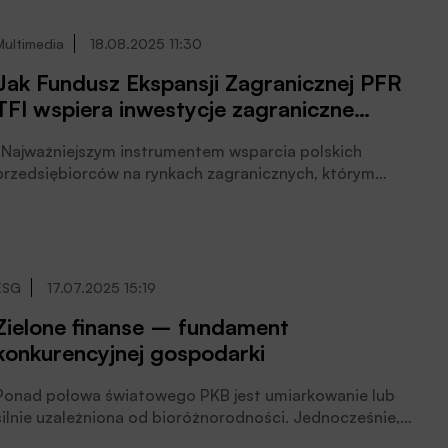
Multimedia
18.08.2025 11:30
Jak Fundusz Ekspansji Zagranicznej PFR
TFI wspiera inwestycje zagraniczne
polskich firm?
„Najważniejszym instrumentem wsparcia polskich
przedsiębiorców na rynkach zagranicznych, którym
dysponuje PFR TFI, jest Fundusz Ekspansji Zagranicznej”
– mówił Piotr Dmuchowski, prezes zarządu PFR
Towarzystwa Funduszy Inwestycyjnych SA podczas
Europejskiego Forum Finansowania Mikro, Małych i
Średnich Przedsiębiorców.
ESG
17.07.2025 15:19
Zielone finanse – fundament
konkurencyjnej gospodarki
Ponad połowa światowego PKB jest umiarkowanie lub
silnie uzależniona od bioróżnorodności. Jednocześnie,
jak wynika z danych Światowego Forum Ekonomicznego