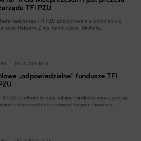
zarządu TFI PZU
Rada nadzorcza TFI PZU zdecydowała o odwołaniu z
zarządu Roberta Zimy, Kamili Gers i Michała
Stefańskiego i powołaniu z dniem 30 kwietnia 2024 r. w
skład zarządu spółki Artura Treli jako wiceprezesa
zarządu, powierzając mu pełnienie obowiązków prezesa
zarządu – poinformowano w komunikacie.
ESG
06.11.2023 16:13
Nowe „odpowiedzialne” fundusze TFI
PZU
TFI PZU uruchomiło dwa kolejne fundusze wpisujące się
w nurt zrównoważonego inwestowania. Pierwszy
koncentruje się na akcjach spółek, których działalność
przyczynia się do realizacji Celów Zrównoważonego
Rozwoju (SDGs), w tym przeciwdziałania zmianom
klimatu i ich skutkom. Drugi – przede wszystkim na
obligacjach emitowanych w celu finansowania
ESG
14.03.2023 13:34