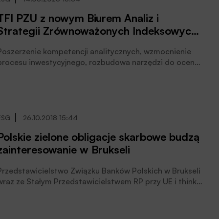
projektów realizujących cele środowiskowe lub
TFI PZU z nowym Biurem Analiz i
społeczne, poinformowało Towarzystwo.
Strategii Zrównoważonych Indeksowych i
Rynkowych
Poszerzenie kompetencji analitycznych, wzmocnienie
procesu inwestycyjnego, rozbudowa narzędzi do oceny
emitentów przez pryzmat kryteriów ESG oraz rozwój
„zielonych” produktów – to główne cele utworzenia
nowego biura w ramach pionu inwestycji TFI PZU. Na
czele zespołu stanął doświadczony zarządzający
Arkadiusz Bogusz, poinformowało Towarzystwo.
ESG
26.10.2018 15:44
Polskie zielone obligacje skarbowe budzą
zainteresowanie w Brukseli
Przedstawicielstwo Związku Banków Polskich w Brukseli
wraz ze Stałym Przedstawicielstwem RP przy UE i think-
tankiem Wise-Europa zorganizowało w siedzibie
Stałego Przedstawicielstwa RP przy UE w Brukseli w
połowie października br. seminarium poświęcone