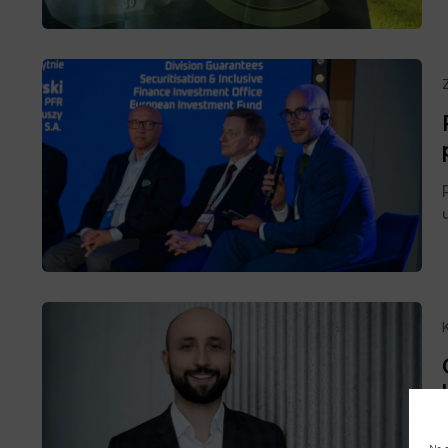
na
Na s