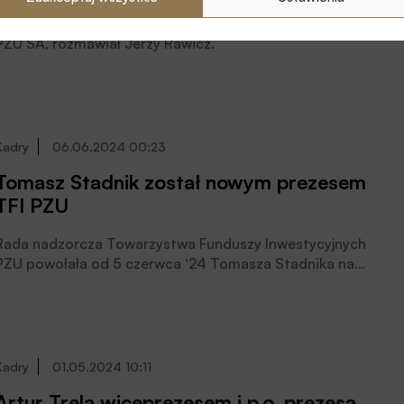
emeryturze powinniśmy zatroszczyć się
Z Piotrem Dmuchowskim, wiceprezesem zarządu TFI
już dziś
PZU SA, rozmawiał Jerzy Rawicz.
Kadry
06.06.2024 00:23
Tomasz Stadnik został nowym prezesem
TFI PZU
Rada nadzorcza Towarzystwa Funduszy Inwestycyjnych
PZU powołała od 5 czerwca ‘24 Tomasza Stadnika na
prezesa TFI PZU i od 17 czerwca br. Rafała Markiewicza
na wiceprezesa, podała spółka. Jednocześnie z końcem
5 czerwca br. Cezary Iwański przestaje pełnić funkcję
wiceprezesa Towarzystwa.
Kadry
01.05.2024 10:11
Artur Trela wiceprezesem i p.o. prezesa