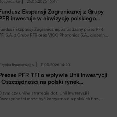
Gospodarka
25.03.2026 16:47
Fundusz Ekspansji Zagranicznej z Grupy
PFR inwestuje w akwizycję polskiego
high-techu w USA
Fundusz Ekspansji Zagranicznej, zarządzany przez PFR
TFI S.A. z Grupy PFR oraz VIGO Photonics S.A., globalny
lider w dziedzinie fotoniki, nawiązali współpracę
dotyczącą finansowania zagranicznej akwizycji polskiej
spółki technologicznej. Fundusz udzielił finansowania na
nabycie przez VIGO aktywów amerykańskiej firmy
InfraRed Associates, Inc., jednego z czołowych
Z rynku finansowego
11.03.2026 14:20
producentów detektorów podczerwieni. Transakcja
Prezes PFR TFI o wpływie Unii Inwestycji
stanowi kluczowy element strategii ekspansji
i Oszczędności na polski rynek
geograficznej, wzmacniając jednocześnie pozycję VIGO
w globalnym sektorze high-tech. To kolejny projekt
kapitałowy
dotyczący ekspansji zagranicznej polskich firm
O tym czy unijna strategia dot. Unii Inwestycji i
realizowany w formule Team Poland, czytamy w
Oszczędności może być korzystna dla polskich firm,
informacji prasowej.
polskich inwestorów i dla samego polskiego rynku
kapitałowego rozmawialiśmy z Piotrem Dmuchowskim,
prezesem zarządu PFR TFI.