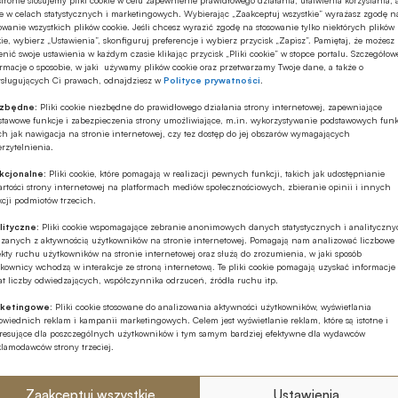
zostanie nowym prezesem PFR Towarzystwa Funduszy
e w celach statystycznych i marketingowych. Wybierając „Zaakceptuj wszystkie” wyrażasz zgodę n
Inwestycyjnych (PFR TFI) – poinformował Fundusz w
owanie wszystkich plików cookie. Jeśli chcesz wyrazić zgodę na stosowanie tylko niektórych plików
ie, wybierz „Ustawienia”, skonfiguruj preferencje i wybierz przycisk „Zapisz”. Pamiętaj, że możesz
komunikacie. Piotr Dmuchowski 3 grudnia 2024 roku
nić swoje ustawienia w każdym czasie klikając przycisk „Pliki cookie” w stopce portalu. Szczegółow
zrezygnował ze stanowiska wiceprezesa TFI PZU.
rmacje o sposobie, w jaki używamy plików cookie oraz przetwarzamy Twoje dane, a także o
ysługujących Ci prawach, odnajdziesz w
Polityce prywatności
.
ezbędne:
Pliki cookie niezbędne do prawidłowego działania strony internetowej, zapewniające
Kadry
04.12.2024 00:14
stawowe funkcje i zabezpieczenia strony umożliwiające, m.in. wykorzystywanie podstawowych funk
ch jak nawigacja na stronie internetowej, czy tez dostęp do jej obszarów wymagających
Dwóch nowych wiceprezesów w
rzytelnienia.
zarządzie TFI PZU od 1 stycznia ‘25
kcjonalne:
Pliki cookie, które pomagają w realizacji pewnych funkcji, takich jak udostępnianie
rtości strony internetowej na platformach mediów społecznościowych, zbieranie opinii i innych
cji podmiotów trzecich.
Jarosław Leśniczak i Marcin Jakubiak zostali wybrali
przez radę nadzorczą na wiceprezesów TFI PZU –
lityczne:
Pliki cookie wspomagające zebranie anonimowych danych statystycznych i analityczn
ązanych z aktywnością użytkowników na stronie internetowej. Pomagają nam analizować liczbowe
poinformował Fundusz w komunikacie. Z zarządu
kty ruchu użytkowników na stronie internetowej oraz służą do zrozumienia, w jaki sposób
odchodzą Piotr Dmuchowski, który z dniem 1 stycznia
kownicy wchodzą w interakcje ze stroną internetową. Te pliki cookie pomagają uzyskać informacje
2025 roku będzie prezesem PFR TFI oraz Artur Trela.
t liczby odwiedzających, współczynnika odrzuceń, źródła ruchu itp.
ketingowe:
Pliki cookie stosowane do analizowania aktywności użytkowników, wyświetlania
wiednich reklam i kampanii marketingowych. Celem jest wyświetlanie reklam, które są istotne i
BANK 2024/09
14.09.2024 00:20
eresujące dla poszczególnych użytkowników i tym samym bardziej efektywne dla wydawców
klamodawców strony trzeciej.
Raport Specjalny | Bankowość Lokalna –
TFI PZU SA | O dobre życie na
Zaakceptuj wszystkie
Ustawienia