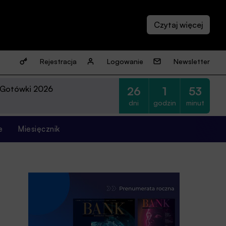
Rejestracja
Logowanie
Newsletter
 Gotówki 2026
26
1
53
dni
godzin
minut
e
Miesięcznik