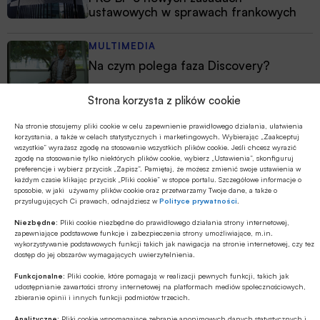
ustawowych w sprawach frankowych
MULTIMEDIA
Na czym polega faza Discovery?
Strona korzysta z plików cookie
Na stronie stosujemy pliki cookie w celu zapewnienie prawidłowego działania, ułatwienia
korzystania, a także w celach statystycznych i marketingowych. Wybierając „Zaakceptuj
wszystkie” wyrażasz zgodę na stosowanie wszystkich plików cookie. Jeśli chcesz wyrazić
zgodę na stosowanie tylko niektórych plików cookie, wybierz „Ustawienia”, skonfiguruj
preferencje i wybierz przycisk „Zapisz”. Pamiętaj, że możesz zmienić swoje ustawienia w
każdym czasie klikając przycisk „Pliki cookie” w stopce portalu. Szczegółowe informacje o
sposobie, w jaki używamy plików cookie oraz przetwarzamy Twoje dane, a także o
przysługujących Ci prawach, odnajdziesz w
Polityce prywatności
.
Niezbędne:
Pliki cookie niezbędne do prawidłowego działania strony internetowej,
zapewniające podstawowe funkcje i zabezpieczenia strony umożliwiające, m.in.
wykorzystywanie podstawowych funkcji takich jak nawigacja na stronie internetowej, czy tez
dostęp do jej obszarów wymagających uwierzytelnienia.
Funkcjonalne:
Pliki cookie, które pomagają w realizacji pewnych funkcji, takich jak
udostępnianie zawartości strony internetowej na platformach mediów społecznościowych,
zbieranie opinii i innych funkcji podmiotów trzecich.
Analityczne:
Pliki cookie wspomagające zebranie anonimowych danych statystycznych i