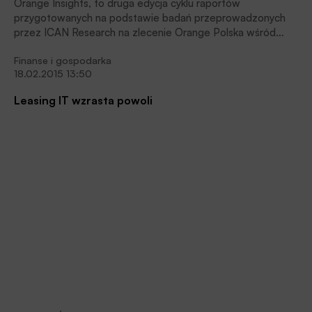
Orange Insights, to druga edycja cyklu raportów
przygotowanych na podstawie badań przeprowadzonych
przez ICAN Research na zlecenie Orange Polska wśród
działających w Polsce przedsiębiorców. Najnowszy raport
Finanse i gospodarka
obejmuje wyniki badania małych i średnich firm,
18.02.2015 13:50
zatrudniających poniżej 250 pracowników. Jego tematem
było postrzeganie informatyzacji w przedsiębiorstwach przez
Leasing IT wzrasta powoli
ich przedstawicieli (właścicieli, pracowników – specjalistów
IT oraz współpracujących z firmami freelancerami IT). Wyniki
kolejnych raportów będą udostępniane przez Orange w
kolejnych miesiącach.