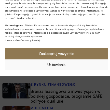
Najnowsze
analitycznych związanych z aktywnością użytkowników na stronie internetowej. Pomagają
nam analizować liczbowe aspekty ruchu użytkowników na stronie internetowej oraz służą do
zrozumienia, w jaki sposób użytkownicy wchodzą w interakcje ze stroną internetową. Te
EDUKACJA FINANSOWA
pliki cookie pomagają uzyskać informacje na temat liczby odwiedzających, współczynnika
odrzuceń, źródła ruchu itp.
Od kieszonkowego po płatności
bezgotówkowe – wakacyjna przygoda
Marketingowe:
Pliki cookie stosowane do analizowania aktywności użytkowników,
wyświetlania odpowiednich reklam i kampanii marketingowych. Celem jest wyświetlanie
z finansami
reklam, które są istotne i interesujące dla poszczególnych użytkowników i tym samym
bardziej efektywne dla wydawców
EDUKACJA FINANSOWA
i reklamodawców strony trzeciej.
Przedszkole to kluczowy etap – to
wtedy dzieci zapamiętują wiedzę
Zaakceptuj wszystkie
finansową łatwiej i szybciej
MULTIMEDIA
Ustawienia
Jakie są zalety fazy Discovery?
Z RYNKU FINANSOWEGO
Branża leasingowa o inwestycjach w
polskiej gospodarce, programie SAFE i
polityce dual use
MULTIMEDIA