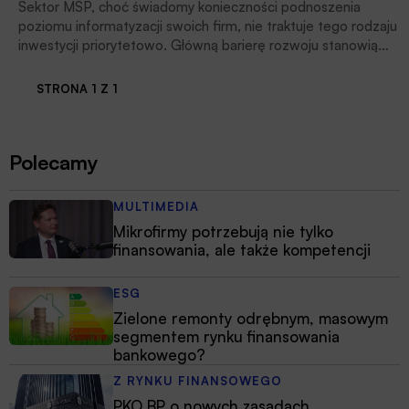
Sektor MŚP, choć świadomy konieczności podnoszenia
poziomu informatyzacji swoich firm, nie traktuje tego rodzaju
inwestycji priorytetowo. Główną barierę rozwoju stanowią
koszty inwestycji. Jest to jednak raczej bariera mentalna,
1
ponieważ raport Orange Insights
podaje, że 99 proc.
STRONA 1 Z 1
przedsiębiorców finansuje informatyzację swoich firm jedynie
z własnych środków.
Polecamy
MULTIMEDIA
Mikrofirmy potrzebują nie tylko
finansowania, ale także kompetencji
ESG
Zielone remonty odrębnym, masowym
segmentem rynku finansowania
bankowego?
Z RYNKU FINANSOWEGO
PKO BP o nowych zasadach