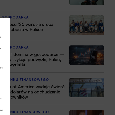
GOSPODARKA
W lipcu ’26 wzrosła stopa
bezrobocia w Polsce
a
a
GOSPODARKA
e
Efekt domina w gospodarce –
firmy szykują podwyżki, Polacy
tną wydatki
cji
Z RYNKU FINANSOWEGO
Bank of America wydaje ćwierć
mld dolarów na odchudzanie
pracowników
ych
 na
Z RYNKU FINANSOWEGO