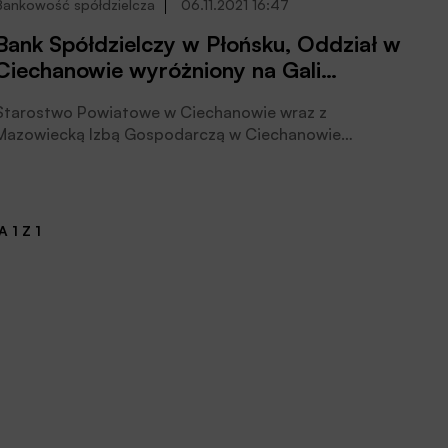
Bankowość spółdzielcza
06.11.2021 16:47
Bank Spółdzielczy w Płońsku, Oddział w
Ciechanowie wyróżniony na Gali
Przedsiębiorczości
Starostwo Powiatowe w Ciechanowie wraz z
Mazowiecką Izbą Gospodarczą w Ciechanowie
zorganizowały po raz drugi Powiatowy Dzień
Przedsiębiorczości, czytamy w komunikacie Banku
Spółdzielczego w Płońsku, Oddział w Ciechanowie.
 1 Z 1