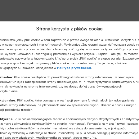
Strona korzysta z plików cookie
tronie stosujemy pliki cookie w celu zapewnienie prawidłowego działania, ułatwienia korzystania, 
e w celach statystycznych i marketingowych. Wybierając „Zaakceptuj wszystkie” wyrażasz zgodę n
owanie wszystkich plików cookie. Jeśli chcesz wyrazić zgodę na stosowanie tylko niektórych plików
ie, wybierz „Ustawienia”, skonfiguruj preferencje i wybierz przycisk „Zapisz”. Pamiętaj, że możesz
nić swoje ustawienia w każdym czasie klikając przycisk „Pliki cookie” w stopce portalu. Szczegółow
rmacje o sposobie, w jaki używamy plików cookie oraz przetwarzamy Twoje dane, a także o
ysługujących Ci prawach, odnajdziesz w
Polityce prywatności
.
ezbędne:
Pliki cookie niezbędne do prawidłowego działania strony internetowej, zapewniające
stawowe funkcje i zabezpieczenia strony umożliwiające, m.in. wykorzystywanie podstawowych funk
ch jak nawigacja na stronie internetowej, czy tez dostęp do jej obszarów wymagających
rzytelnienia.
kcjonalne:
Pliki cookie, które pomagają w realizacji pewnych funkcji, takich jak udostępnianie
rtości strony internetowej na platformach mediów społecznościowych, zbieranie opinii i innych
cji podmiotów trzecich.
lityczne:
Pliki cookie wspomagające zebranie anonimowych danych statystycznych i analityczn
ązanych z aktywnością użytkowników na stronie internetowej. Pomagają nam analizować liczbowe
kty ruchu użytkowników na stronie internetowej oraz służą do zrozumienia, w jaki sposób
kownicy wchodzą w interakcje ze stroną internetową. Te pliki cookie pomagają uzyskać informacje
t liczby odwiedzających, współczynnika odrzuceń, źródła ruchu itp.