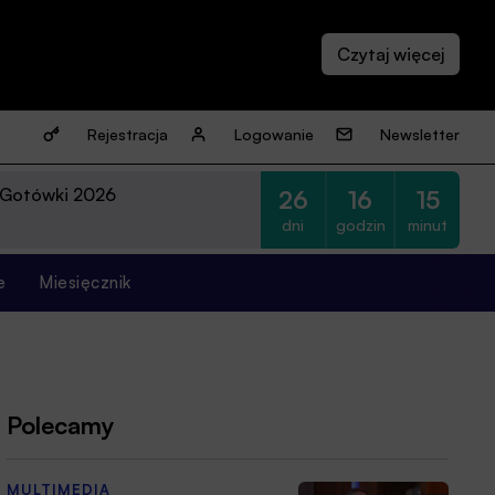
Rejestracja
Logowanie
Newsletter
 Gotówki 2026
26
16
15
dni
godzin
minut
e
Miesięcznik
Polecamy
MULTIMEDIA