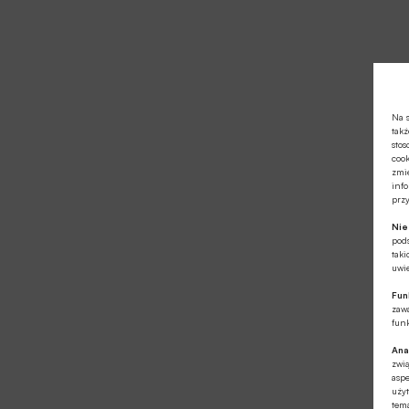
Na s
takż
stos
cook
zmie
info
prz
Ni
pod
taki
uwie
Fun
zawa
funk
Ana
zwi
aspe
użyt
tema