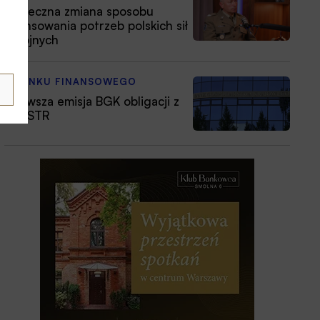
Konieczna zmiana sposobu
finansowania potrzeb polskich sił
zbrojnych
Z RYNKU FINANSOWEGO
Pierwsza emisja BGK obligacji z
POLSTR