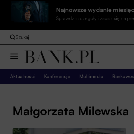
Najnowsze wydanie miesięc
Sprawdź szczegóły i zapisz się na 
Szukaj
Aktualności
Konferencje
Multimedia
Bankowość
Małgorzata Milewska