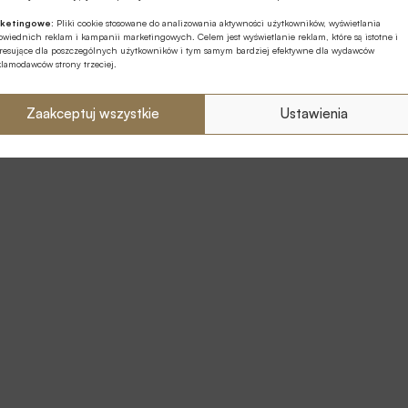
ketingowe:
Pliki cookie stosowane do analizowania aktywności użytkowników, wyświetlania
wiednich reklam i kampanii marketingowych. Celem jest wyświetlanie reklam, które są istotne i
eresujące dla poszczególnych użytkowników i tym samym bardziej efektywne dla wydawców
klamodawców strony trzeciej.
Zaakceptuj wszystkie
Ustawienia