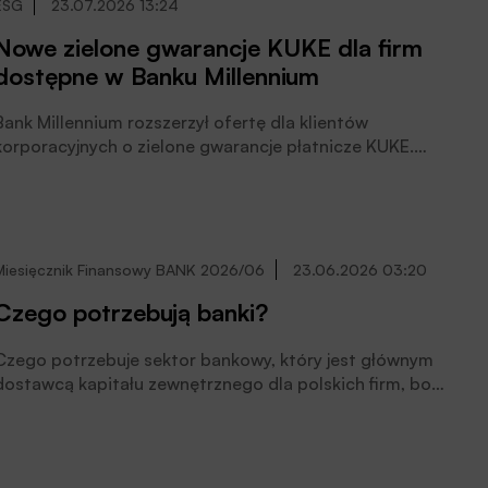
ESG
23.07.2026 13:24
Nowe zielone gwarancje KUKE dla firm
dostępne w Banku Millennium
Bank Millennium rozszerzył ofertę dla klientów
korporacyjnych o zielone gwarancje płatnicze KUKE.
Nowe rozwiązanie zwiększa dostępność finansowania
bieżącej działalności dla przedsiębiorstw, które wnoszą
istotny wkład w łagodzenie zmian klimatu. Gwarancje
zabezpieczają do 80% kwoty kredytu, czytamy w
informacji prasowej.
Miesięcznik Finansowy BANK 2026/06
23.06.2026 03:20
Czego potrzebują banki?
Czego potrzebuje sektor bankowy, który jest głównym
dostawcą kapitału zewnętrznego dla polskich firm, bo
odpowiada za finansowanie 80% przedsięwzięć
gospodarczych? Odpowiedź uczestników debaty
„Mobilizacja kapitału na rzecz inwestycji. Rola banków w
finansowaniu transformacji i długofalowego rozwoju”,