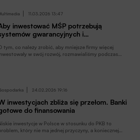
zorganizowanej przez Związek Banków Polskich
podczas Europejskiego Kongresu Finansowego jest
Multimedia
11.03.2026 13:47
zgodna: obniżać niepewność prawną i ryzyko.
Aby inwestować MŚP potrzebują
systemów gwarancyjnych i
długoterminowych kontraktów
O tym, co należy zrobić, aby mniejsze firmy więcej
inwestowały w swój rozwój, rozmawialiśmy podczas
Forum Bankowego z Magdaleną Zmitrowicz,
wiceprezeską zarządu Banku Millennium SA.
Gospodarka
24.02.2026 19:16
W inwestycjach zbliża się przełom. Banki
gotowe do finansowania
Niskie inwestycje w Polsce w stosunku do PKB to
problem, który nie ma jednej przyczyny, a koniecznej
zmiany tej sytuacji nie spowoduje jedno, cudowne