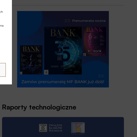
ych
 na
Raporty technologiczne