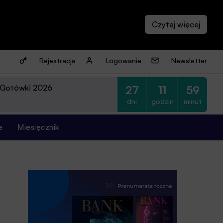
Rejestracja
Logowanie
Newsletter
 Gotówki 2026
27
11
59
dni
godzin
minut
e
Miesięcznik