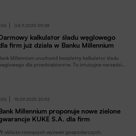
rozwiązanie. Potrzebny jest do tego komplementarny
udział państwa, publicznego banku rozwoju oraz
aktywność banków komercyjnych i sektora prywatnego
– wynika z debaty uczestników Forum Bankowego
ESG
04.11.2025 09:28
2026.
Darmowy kalkulator śladu węglowego
dla firm już działa w Banku Millennium
Bank Millennium uruchomił bezpłatny kalkulator śladu
węglowego dla przedsiębiorstw. To intuicyjne narzędzie
dostępne online, zgodne ze standardem GHG Protocol*,
umożliwia firmom obliczenie emisji gazów
cieplarnianych, uporządkowanie danych
środowiskowych w zakresie zużycia energii, paliw czy
surowców oraz przygotowanie raportu zgodnie z
ESG
15.09.2025 20:52
rekomendacjami redukcji emisji i planem dekarbonizacji.
Bank Millennium proponuje nowe zielone
Kalkulator powstał we współpracy z Fundacją
gwarancje KUKE S.A. dla firm
Climate&Strategy, czytamy w informacji prasowej
banku.
W obliczu rosnących wyzwań gospodarczych,