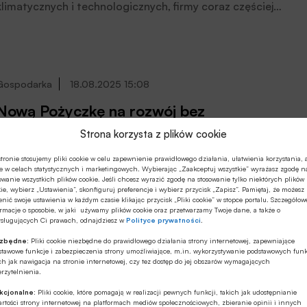
klimatycznych i technologicznych, firmy coraz częściej
poszukują rozwiązań, które pozwolą im nie tylko
utrzymać konkurencyjność, ale również rozwijać się w
sposób zrównoważony i odporny na zmiany.
Odpowiadając na tę potrzebę, Bank Millennium
udostępnił nowe, zielone gwarancje KUKE S.A.,
Gospodarka
18.08.2025 15:08
wspierające projekty, które mają istotny wkład w
Nową Pożyczkę na rozwój bez
łagodzenie zmian klimatu, poinformował Bank.
wskazywania celu proponuje firmom
Strona korzysta z plików cookie
Bank Millennium
Firmy mogą teraz łatwiej sfinansować wydatki
tronie stosujemy pliki cookie w celu zapewnienie prawidłowego działania, ułatwienia korzystania, 
e w celach statystycznych i marketingowych. Wybierając „Zaakceptuj wszystkie” wyrażasz zgodę n
inwestycyjne i bieżące potrzeby. Bank Millennium
owanie wszystkich plików cookie. Jeśli chcesz wyrazić zgodę na stosowanie tylko niektórych plików
poszerzył swoją ofertę dla przedsiębiorstw o Pożyczkę
ie, wybierz „Ustawienia”, skonfiguruj preferencje i wybierz przycisk „Zapisz”. Pamiętaj, że możesz
nić swoje ustawienia w każdym czasie klikając przycisk „Pliki cookie” w stopce portalu. Szczegółow
na rozwój, która nie wymaga określania przeznaczenia
rmacje o sposobie, w jaki używamy plików cookie oraz przetwarzamy Twoje dane, a także o
środków. Dodatkowo firmy, których działalność zostanie
ysługujących Ci prawach, odnajdziesz w
Polityce prywatności
.
zaklasyfikowana przez bank jako „zielona”, nie zapłacą
ezbędne:
Pliki cookie niezbędne do prawidłowego działania strony internetowej, zapewniające
prowizji przygotowawczej od udzielonej pożyczki,
Kadry
27.03.2025 18:22
stawowe funkcje i zabezpieczenia strony umożliwiające, m.in. wykorzystywanie podstawowych funk
poinformował Bank.
ch jak nawigacja na stronie internetowej, czy tez dostęp do jej obszarów wymagających
rzytelnienia.
Zmiany w składzie zarządu Banku
Millennium
kcjonalne:
Pliki cookie, które pomagają w realizacji pewnych funkcji, takich jak udostępnianie
rtości strony internetowej na platformach mediów społecznościowych, zbieranie opinii i innych