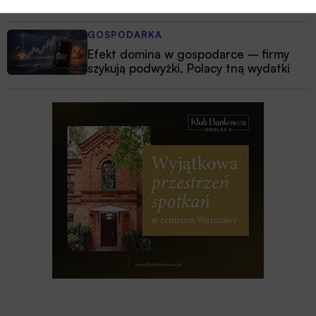
Polsce
GOSPODARKA
Efekt domina w gospodarce – firmy
szykują podwyżki, Polacy tną wydatki