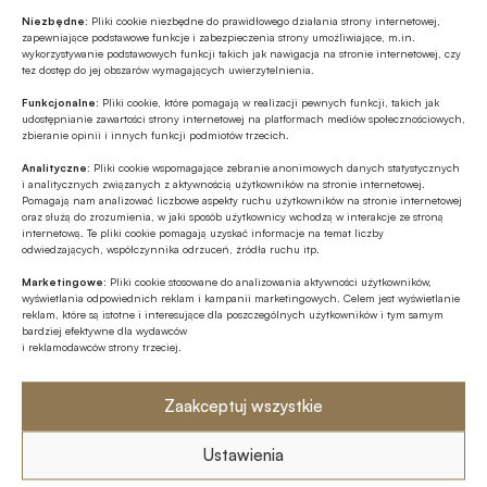
EDUKACJA FINANSOWA
Niezbędne:
Pliki cookie niezbędne do prawidłowego działania strony internetowej,
zapewniające podstawowe funkcje i zabezpieczenia strony umożliwiające, m.in.
Od kieszonkowego po płatności
wykorzystywanie podstawowych funkcji takich jak nawigacja na stronie internetowej, czy
bezgotówkowe – wakacyjna przygoda
tez dostęp do jej obszarów wymagających uwierzytelnienia.
z finansami
Funkcjonalne:
Pliki cookie, które pomagają w realizacji pewnych funkcji, takich jak
udostępnianie zawartości strony internetowej na platformach mediów społecznościowych,
EDUKACJA FINANSOWA
zbieranie opinii i innych funkcji podmiotów trzecich.
Przedszkole to kluczowy etap – to
Analityczne:
Pliki cookie wspomagające zebranie anonimowych danych statystycznych
wtedy dzieci zapamiętują wiedzę
i analitycznych związanych z aktywnością użytkowników na stronie internetowej.
finansową łatwiej i szybciej
Pomagają nam analizować liczbowe aspekty ruchu użytkowników na stronie internetowej
oraz służą do zrozumienia, w jaki sposób użytkownicy wchodzą w interakcje ze stroną
MULTIMEDIA
internetową. Te pliki cookie pomagają uzyskać informacje na temat liczby
odwiedzających, współczynnika odrzuceń, źródła ruchu itp.
Jakie są zalety fazy Discovery?
Marketingowe:
Pliki cookie stosowane do analizowania aktywności użytkowników,
wyświetlania odpowiednich reklam i kampanii marketingowych. Celem jest wyświetlanie
reklam, które są istotne i interesujące dla poszczególnych użytkowników i tym samym
bardziej efektywne dla wydawców
Z RYNKU FINANSOWEGO
i reklamodawców strony trzeciej.
Branża leasingowa o inwestycjach w
polskiej gospodarce, programie SAFE i
polityce dual use
Zaakceptuj wszystkie
GOSPODARKA
Ustawienia
W lipcu ’26 wzrosła stopa bezrobocia w