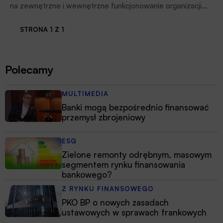
na zewnętrzne i wewnętrzne funkcjonowanie organizacji
finansowych. Będą one poszukiwać możliwości budowania
przewagi konkurencyjnej poprzez wdrażanie innowacyjnych
STRONA 1 Z 1
modeli organizacyjnych i biznesowych.
Polecamy
MULTIMEDIA
Banki mogą bezpośrednio finansować
przemysł zbrojeniowy
ESG
Zielone remonty odrębnym, masowym
segmentem rynku finansowania
bankowego?
Z RYNKU FINANSOWEGO
PKO BP o nowych zasadach
ustawowych w sprawach frankowych