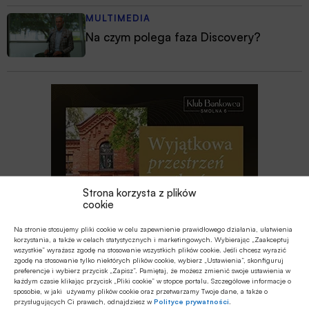
MULTIMEDIA
Na czym polega faza Discovery?
Strona korzysta z plików
cookie
Na stronie stosujemy pliki cookie w celu zapewnienie prawidłowego działania, ułatwienia
korzystania, a także w celach statystycznych i marketingowych. Wybierając „Zaakceptuj
wszystkie” wyrażasz zgodę na stosowanie wszystkich plików cookie. Jeśli chcesz wyrazić
zgodę na stosowanie tylko niektórych plików cookie, wybierz „Ustawienia”, skonfiguruj
preferencje i wybierz przycisk „Zapisz”. Pamiętaj, że możesz zmienić swoje ustawienia w
każdym czasie klikając przycisk „Pliki cookie” w stopce portalu. Szczegółowe informacje o
Najnowsze
sposobie, w jaki używamy plików cookie oraz przetwarzamy Twoje dane, a także o
przysługujących Ci prawach, odnajdziesz w
Polityce prywatności
.