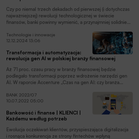
Czy po niemal trzech dekadach od pierwszej (i dotychczas
najważniejszej) rewolucji technologicznej w świecie
finansów, banki powinny wymienić, a przynajmniej solidnie
zmodernizować systemy core’owe? Czy jest to w ogóle
Technologie i innowacje
możliwe w sposób ewolucyjny? A jeśli tak, to jak
12.12.2024 13:06
ewoluować najważniejszą architekturę każdej instytucji
finansowej bez zatrzymania biznesu? – takie pytania
Transformacja i automatyzacja:
postawili przed sobą eksperci, podczas debaty
rewolucja gen AI w polskiej branży finansowej
„Miesięcznika Finansowego BANK”. Partnerem i dobrym
merytorycznym duchem spotkania była firma Temenos.
Aż 71 proc. czasu pracy w branży finansowej będzie
podlegało transformacji poprzez wdrożenie narzędzi gen
AI. W raporcie Accenture „Czas na gen AI: czy branża
finansowa wykorzysta tę szansę?” przedstawiono
BANK 2022/07
kompleksową analizę potencjału generatywnej sztucznej
10.07.2022 05:00
inteligencji (gen AI) w Polsce w branży finansowej.
Dokument identyfikuje trzy scenariusze wdrożenia gen AI,
Bankowość i finanse | KLIENCI |
omawia wyzwania związane z jego implementacją, a także
Każdemu według potrzeb
wskazuje rekomendacje dla instytucji finansowych, które
chcą dokonać transformacji w celu pełnego wykorzystania
Ewolucja oczekiwań klientów, przyspieszająca digitalizacja
możliwości tej technologii.
i rosnąca konkurencja ze strony fintechów wpłyną