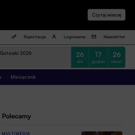
Rejestracja
Logowanie
Newsletter
 Gotówki 2026
26
17
26
dni
godzin
minut
e
Miesięcznik
Polecamy
MULTIMEDIA