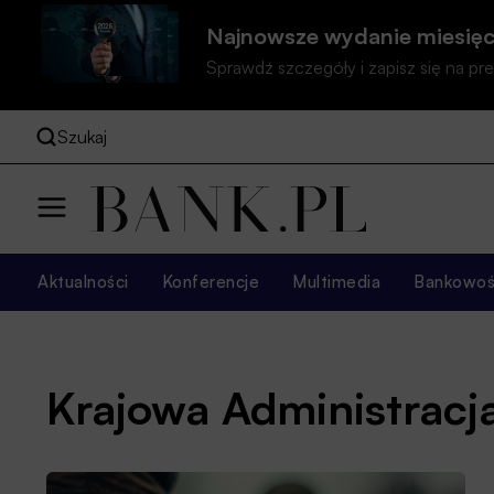
Najnowsze wydanie miesięc
Sprawdź szczegóły i zapisz się na 
Szukaj
Aktualności
Konferencje
Multimedia
Bankowość
Krajowa Administrac