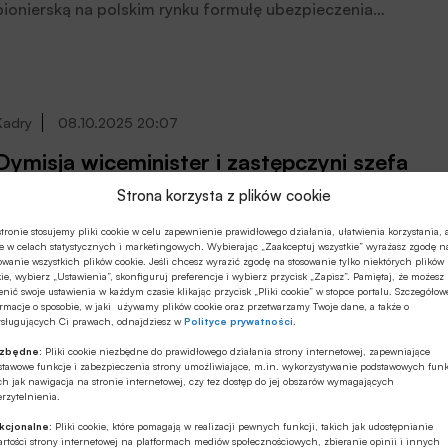
pionierską na polskim rynku formułę ubezpieczenia
datkowego dla firm, łączącą w sobie ubezpieczenie i
usługi doradcze.
Kadry
08.10.2025 20:07
Dymisja wiceminister i zastępczyni szefa
Krajowej Administracji Skarbowej
Strona korzysta z plików cookie
Małgorzata Krok została odwołana ze stanowiska
tronie stosujemy pliki cookie w celu zapewnienie prawidłowego działania, ułatwienia korzystania, 
e w celach statystycznych i marketingowych. Wybierając „Zaakceptuj wszystkie” wyrażasz zgodę n
wiceministra finansów i zastępcy Szefa Krajowej
owanie wszystkich plików cookie. Jeśli chcesz wyrazić zgodę na stosowanie tylko niektórych plików
Administracji Skarbowej z dniem 8 października –
ie, wybierz „Ustawienia”, skonfiguruj preferencje i wybierz przycisk „Zapisz”. Pamiętaj, że możesz
nić swoje ustawienia w każdym czasie klikając przycisk „Pliki cookie” w stopce portalu. Szczegółow
poinformowało w środę Ministerstwo Finansów. Krok
rmacje o sposobie, w jaki używamy plików cookie oraz przetwarzamy Twoje dane, a także o
pełniła te funkcje od lutego ubiegłego roku.
ysługujących Ci prawach, odnajdziesz w
Polityce prywatności
.
ezbędne:
Pliki cookie niezbędne do prawidłowego działania strony internetowej, zapewniające
Nieruchomości
26.08.2025 15:49
stawowe funkcje i zabezpieczenia strony umożliwiające, m.in. wykorzystywanie podstawowych funk
ch jak nawigacja na stronie internetowej, czy tez dostęp do jej obszarów wymagających
rzytelnienia.
Ubezpieczeniowy Fundusz Gwarancyjny
operatorem Portalu DOM
kcjonalne:
Pliki cookie, które pomagają w realizacji pewnych funkcji, takich jak udostępnianie
rtości strony internetowej na platformach mediów społecznościowych, zbieranie opinii i innych