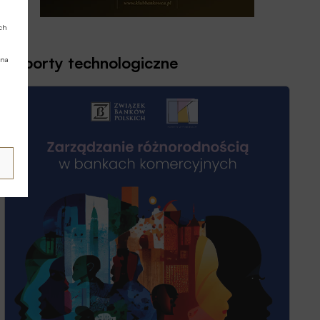
ych
Raporty technologiczne
 na