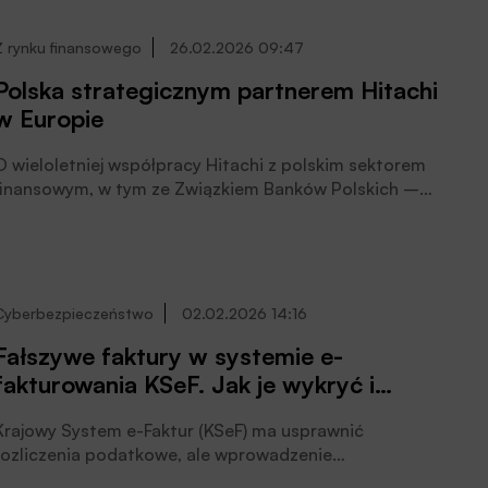
Wykorzystanie sprzedaży elektronicznej pozwoli
korzystniej sprzedać zajęte rzeczy i szybciej pokryć
Z rynku finansowego
26.02.2026 09:47
egzekwowane zaległości. To wspólna korzyść dla
Polska strategicznym partnerem Hitachi
państwa i obywateli, czytamy na stronach
w Europie
internetowych Ministerstwa Finansów.
O wieloletniej współpracy Hitachi z polskim sektorem
finansowym, w tym ze Związkiem Banków Polskich –
rozmawiamy z Tadeuszem Woszczyńskim, dyrektorem
generalnym Hitachi Europe Ltd. na Europę Środkowo-
Wschodnią.
Cyberbezpieczeństwo
02.02.2026 14:16
Fałszywe faktury w systemie e-
fakturowania KSeF. Jak je wykryć i
zgłosić?
Krajowy System e-Faktur (KSeF) ma usprawnić
rozliczenia podatkowe, ale wprowadzenie
ustrukturyzowanego obiegu dokumentów odsłoniło