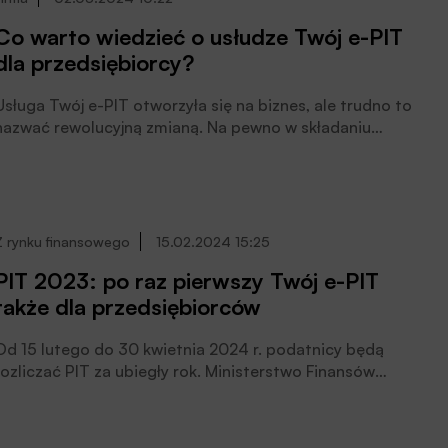
Co warto wiedzieć o usłudze Twój e-PIT
dla przedsiębiorcy?
Usługa Twój e-PIT otworzyła się na biznes, ale trudno to
nazwać rewolucyjną zmianą. Na pewno w składaniu
zeznania za 2023 r. automatyzacja nie może uśpić
czujności przedsiębiorców. Dyskusyjne jest więc to, czy
w obliczu wciąż dużego udziału podmiotu
rozliczającego przy uzupełnianiu niezbędnych
informacji, Twój e-PIT dla przedsiębiorcy faktycznie jest
Z rynku finansowego
15.02.2024 15:25
znacznym ułatwieniem. Bierzemy pod lupę plusy i
PIT 2023: po raz pierwszy Twój e-PIT
minusy nowej funkcji i zastanawiamy się, czy miałaby
także dla przedsiębiorców
szansę działać precyzyjniej, piszą eksperci e-pity.pl.
Od 15 lutego do 30 kwietnia 2024 r. podatnicy będą
rozliczać PIT za ubiegły rok. Ministerstwo Finansów
zachęca do korzystania e-usług i rozliczania podatków
drogą elektroniczną. W tym roku po raz pierwszy z
usługi Twój e-PIT będą mogły skorzystać również osoby