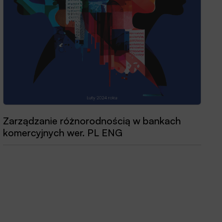
Zarządzanie różnorodnością w bankach
Przewodnik dobrych praktyk 2025
komercyjnych wer. PL ENG