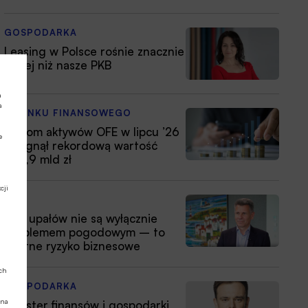
GOSPODARKA
Leasing w Polsce rośnie znacznie
silniej niż nasze PKB
a
a
Z RYNKU FINANSOWEGO
Poziom aktywów OFE w lipcu ’26
e
osiągnął rekordową wartość
354,9 mld zł
cji
ESG
Fale upałów nie są wyłącznie
problemem pogodowym – to
istotne ryzyko biznesowe
ych
GOSPODARKA
 na
Minister finansów i gospodarki