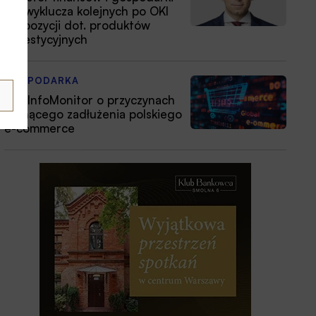
nie wyklucza kolejnych po OKI
propozycji dot. produktów
inwestycyjnych
GOSPODARKA
BIG InfoMonitor o przyczynach
rosnącego zadłużenia polskiego
e-commerce