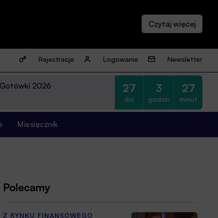
Rejestracja
Logowanie
Newsletter
 Gotówki 2026
27
3
27
dni
godzin
minut
e
Miesięcznik
Polecamy
Z RYNKU FINANSOWEGO