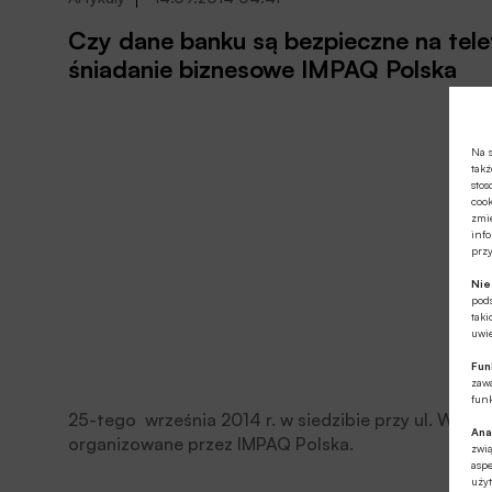
Czy dane banku są bezpieczne na tel
śniadanie biznesowe IMPAQ Polska
Na s
takż
stos
cook
zmie
info
prz
Ni
pod
taki
uwie
Fun
zawa
funk
25-tego września 2014 r. w siedzibie przy ul. Woło
Ana
organizowane przez IMPAQ Polska.
zwi
aspe
użyt