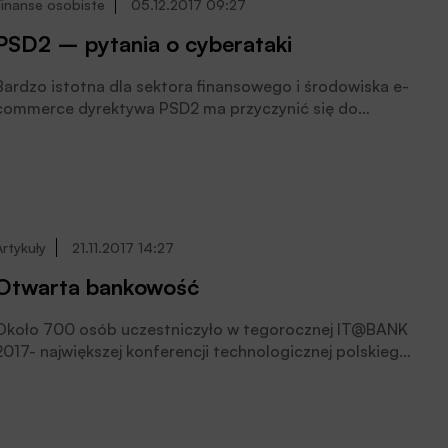
Finanse osobiste
05.12.2017 09:27
PSD2 – pytania o cyberataki
Bardzo istotna dla sektora finansowego i środowiska e-
commerce dyrektywa PSD2 ma przyczynić się do
rozwoju, integracji i zwiększenia bezpieczeństwa w
handlu elektronicznym w Unii Europejskiej. Niestety
może też wprowadzić nowe pole działania dla
cyberprzestępców.
Artykuły
21.11.2017 14:27
Otwarta bankowość
Około 700 osób uczestniczyło w tegorocznej IT@BANK
2017- największej konferencji technologicznej polskiego
sektora bankowego. To już dwunasta edycja rankingu o
tej samej nazwie i zarazem dziewiąta odsłona
konferencji towarzyszącej temu wydarzeniu.