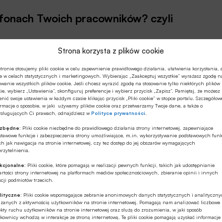
efonach Twoich pracowników? czyli
Strona korzysta z plików cookie
tronie stosujemy pliki cookie w celu zapewnienie prawidłowego działania, ułatwienia korzystania, 
e w celach statystycznych i marketingowych. Wybierając „Zaakceptuj wszystkie” wyrażasz zgodę n
owanie wszystkich plików cookie. Jeśli chcesz wyrazić zgodę na stosowanie tylko niektórych plików
ie, wybierz „Ustawienia”, skonfiguruj preferencje i wybierz przycisk „Zapisz”. Pamiętaj, że możesz
nić swoje ustawienia w każdym czasie klikając przycisk „Pliki cookie” w stopce portalu. Szczegółow
rmacje o sposobie, w jaki używamy plików cookie oraz przetwarzamy Twoje dane, a także o
ysługujących Ci prawach, odnajdziesz w
Polityce prywatności
.
ezbędne:
Pliki cookie niezbędne do prawidłowego działania strony internetowej, zapewniające
stawowe funkcje i zabezpieczenia strony umożliwiające, m.in. wykorzystywanie podstawowych funk
ch jak nawigacja na stronie internetowej, czy tez dostęp do jej obszarów wymagających
rzytelnienia.
kcjonalne:
Pliki cookie, które pomagają w realizacji pewnych funkcji, takich jak udostępnianie
rtości strony internetowej na platformach mediów społecznościowych, zbieranie opinii i innych
cji podmiotów trzecich.
skiej 22 w Warszawie, odbędzie się śniadanie biznesowe
lityczne:
Pliki cookie wspomagające zebranie anonimowych danych statystycznych i analityczn
ązanych z aktywnością użytkowników na stronie internetowej. Pomagają nam analizować liczbowe
kty ruchu użytkowników na stronie internetowej oraz służą do zrozumienia, w jaki sposób
kownicy wchodzą w interakcje ze stroną internetową. Te pliki cookie pomagają uzyskać informacje